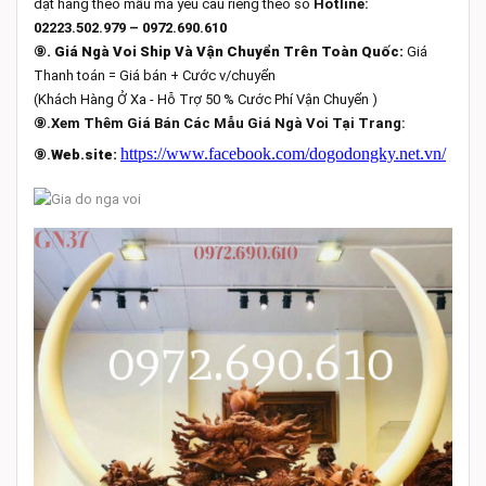
đặt hàng theo mẫu mã yêu cầu riêng theo số
Hotline:
02223.502.979 – 0972.690.610
⑨
. Giá Ngà Voi Ship Và Vận Chuyển Trên Toàn Quốc:
Giá
Thanh toán = Giá bán + Cước v/chuyển
(Khách Hàng Ở Xa - Hỗ Trợ 50 % Cước Phí Vận Chuyển )
⑨.Xem Thêm Giá Bán Các Mẫu Giá Ngà Voi Tại Trang:
https://www.facebook.com/dogodongky.net.vn/
⑨.
Web.site: