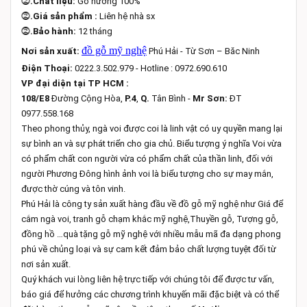
⓶
.Chất liệu:
Gỗ hương 100%
⓶
.Giá sản phẩm :
Liên hệ nhà sx
⓶
.Bảo hành:
12 tháng
đồ gỗ mỹ nghệ
Nơi sản xuất:
Phú Hải - Từ Sơn – Băc Ninh
Điện Thoại:
0222.3.502.979 - Hotline : 0972.690.610
VP đại diện tại TP HCM :
108/E8
Đường Cộng Hòa,
P.4
,
Q.
Tân Bình -
Mr Sơn:
ĐT
0977.558.168
Theo phong thủy, ngà voi được coi là linh vật có uy quyền mang lại
sự bình an và sự phát triển cho gia chủ. Biểu tượng ý nghĩa Voi vừa
có phẩm chất con người vừa có phẩm chất của thần linh, đối với
người Phương Đông hình ảnh voi là biểu tượng cho sự may mắn,
được thờ cúng và tôn vinh.
Phú Hải là công ty sản xuất hàng đầu về đồ gỗ mỹ nghệ như Giá để
cắm ngà voi, tranh gỗ chạm khắc mỹ nghệ,Thuyền gỗ, Tượng gỗ,
đồng hồ …quà tặng gỗ mỹ nghệ với nhiều mẫu mã đa dạng phong
phú về chủng loại và sự cam kết đảm bảo chất lượng tuyệt đối từ
nơi sản xuất.
Quý khách vui lòng liên hệ trực tiếp với chúng tôi để được tư vấn,
báo giá để hưởng các chương trình khuyến mãi đặc biệt và có thể