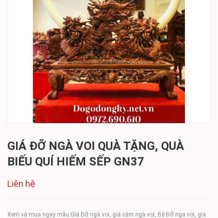
GIÁ ĐỠ NGÀ VOI QUÀ TẶNG, QUÀ
BIẾU QUÍ HIẾM SẾP GN37
Liên hệ
Xem và mua ngay mẫu Giá Đỡ ngà voi, giá cắm ngà voi, Bệ Đỡ nga voi, gia