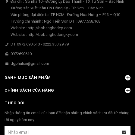
Địa chỉ : Số nhà 10 - Đường Lý Đạo Thành - TX Từ Sơn – Băc Ninh
Xưởng sản xuất: Khu CN Đồng Kỵ - Từ Sơn – Bắc Ninh
Văn phòng đại diện tai TP HCM : Đường Hòa Hưng – P13 – Q10
Trướng chi nhánh : Ngô Tiến Sơn DT : 0977.558.168
Website : http://bobanghedep.com
Website : http://bobanghedongky.com
DT 0972.690.610 - 0222.350.29.79
0972690610
dgphuhai@gmail.com
DANH MỤC SẢN PHẨM
CHÍNH SÁCH CỬA HÀNG
THEO DÕI
Nhập thông tin email của bạn để nhận những chính sách ưu đãi từ chúng
tôi ngay hôm nay