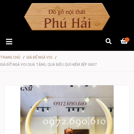
TRANG CHỦ
/
GIÁ ĐỂ NGÀ VOI
/
GIÁ ĐỠ NGÀ VOI QUÀ TẶNG, QUÀ BIẾU QUÍ HIẾM SẾP GN37