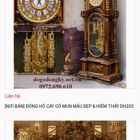
Liên hệ
[NƠI BÁN] ĐỒNG HỒ CÂY GỖ MUN MẪU ĐẸP & HIẾM THẤY DH203