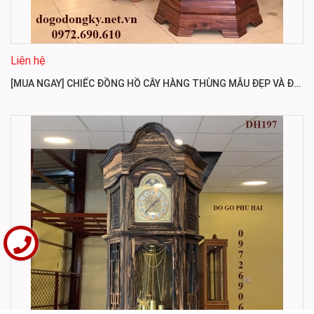
Liên hệ
[MUA NGAY] CHIẾC ĐỒNG HỒ CÂY HÀNG THÙNG MẪU ĐẸP VÀ ĐẲNG CẤP DH198