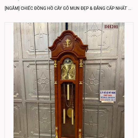
[NGẮM] CHIẾC ĐỒNG HỒ CÂY GỖ MUN ĐẸP & ĐẲNG CẤP NHẤT DH202