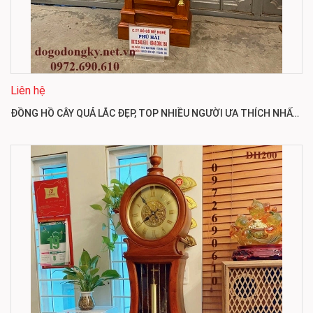
Liên hệ
ĐỒNG HỒ CÂY QUẢ LẮC ĐẸP, TOP NHIỀU NGƯỜI ƯA THÍCH NHẤT DH201