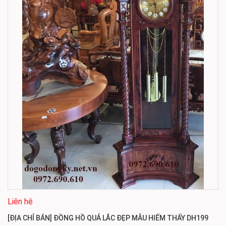
Liên hệ
[ĐỊA CHỈ BÁN] ĐỒNG HỒ QUẢ LẮC ĐẸP MẪU HIẾM THẤY DH199