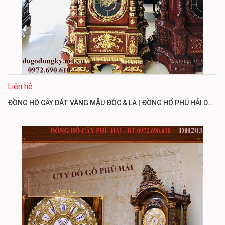
Liên hệ
ĐỒNG HỒ CÂY DÁT VÀNG MẪU ĐỘC & LẠ | ĐỒNG HỐ PHÚ HẢI DH204