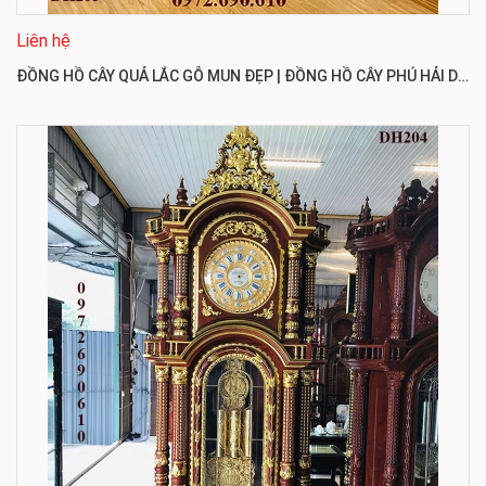
Liên hệ
ĐỒNG HỒ CÂY QUẢ LẮC GỖ MUN ĐẸP | ĐỒNG HỒ CÂY PHÚ HẢI DH205