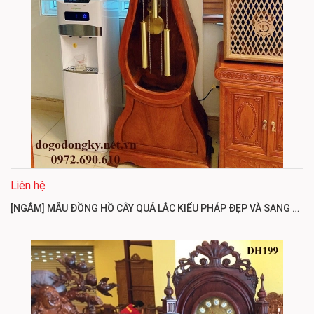
Liên hệ
[NGẮM] MẪU ĐỒNG HỒ CÂY QUẢ LẮC KIỂU PHÁP ĐẸP VÀ SANG TRỌNG DH200