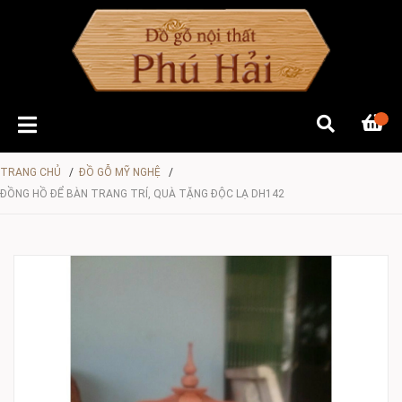
TRANG CHỦ
/
ĐỒ GỖ MỸ NGHỆ
/
ĐỒNG HỒ ĐỂ BÀN TRANG TRÍ, QUÀ TẶNG ĐỘC LẠ DH142