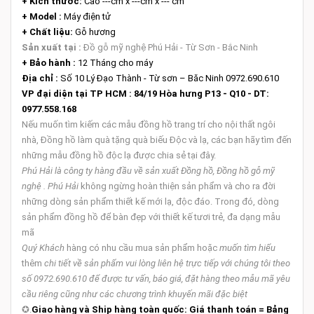
+ Kích thước:
Cao ---cm x ---cm x --- cm
+ Model :
Máy điện tử
+ Chất liệu:
Gỗ hương
Sản xuất tại :
Đồ gỗ mỹ nghệ Phú Hải - Từ Sơn - Bắc Ninh
+ Bảo hành :
12 Tháng cho máy
Địa chỉ :
Số 10 Lý Đạo Thành - Từ sơn – Băc Ninh 0972.690.610
VP đại diện tại TP HCM :
84/19 Hòa hưng P13 - Q10 - DT:
0977.558.168
Nếu muốn tìm kiếm các mẫu đồng hồ trang trí cho nội thất ngôi
nhà, Đồng hồ làm quà tặng quà biếu Độc và lạ, các bạn hãy tìm đến
những mẫu đồng hồ độc lạ được chia sẻ tại đây.
Phú Hải là công ty hàng đầu về sản xuất
Đồng hồ
, Đồng hồ gỗ mỹ
nghệ . Phú Hải
không ngừng hoàn thiện sản phẩm và cho ra đời
những dòng sản phẩm thiết kế mới lạ, độc đáo. Trong đó, dòng
sản phẩm đồng hồ để bàn đẹp với thiết kế tươi trẻ, đa dạng mẫu
mã
Quý Khách
hàng có nhu cầu mua sản phẩm hoặc
muốn tìm hiểu
thêm
chi tiết về sản phẩm vui lòng liên hệ trực tiếp với chúng tôi theo
số 0972.690.610 để được tư vấn, báo giá, đặt hàng theo mẫu mã yêu
cầu riêng cũng như các chương trình khuyến mãi đặc biệt
✪
.
Giao hàng và Ship hàng toàn quốc:
Giá thanh toán = Bảng