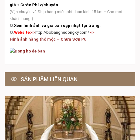
giá + Cước Phí v/chuyển
(Vận chuyển và Ship hàng miễn phí - bán kính 15 km – Cho mọi
khách hàng )
✪
.
Xem hình ảnh và giá bán cập nhật tại trang :
✪
.
Website:
<>
http://bobanghedongky.com/
<>
Hình ảnh hàng thô mộc – Chưa Sơn Pu
SẢN PHẨM LIÊN QUAN