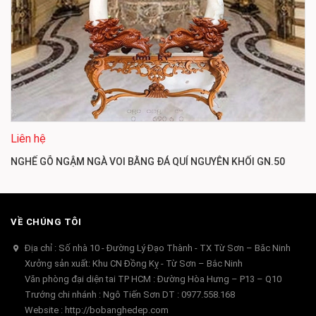
Liên hệ
NGHẾ GỖ NGẬM NGÀ VOI BẰNG ĐÁ QUÍ NGUYÊN KHỐI GN.50
VỀ CHÚNG TÔI
Địa chỉ : Số nhà 10 - Đường Lý Đạo Thành - TX Từ Sơn – Băc Ninh
Xưởng sản xuất: Khu CN Đồng Kỵ - Từ Sơn – Bắc Ninh
Văn phòng đại diện tai TP HCM : Đường Hòa Hưng – P13 – Q10
Trướng chi nhánh : Ngô Tiến Sơn DT : 0977.558.168
Website : http://bobanghedep.com