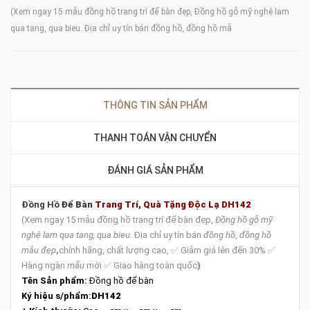
(Xem ngay 15 mẫu đồng hồ trang trí để bàn đẹp, Đồng hồ gỗ mỹ nghệ lam
qua tang, qua bieu. Địa chỉ uy tín bán đồng hồ, đồng hồ mẫ
THÔNG TIN SẢN PHẨM
THANH TOÁN VẬN CHUYỂN
ĐÁNH GIÁ SẢN PHẨM
Đồng Hồ
Để Bàn
Trang Trí, Quà Tặng Độc Lạ DH142
(Xem ngay 15 mẫu đồng hồ trang trí để bàn đẹp,
Đồng hồ gỗ mỹ
nghệ lam qua tang, qua bieu
. Địa chỉ uy tín bán
đồng hồ
,
đồng hồ
mẫu đẹp
,
chính hãng, chất lượng cao, ✅ Giảm giá lên đến 30% ✅
Hàng ngàn
mẫu
mới ✅ Giao hàng toàn quốc
)
Tên Sản phẩm:
Đồng hồ để bàn
Ký hiệu s/phẩm:
DH142