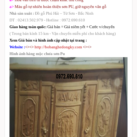
a>
Màu gỗ tự nhiên hoàn thiện sơn PU, giữ nguyên vân gỗ
Nhà sản xuât :
Đồ gỗ Phú Hải – Từ Sơn - Bắc Ninh
DT : 02413.502.979 - Hotline : 0972.690.610
Giao hàng toàn quốc:
Giá bán = Giá niêm yết + Cước v/chuyển
( Trong bán kính 15 km - Vận chuyển miễn phí cho khách hàng)
Xem Giá bán và hình ảnh cập nhật tại trang :
Website :
<><>
http://bobanghedongky.com
<><>
Hình ảnh hàng mộc chưa sơn Pu