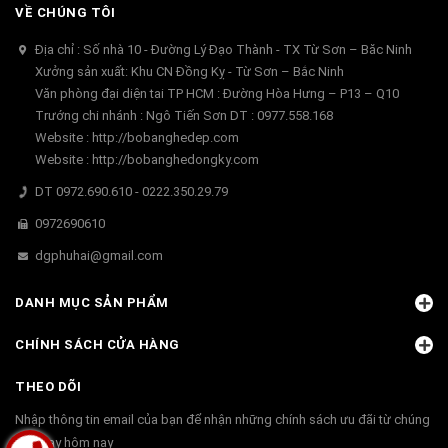
VỀ CHÚNG TÔI
Địa chỉ : Số nhà 10 - Đường Lý Đạo Thành - TX Từ Sơn – Băc Ninh
Xưởng sản xuất: Khu CN Đồng Kỵ - Từ Sơn – Bắc Ninh
Văn phòng đại diện tai TP HCM : Đường Hòa Hưng – P13 – Q10
Trướng chi nhánh : Ngô Tiến Sơn DT : 0977.558.168
Website : http://bobanghedep.com
Website : http://bobanghedongky.com
DT 0972.690.610 - 0222.350.29.79
0972690610
dgphuhai@gmail.com
DANH MỤC SẢN PHẨM
CHÍNH SÁCH CỬA HÀNG
THEO DÕI
Nhập thông tin email của bạn để nhận những chính sách ưu đãi từ chúng
tôi ngay hôm nay