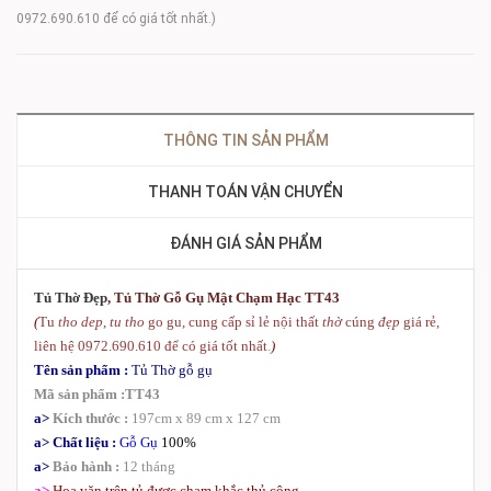
0972.690.610 để có giá tốt nhất.)
THÔNG TIN SẢN PHẨM
THANH TOÁN VẬN CHUYỂN
ĐÁNH GIÁ SẢN PHẨM
Tủ Thờ Đẹp
,
Tủ Thờ Gỗ Gụ Mật Chạm Hạc TT43
(
Tu
tho dep
,
tu tho
go gu, cung cấp sỉ lẻ nội thất
thờ
cúng
đẹp
giá rẻ,
liên hệ 0972.690.610 để có giá tốt nhất
.
)
Tên sản phẩm :
Tủ Thờ gỗ gụ
Mã sản phẩm :TT43
a>
Kích thước :
197cm x 89 cm x 127 cm
a> Chất liệu :
Gỗ Gụ
100%
a>
Bảo hành :
12 tháng
a>
Hoa văn trên tủ được chạm khắc thủ công