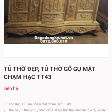
TỦ THỜ ĐẸP, TỦ THỜ GỖ GỤ MẬT
CHẠM HẠC TT43
Liên hệ
Tủ Thờ Đẹp, Tủ Thờ Gỗ Gụ Mật Chạm Hạc TT43
(Tu tho dep, tu tho go gu, cung cấp sỉ lẻ nội thất thờ cúng đẹp giá rẻ, liên hệ