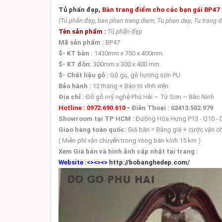
Tủ phấn đẹp
,
Bàn trang điểm
cho các bạn gái BP47
(
Tủ phấn đẹp, ban phan trang diem
, Tu phan dep, Tu trang 
Tên sản phẩm :
Tủ phấn đẹp
Mã sản phẩm :
BP47
$-
KT bàn :
1430mm x 750 x 400mm.
$- KT
đôn:
300mm x 300 x 400 mm
$- Chất liệu gỗ :
Gỗ gụ, gỗ hương sơn PU
Bảo hành :
12 tháng + Bảo trì vĩnh viẽn
Địa chỉ :
Đồ gỗ mỹ nghệ Phú Hải – Từ Sơn – Băc Ninh
Hotline : 0972.690.610 -
Điên Thoại :
02413.502.979
Showroom tại TP HCM :
Đường Hòa Hưng P13 - Q10 - 
Giao hàng toàn quốc:
Giá bán = Bảng giá + cước vận c
( Miễn phí vận chuyển trong vòng bán kính 15 km )
Xem Giá bán và hình ảnh cập nhật tại trang :
Website :<><><>
http
://
bobanghedep
.
com
/