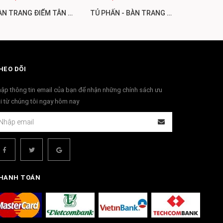
BÀN TRANG ĐIỂM TÂN CỔ ĐIỂN CAO CẤP ĐẸP KINH ĐIỂN BP84
TỦ PHẤN - BÀN TRANG ĐIỂM ĐẸP MẪU MỚI XU HƯỚNG MỚI BP83
HEO DÕI
ập thông tin email của bạn để nhận những chính sách ưu
i từ chúng tôi ngay hôm nay
HANH TOÁN