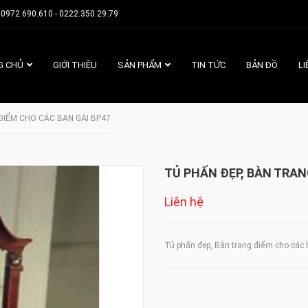
0972.690.610 - 0222.350.29.79
G CHỦ
GIỚI THIỆU
SẢN PHẨM
TIN TỨC
BẢN ĐỒ
LI
ĐIỂM CHO CÁC BẠN GÁI BP47
TỦ PHẤN ĐẸP, BÀN TRAN
Liên hệ
Tủ phấn đẹp, Bàn trang điểm cho các 