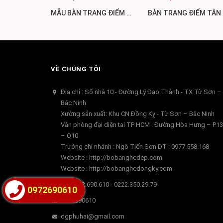
MẪU BÀN TRANG ĐIỂM CHÂU ÂU SIÊU SANG ĐẸP KINH ĐIỂN BP88
BÀN TR
VỀ CHÚNG TÔI
Địa chỉ : Số nhà 10 - Đường Lý Đạo Thành - TX Từ Sơn –
Băc Ninh
Xưởng sản xuất: Khu CN Đồng Kỵ - Từ Sơn – Bắc Ninh
Văn phòng đại diện tai TP HCM : Đường Hòa Hưng – P13
– Q10
Trướng chi nhánh : Ngô Tiến Sơn DT : 0977.558.168
Website : http://bobanghedep.com
Website : http://bobanghedongky.com
DT 0972.690.610 - 0222.350.29.79
0972690610
0972690610
dgphuhai@gmail.com