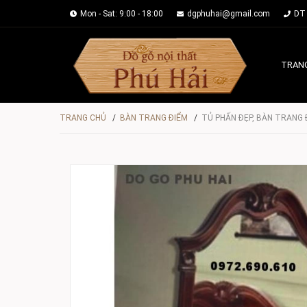
Mon - Sat: 9:00 - 18:00
dgphuhai@gmail.com
DT 
TRAN
TRANG CHỦ
/
BÀN TRANG ĐIỂM
/
TỦ PHẤN ĐẸP, BÀN TRANG 