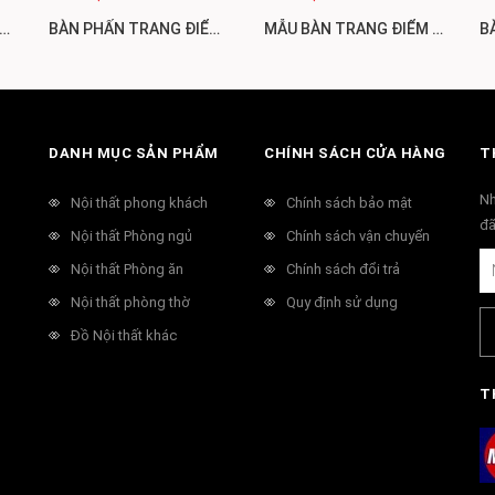
ANG ĐIỂM TÂN CỔ ĐIỂN RẺ - ĐẸP, SANG TRỌNG, QUÍ PHÁI BP87
BÀN PHẤN TRANG ĐIỂM TÂN CỔ ĐIỂN | NỘI THẤT PHÚ HẢI BP86
MẪU BÀN TRANG ĐIỂM TÂN CỔ ĐIỂN ĐẸP, SANG TRỌNG, ĐẲNG CẤP BP85
DANH MỤC SẢN PHẨM
CHÍNH SÁCH CỬA HÀNG
T
Nh
Nội thất phong khách
Chính sách bảo mật
đã
Nội thất Phòng ngủ
Chính sách vận chuyển
Nội thất Phòng ăn
Chính sách đổi trả
Nội thất phòng thờ
Quy định sử dụng
Đồ Nội thất khác
T