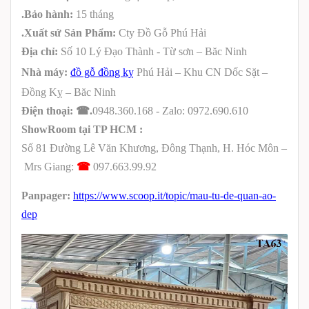
.Bảo hành:
15 tháng
.Xuất sứ Sản Phẩm:
Cty Đồ Gỗ Phú Hải
Địa chỉ:
Số 10 Lý Đạo Thành - Từ sơn – Băc Ninh
Nhà máy:
đồ gỗ đồng kỵ
Phú Hải – Khu CN Dốc Sặt –
Đồng Kỵ – Băc Ninh
Điện thoại:
☎
.
0948.360.168 - Zalo: 0972.690.610
ShowRoom tại TP HCM :
Số 81
Đường Lê Văn Khương,
Đông Thạnh
,
H.
Hóc Môn –
Mrs Giang:
☎
097.663.99.92
Panpager:
https://www.scoop.it/topic/mau-tu-de-quan-ao-
dep