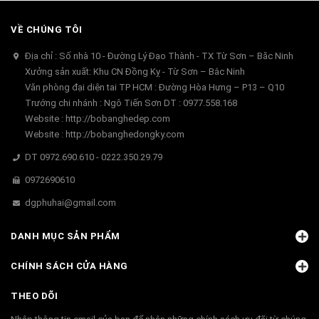
VỀ CHÚNG TÔI
Địa chỉ : Số nhà 10 - Đường Lý Đạo Thành - TX Từ Sơn – Băc Ninh
Xưởng sản xuất: Khu CN Đồng Kỵ - Từ Sơn – Bắc Ninh
Văn phòng đại diện tai TP HCM : Đường Hòa Hưng – P13 – Q10
Trướng chi nhánh : Ngô Tiến Sơn DT : 0977.558.168
Website : http://bobanghedep.com
Website : http://bobanghedongky.com
DT 0972.690.610 - 0222.350.29.79
0972690610
dgphuhai@gmail.com
DANH MỤC SẢN PHẨM
CHÍNH SÁCH CỬA HÀNG
THEO DÕI