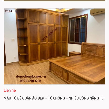
Liên hệ
MẪU TỦ ĐỂ QUẦN ÁO ĐẸP – TỦ CHỒNG – NHIỀU CÔNG NĂNG TA64