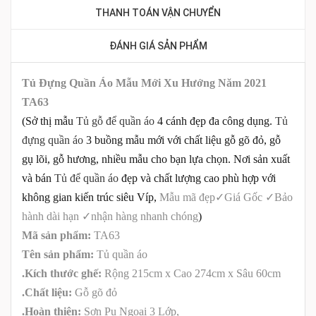
THANH TOÁN VẬN CHUYỂN
ĐÁNH GIÁ SẢN PHẨM
Tủ Đựng Quần Áo Mẫu Mới Xu Hướng Năm 2021
TA63
(Sở thị mẫu
Tủ gỗ để quần áo
4 cánh đẹp đa công dụng.
Tủ
đựng quần áo
3 buồng mẫu mới với chất liệu gỗ gõ đỏ, gỗ
gụ lõi, gỗ hương, nhiều mẫu cho bạn lựa chọn. Nơi sản xuất
và bán
Tủ để quần áo
đẹp và chất lượng cao phù hợp với
không gian kiến trúc siêu Víp,
Mẫu mã đẹp
✓
Giá Gốc
✓
Bảo
hành dài hạn
✓
nhận hàng nhanh chóng
)
Mã sản phẩm:
TA63
Tên sản phẩm:
Tủ quần áo
.Kích thước ghế:
Rộng 215cm x Cao 274cm x Sâu 60cm
.Chất liệu:
Gỗ gõ đỏ
.Hoàn thiện:
Sơn Pu Ngoại 3 Lớp,