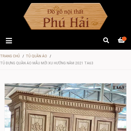
TRANG CHỦ
/
TỦ QUẦN ÁO
/
TỦ ĐỰNG QUẦN ÁO MẪU MỚI XU HƯỚNG NĂM 2021 TA63