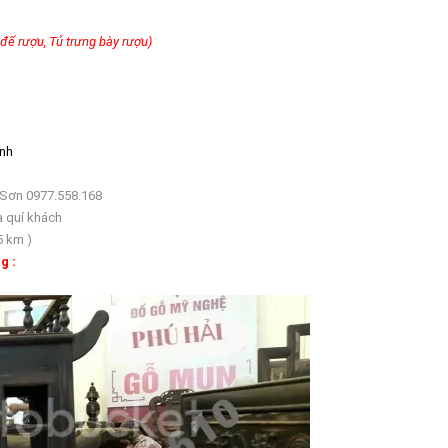
 để rượu, Tủ trưng bày rượu)
inh
 Sơn 0977.558.168
a quí khách
5 km )
g :