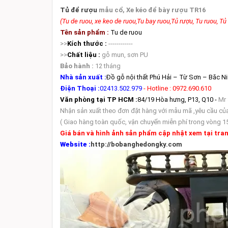
Tủ để rượu
mẫu cổ, Xe kéo để bày rượu TR16
(Tu de ruou, xe keo de ruou,Tu bay ruou,Tủ rượu, Tu ruou, Tủ
Tên sản phẩm :
Tu de ruou
>>
Kích thước :
------------
>>
Chất liệu :
gỗ mun, sơn PU
Bảo hành :
12 tháng
Nhà sản xuất :
Đồ gỗ nội thất Phú Hải – Từ Sơn – Băc N
Điện Thoại :
02413.502.979
- Hotline : 0972.690.610
Văn phòng tại TP HCM :
84/19 Hòa hưng, P13, Q10 -
Mr
Nhận sản xuất theo đơn đặt hàng với mẫu mã ,yêu cầu củ
( Giao hàng toàn quốc, vận chuyển miễn phí trong vòng 1
Giá bán và hình ảnh sản phẩm cập nhật xem tại tran
Website :
http://bobanghedongky.com