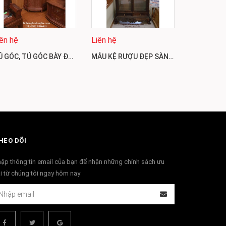
Liên hệ
iên hệ
Liên hệ
TỦ GÓC, TỦ GÓC BÀY ĐỒ PHÒNG KHÁCH DOGODONGKY.NET.VN TG13
MẪU KỆ RƯỢU ĐẸP SÀNH ĐIỆU CHO PHÒNG KHÁCH NHÀ BẠN TR25
HEO DÕI
ập thông tin email của bạn để nhận những chính sách ưu
i từ chúng tôi ngay hôm nay