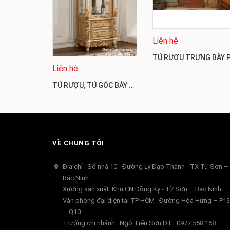
Liên hệ
Liên hệ
TỦ RƯỢU, TỦ GÓC BÀY ĐỒ ĐẸP MẪU TÂN CỔ ĐIỂN TG14
VỀ CHÚNG TÔI
Địa chỉ : Số nhà 10 - Đường Lý Đạo Thành - TX Từ Sơn –
Băc Ninh
Xưởng sản xuất: Khu CN Đồng Kỵ - Từ Sơn – Bắc Ninh
Văn phòng đại diện tai TP HCM : Đường Hòa Hưng – P13
– Q10
Trướng chi nhánh : Ngô Tiến Sơn DT : 0977.558.168