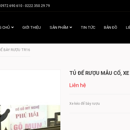
0972.690.610 - 0222.350.29.79
G CHỦ
GIỚI THIỆU
SẢN PHẨM
TIN TỨC
BẢN ĐỒ
LI
ĐỂ BÀY RƯỢU TR16
TỦ ĐỂ RƯỢU MẪU CỔ, XE
Liên hệ
Xe kéo để bày rượu