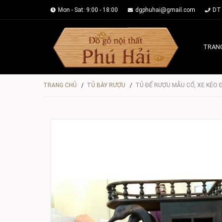
Mon - Sat: 9:00 - 18:00
dgphuhai@gmail.com
DT 
TRAN
TRANG CHỦ
/
TỦ BÀY RƯỢU
/
TỦ ĐỂ RƯỢU MẪU CỔ, XE KÉO 