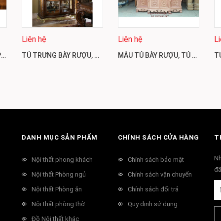
Liên hệ
Liên hệ
L
TỦ RƯỢU TRƯNG BÀY PHÒNG KHÁCH, MẪU TỦ ĐỂ RƯỢU ĐẸP TR28
TỦ TRƯNG BÀY RƯỢU, MẪU TỦ RƯỢU ĐẸP KIỂU PHÁP TR27
MẪU TỦ BÀY RƯỢU, TỦ RƯỢU ĐẸP GỖ HƯƠNG SANG TRỌNG TR26
DANH MỤC SẢN PHẨM
CHÍNH SÁCH CỬA HÀNG
T
Nh
Nội thất phong khách
Chính sách bảo mật
đã
Nội thất Phòng ngủ
Chính sách vận chuyển
Nội thất Phòng ăn
Chính sách đổi trả
Nội thất phòng thờ
Quy định sử dụng
Đồ Nội thất khác