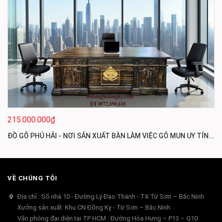
215.000.000₫
ĐỒ GỖ PHÚ HẢI - NƠI SẢN XUẤT BÀN LÀM VIỆC GỖ MUN UY TÍN HÀNG ĐẦU
VỀ CHÚNG TÔI
Địa chỉ : Số nhà 10 - Đường Lý Đạo Thành - TX Từ Sơn – Băc Ninh
Xưởng sản xuất: Khu CN Đồng Kỵ - Từ Sơn – Bắc Ninh
Văn phòng đại diện tai TP HCM : Đường Hòa Hưng – P13 – Q10