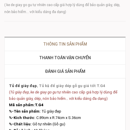
( ke de giay go gu tự nhiên cao cấp giá hợp lý dùng để bảo quản giày, dép,
nón bảo hiểm... với kiểu dáng đa dạng)
THÔNG TIN SẢN PHẨM
THANH TOÁN VẬN CHUYỂN
ĐÁNH GIÁ SẢN PHẨM
Tủ để giày đẹp
, Tủ kệ để giày dép gỗ gụ giá tốt T.G4
(
Tủ giày đẹp, ke de giay go gu
tự nhiên cao cấp giá hợp lý dùng để
bảo quản giày, dép, nón bảo hiểm... với kiểu dáng đa dạng)
Mã sản phẩm:
T.G4
%-Tên sản phẩm:
Tủ giày đẹp
%-Kích thước:
C.89cm x R.74cm x S.36cm
%-Chất liệu:
Gỗ tự nhiên (Gỗ gu)