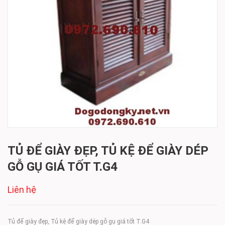
TỦ ĐỂ GIÀY ĐẸP, TỦ KỆ ĐỂ GIÀY DÉP
GỖ GỤ GIÁ TỐT T.G4
Liên hệ
Tủ để giày đẹp, Tủ kệ để giày dép gỗ gụ giá tốt T.G4