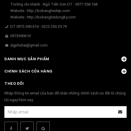
Trướng chi nhánh : Ngô Tiến Sơn DT : 0977.558.168
Website : http://bobanghedep.com
Website : http://bobanghedongky.com
DT 0972.690.610 - 0222.350.29.79
0972690610
dgphuhai@gmail.com
DANH MỤC SẢN PHẨM
CHÍNH SÁCH CỬA HÀNG
THEO DÕI
Nhập thông tin email của bạn để nhận những chính sách ưu đãi từ chúng
tôi ngay hôm nay