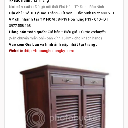
%-Bảo hành :
12 Tháng
Nơi sản xuât :
Đồ gỗ nội thất Phú Hải - Từ Sơn - Bắc Ninh
Địa chỉ :
Số 10 Lý Đạo Thành - Từ sơn – Băc Ninh 0972.690.610
VP chi nhánh tại TP HCM :
84/19 Hòa hưng P13 - Q10 - DT
0977.558.168
Hàng bán toàn quốc:
Giá bán = Biểu giá + Cước v/chuyển
(Vận chuyển miễn phí - bán kính 15 km - cho khách hàng)
Vào xem Giá bán và hình ảnh cập nhật tại trang :
Website :
http://bobanghedongky.com/