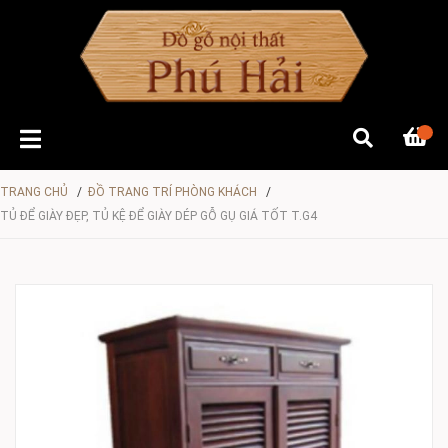
TRANG CHỦ
/
ĐỒ TRANG TRÍ PHÒNG KHÁCH
/
TỦ ĐỂ GIÀY ĐẸP, TỦ KỆ ĐỂ GIÀY DÉP GỖ GỤ GIÁ TỐT T.G4