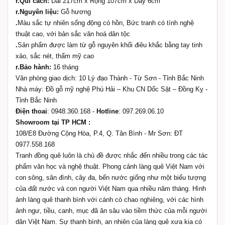
r.Qui cách:
Dài 217cm x Rộng 107cm x Dày 6cm
r.Nguyên liệu:
Gỗ hương
.
Màu sắc tự nhiên sống động có hồn, Bức tranh có tính nghệ
thuật cao, với bản sắc văn hoá dân tộc
.
Sản phẩm được làm từ gỗ nguyên khối điêu khắc bằng tay tinh
xảo, sắc nét, thẩm mỹ cao
r.Bảo hành:
16 tháng
Văn phòng giao dịch: 10 Lý đạo Thành - Từ Sơn - Tỉnh Bắc Ninh
Nhà máy: Đồ gỗ mỹ nghệ Phú Hải – Khu CN Dốc Sặt – Đồng Kỵ -
Tỉnh Bắc Ninh
Điện thoai
: 0948.360.168 -
Hotline
: 097.269.06.10
Showroom tại TP HCM :
108/E8 Đường Cộng Hòa, P.4, Q. Tân Bình - Mr Sơn: ĐT
0977.558.168
Tranh đồng quê luôn là chủ đề được nhắc đến nhiều trong các tác
phẩm văn học và nghệ thuật. Phong cảnh làng quê Việt Nam với
con sông, sân đình, cây đa, bến nước giống như một biểu tượng
của đất nước và con người Việt Nam qua nhiều năm tháng. Hình
ảnh làng quê thanh bình với cánh cò chao nghiêng, với các hình
ảnh ngư, tiều, canh, mục đã ăn sâu vào tiềm thức của mỗi người
dân Việt Nam. Sự thanh bình, an nhiên của làng quê xưa kia có