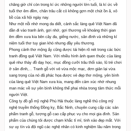
chăng giờ chỉ còn trong kí ức những người lớn tuổi, là kí ức về
tuổi thơ êm đềm, chăn trâu cắt cỏ không gợn một chút ồn ã, xô
bồ của xã hội ngày nay.
Như một nỗi nhớ mong da diết, cảnh sắc làng quê Việt Nam đã
dần đi vào tranh ảnh, gợi nhớ, gợi thương về khoảng thời gian
êm đềm xưa kia bên cây đa, giếng nước, sân đình và những kỉ
niệm tuổi thơ tuy gian khó nhưng đầy yêu thương.
Phong cảnh thơ mộng ấy cũng được tái hiện rõ nét trong các bức
tranh đồng quê Việt Nam. Với nhiều hình ảnh quen thuộc của làng
quê như thày đồ dạy học, mục đồng cưỡi trâu thổi sáo, lũ trẻ chơi
ở sân đình,... Tranh gỗ với vẻ vừa mộc mạc, đơn giản lại vừa
sang trọng của nó đã phác họa được vẻ đẹp thơ mộng, yên bình
của làng quê Việt Nam xưa kia, mang đến cảm xúc nhớ nhung
man mác về sự yên bình không thể phai nhòa trong tâm thức mỗi
người Việt.
Công ty đồ gỗ mỹ nghệ Phú Hải thuộc làng nghề thủ công mỹ
nghệ truyền thống Đồng kỵ, Bắc Ninh, chuyên cung cấp các sản
phẩm tranh gỗ, tượng gỗ cao cấp phục vụ cho mọi gia đình. Sản
phẩm của chúng tôi được chạm khắc tỉ mỉ, tinh xảo đẹp mắt. Với
sự uy tín và đội ngũ các nghệ nhân có kinh nghiệm lâu năm trong