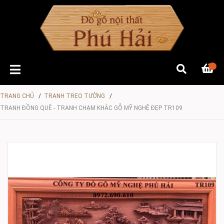
TRANG CHỦ
/
TRANH TREO TƯỜNG
/
TRANH ĐỒNG QUÊ - TRANH CHẠM KHẮC GỖ MỸ NGHỆ ĐẸP TR109