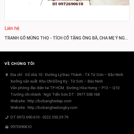
Liên hệ
TRANH GỖ MỪNG THỌ - TÍCH CỔ TẶNG ÔNG BÀ, CHA MẸ Ý NGHĨA TR114
VỀ CHÚNG TÔI
Địa chỉ : Số nhà 10 - Đường Lý Đạo Thành - TX Từ Sơn – Băc Ninh
Xưởng sản xuất: Khu CN Đồng Kỵ - Từ Sơn – Bắc Ninh
Văn phòng đại diện tai TP HCM : Đường Hòa Hưng – P13 – Q10
Trướng chi nhánh : Ngô Tiến Sơn DT : 0977.558.168
Website : http://bobanghedep.com
Website : http://bobanghedongky.com
DT 0972.690.610 - 0222.350.29.79
0972690610