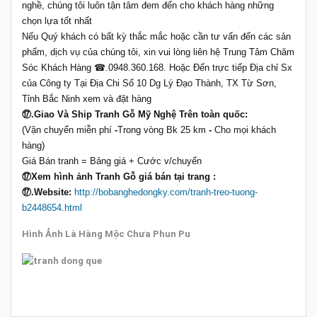
nghề, chúng tôi luôn tận tâm đem đến cho khách hàng những
chọn lựa tốt nhất
Nếu Quý khách có bất kỳ thắc mắc hoặc cần tư vấn đến các sản
phẩm, dịch vụ của chúng tôi, xin vui lòng liên hệ Trung Tâm Chăm
Sóc Khách Hàng ☎.0948.360.168. Hoặc Đến trực tiếp Địa chỉ Sx
của Công ty Tại Địa Chi Số 10 Dg Lý Đạo Thành, TX Từ Sơn,
Tỉnh Bắc Ninh xem và đặt hàng
⑰.Giao Và Ship Tranh Gỗ Mỹ Nghệ Trên toàn quốc:
(Vận chuyển miễn phí
-
Trong vòng Bk 25 km
-
Cho mọi khách
hàng)
Giá Bán tranh = Bảng giá + Cước v/chuyển
⑰Xem hình ảnh Tranh Gỗ giá bán tại trang :
⑰.
Website:
http://bobanghedongky.com/tranh-treo-tuong-
b2448654.html
Hình Ảnh Là Hàng Mộc Chưa Phun Pu