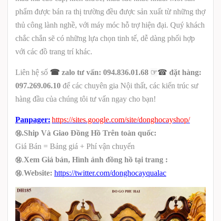
phẩm được bán ra thị trường đều được sản xuất từ những thợ
thủ công lành nghề, với máy móc hỗ trợ hiện đại. Quý khách
chắc chắn sẽ có những lựa chọn tinh tế, dễ dàng phối hợp
với các đồ trang trí khác.
☞
Liên hệ số
☎
zalo tư vấn: 094.836.01.68
☎
đặt hàng:
097.269.06.10
để các chuyên gia Nội thất, các kiến trúc sư
hàng đầu của chúng tôi tư vấn ngay cho bạn!
Panpager:
https://sites.google.com/site/donghocayshop/
⑭
.Ship Và Giao Đồng Hồ Trên toàn quốc:
Giá Bán = Bảng giá + Phí vận chuyển
⑭
.
Xem Giá bán, Hình ảnh đồng hồ tại trang :
⑭
.
Website:
https://twitter.com/donghocayqualac