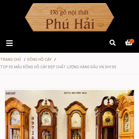
TRANG CHỦ
/
ĐỒNG HỒ CÂY
/
TOP 05 MẪU ĐỒNG HỒ CÂY ĐẸP CHẤT LƯỢNG HÀNG ĐẦU VN DH185