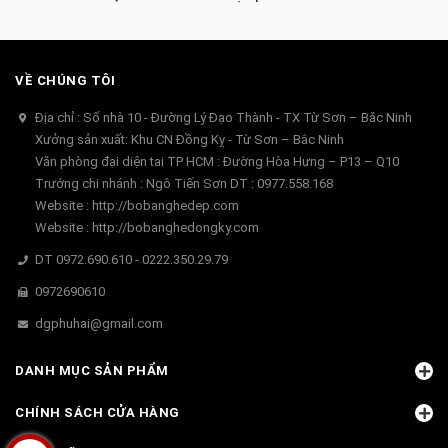
VỀ CHÚNG TÔI
Địa chỉ : Số nhà 10 - Đường Lý Đạo Thành - TX Từ Sơn – Băc Ninh
Xưởng sản xuất: Khu CN Đồng Kỵ - Từ Sơn – Bắc Ninh
Văn phòng đại diện tai TP HCM : Đường Hòa Hưng – P13 – Q10
Trướng chi nhánh : Ngô Tiến Sơn DT : 0977.558.168
Website : http://bobanghedep.com
Website : http://bobanghedongky.com
DT 0972.690.610 - 0222.350.29.79
0972690610
dgphuhai@gmail.com
DANH MỤC SẢN PHẨM
CHÍNH SÁCH CỬA HÀNG