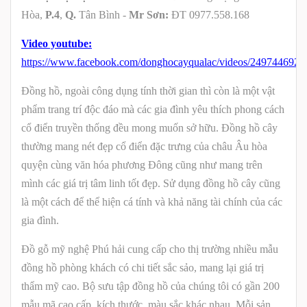
Hòa,
P.4
,
Q.
Tân Bình -
Mr Sơn:
ĐT 0977.558.168
Video youtube:
https://www.facebook.com/donghocayqualac/videos/249744692
Đồng hồ, ngoài công dụng tính thời gian thì còn là một vật
phẩm trang trí độc đáo mà các gia đình yêu thích phong cách
cổ điển truyền thống đều mong muốn sở hữu. Đồng hồ cây
thường mang nét đẹp cổ điển đặc trưng của châu Âu hòa
quyện cùng văn hóa phương Đông cũng như mang trên
mình các giá trị tâm linh tốt đẹp. Sử dụng đồng hồ cây cũng
là một cách để thể hiện cá tính và khả năng tài chính của các
gia đình.
Đồ gỗ mỹ nghệ Phú hải cung cấp cho thị trường nhiều mẫu
đồng hồ phòng khách có chi tiết sắc sảo, mang lại giá trị
thẩm mỹ cao. Bộ sưu tập đồng hồ của chúng tôi có gần 200
mẫu mã cao cấp, kích thước, màu sắc khác nhau. Mỗi sản