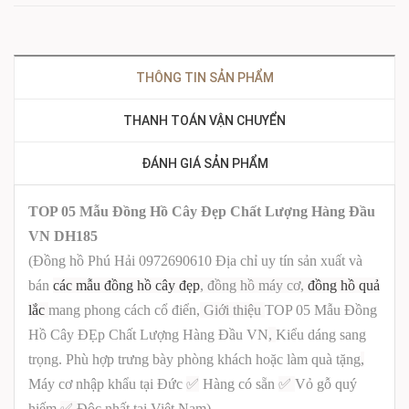
THÔNG TIN SẢN PHẨM
THANH TOÁN VẬN CHUYỂN
ĐÁNH GIÁ SẢN PHẨM
TOP 05 Mẫu Đồng Hồ Cây Đẹp Chất Lượng Hàng Đầu
VN DH185
(Đồng hồ Phú Hải 0972690610 Địa chỉ uy tín sản xuất và
bán
các mẫu đồng hồ cây đẹp
, đồng hồ máy cơ,
đồng hồ quả
lắc
mang phong cách cổ điển,
Giới thiệu
TOP 05 Mẫu Đồng
Hồ Cây ĐẸp Chất Lượng Hàng Đầu VN
,
Kiểu dáng sang
trọng. Phù hợp trưng bày phòng khách hoặc làm quà tặng
,
Máy cơ nhập khẩu tại Đức
✅
Hàng có sẵn
✅
Vỏ gỗ quý
hiếm
✅
Độc nhất tại Việt Nam
)