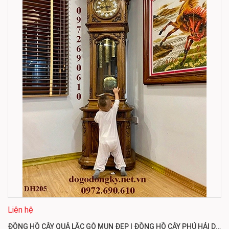
Liên hệ
ĐỒNG HỒ CÂY QUẢ LẮC GỖ MUN ĐẸP | ĐỒNG HỒ CÂY PHÚ HẢI DH205