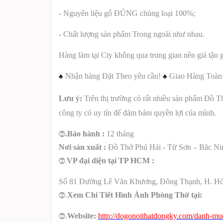
- Nguyên liệu gỗ ĐÚNG chủng loại 100%;
- Chất lượng sản phẩm Trong ngoài như nhau.
Hàng làm tại Cty không qua trung gian nên giá tận 
Nhận hàng Đặt Theo yêu cầu!
Giao Hàng Toàn
♣
♣
Lưu ý:
Trên thị trường có rất nhiều sản phẩm Đồ T
công ty có uy tín để đảm bảm quyền lợi của mình.
.Bảo hành :
12 tháng
⓻
Nơi sản xuất :
Đồ Thờ Phú Hải - Từ Sơn – Băc Ni
VP đại diện tại TP HCM :
⓻.
Số 81
Đường Lê Văn Khương,
Đông Thạnh
,
H.
Hó
.
Xem
Chi Tiết Hình Ảnh Phòng Thờ tại:
⓻
.
Website:
http://dogonoithatdongky.com/danh-mu
⓻