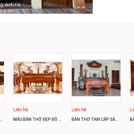
Liên hệ
Liên hệ
L
NGŨ PHÚC HIỆU ĐỒ GỖ PHÚ HẢI ST184
MẪU BÀN THỜ ĐẸP ĐỒ GỖ PHÚ HẢI SẢN XUẤT ST183
BÀN THỜ TAM CẤP SẢN XUẤT TẠI ĐỒ GỖ ĐỒNG KỴ PHÚ HẢI ST182