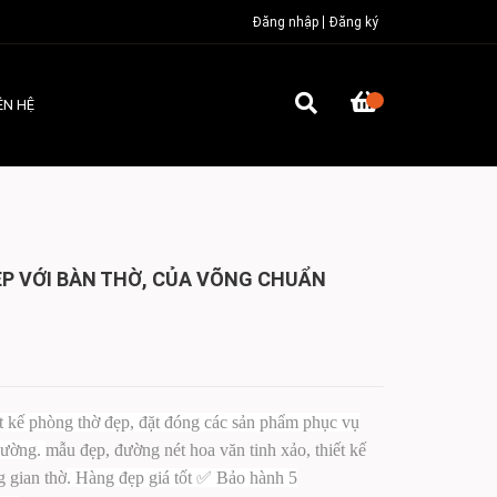
Đăng nhập
Đăng ký
ÊN HỆ
ẸP VỚI BÀN THỜ, CỦA VÕNG CHUẨN
kế phòng thờ đẹp, đặt đóng các sản phẩm phục vụ
 đường.
mẫu đẹp, đường nét hoa văn tinh xảo, thiết kế
g gian thờ
. Hàng đẹp giá tốt ✅ Bảo hành 5