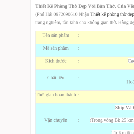
Thiết Kế Phòng Thờ Đẹp Với Bàn Thờ, Của V
(Phú Hải 0972690610 Nhận
Thiết kế phòng thờ đẹ
trang nghiêm, tôn kính cho không gian thờ
. Hàng đ
Tên sản phẩm
:
Mã sản phẩm
:
Kích thước
:
Cao
Chất liệu
:
Hoà
Thời gian hoàn thành
:
Ship Và 
Vận chuyển
:
(Trong vòng Bk 25 k
Từ Km tiêp 