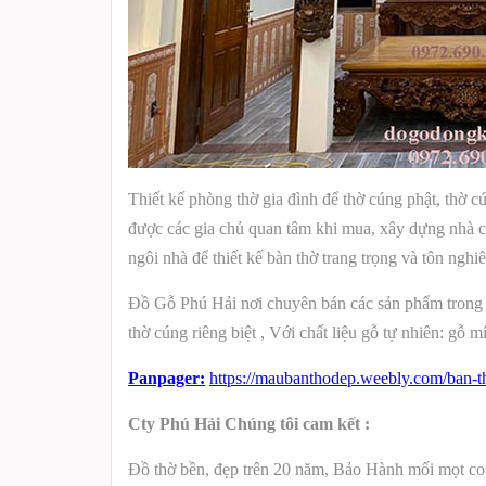
Thiết kế phòng thờ gia đình để thờ cúng phật, thờ 
được các gia chủ quan tâm khi mua, xây dựng nhà cửa.
ngôi nhà để thiết kế bàn thờ trang trọng và tôn nghi
Đồ Gỗ Phú Hải nơi chuyên bán các sản phẩm trong 
thờ cúng riêng biệt , Với chất liệu gỗ tự nhiên: gỗ
Panpager:
https://maubanthodep.weebly.com/ban-th
Cty Phú Hải Chúng tôi cam kết :
Đồ thờ bền, đẹp trên 20 năm
,
Bảo Hành mối mọt co