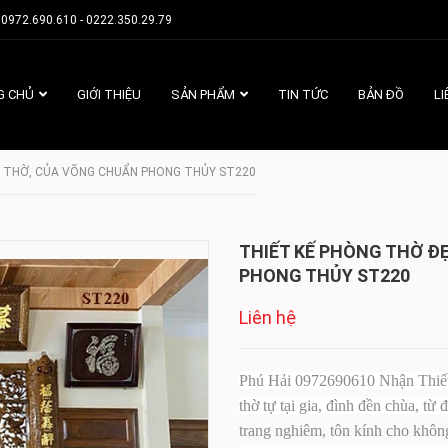
0972.690.610 - 0222.350.29.79
G CHỦ
GIỚI THIỆU
SẢN PHẨM
TIN TỨC
BẢN ĐỒ
LI
N THỜ, CỦA VÕNG CHUẨN PHONG THỦY ST220
THIẾT KẾ PHÒNG THỜ Đ
PHONG THỦY ST220
Liên hệ
Phú Hải 0972690610 Nhận Thiết 
thờ tự tại gia, đình đền chùa, từ
trang nghiêm, tôn kính cho khôn