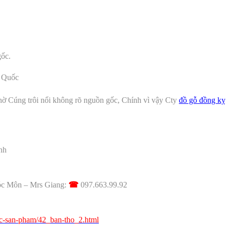
gốc.
 Quốc
hờ Cúng trôi nổi không rõ nguồn gốc, Chính vì vậy Cty
đồ gỗ đồng kỵ
nh
c Môn –
Mrs Giang:
☎
097.663.99.92
c-san-pham/42_ban-tho_2.html