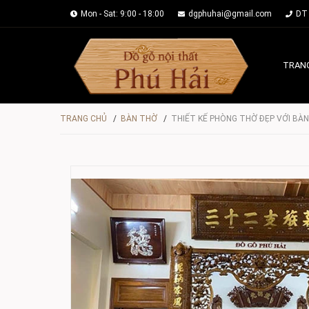
Mon - Sat: 9:00 - 18:00
dgphuhai@gmail.com
DT 
TRAN
TRANG CHỦ
/
BÀN THỜ
/
THIẾT KẾ PHÒNG THỜ ĐẸP VỚI BÀ