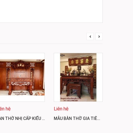
Liên hệ
iên hệ
Liên hệ
BÀN THỜ NHỊ CẤP KIỂU TỨ LINH CHÍNH HIỆU CTY PHÚ HẢI ST181
MẪU BÀN THỜ GIA TIÊN ĐẸP GỖ GÕ ĐỎ BÁN TẠI ĐỒNG NAI ST176