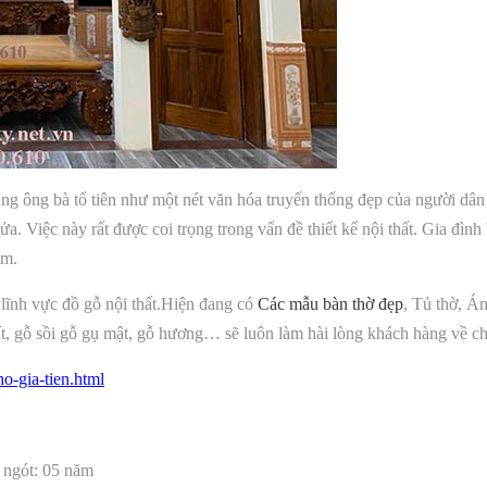
cúng ông bà tổ tiên như một nét văn hóa truyến thống đẹp của người dâ
 Việc này rất được coi trọng trong vấn đề thiết kế nội thất. Gia đình bạ
êm.
lĩnh vực đồ gỗ nội thất.Hiện đang có
Các mẫu bàn thờ đẹp
, Tủ thờ, Á
 mít, gỗ sồi gỗ gụ mật, gỗ hương… sẽ luôn làm hài lòng khách hàng về ch
o-gia-tien.html
 ngót: 05 năm