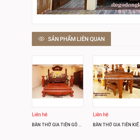
SẢN PHẨM LIÊN QUAN
Liên hệ
Liên hệ
BÀN THỜ GIA TIÊN GỖ GỤ MẪU TỨ LINH CHÂN NGHÊ ST185
BÀN THỜ GIA TIÊN KIỂU 