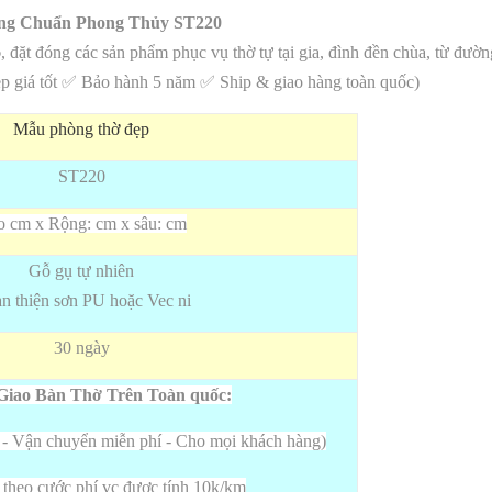
õng Chuẩn Phong Thủy ST220
p
, đặt đóng các sản phẩm phục vụ thờ tự tại gia, đình đền chùa, từ đườ
ẹp giá tốt ✅ Bảo hành 5 năm ✅ Ship & giao hàng toàn quốc
)
Mẫu phòng thờ đẹp
ST220
 cm x Rộng: cm x sâu: cm
Gỗ gụ tự nhiên
n thiện sơn PU hoặc Vec ni
30 ngày
Giao Bàn Thờ Trên Toàn quốc:
m
-
Vận chuyển miễn phí - Cho mọi khách hàng)
theo cước phí vc được tính 10k/km