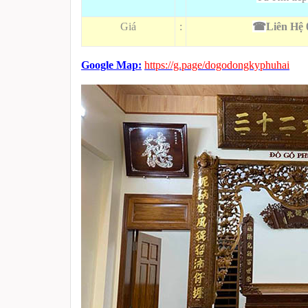
Giá
:
☎
Liên Hệ 
Google Map:
https://g.page/dogodongkyphuhai