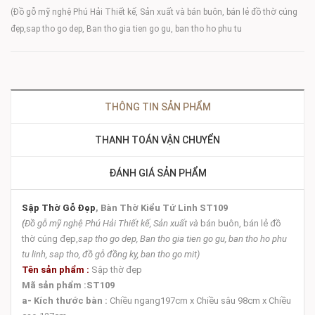
(Đồ gỗ mỹ nghệ Phú Hải Thiết kế, Sản xuất và bán buôn, bán lẻ đồ thờ cúng
đẹp,sap tho go dep, Ban tho gia tien go gu, ban tho ho phu tu
THÔNG TIN SẢN PHẨM
THANH TOÁN VẬN CHUYỂN
ĐÁNH GIÁ SẢN PHẨM
Sập Thờ Gỗ Đẹp
, Bàn Thờ Kiểu Tứ Linh ST109
(
Đồ gỗ mỹ nghệ Phú Hải
Thiết kế, Sản xuất và
bán buôn, bán lẻ đồ
thờ cúng đẹp,
sap tho go dep, Ban tho gia tien go gu, ban tho ho phu
tu linh, sap tho, đồ gỗ đồng kỵ, ban tho go mit)
Tên sản phẩm :
Sập thờ đẹp
Mã sản phẩm :
ST109
a- Kích thước bàn :
Chiều ngang197cm x Chiều sâu 98cm x Chiều