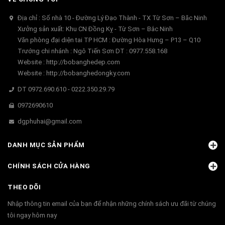
Địa chỉ : Số nhà 10 - Đường Lý Đạo Thành - TX Từ Sơn – Băc Ninh
Xưởng sản xuất: Khu CN Đồng Kỵ - Từ Sơn – Bắc Ninh
Văn phòng đại diện tai TP HCM : Đường Hòa Hưng – P13 – Q10
Trướng chi nhánh : Ngô Tiến Sơn DT : 0977.558.168
Website : http://bobanghedep.com
Website : http://bobanghedongky.com
DT 0972.690.610 - 0222.350.29.79
0972690610
dgphuhai@gmail.com
DANH MỤC SẢN PHẨM
CHÍNH SÁCH CỬA HÀNG
THEO DÕI
Nhập thông tin email của bạn để nhận những chính sách ưu đãi từ chúng
tôi ngay hôm nay