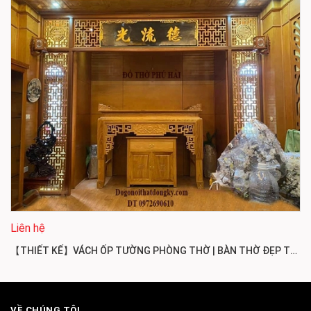
Liên hệ
【THIẾT KẾ】VÁCH ỐP TƯỜNG PHÒNG THỜ | BÀN THỜ ĐẸP TRANG NGHIÊM VOP02
VỀ CHÚNG TÔI