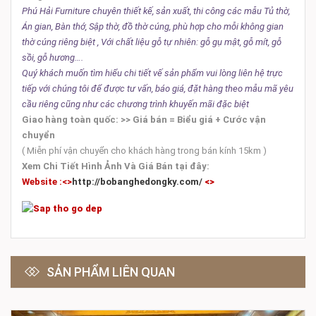
Phú Hải Furniture chuyên thiết kế, sản xuất, thi công các mẫu
Tủ thờ,
Án gian, Bàn thớ, Sập thờ, đồ thờ cúng,
phù hợp cho mỗi không gian
thờ cúng riêng biệt ,
Với chất liệu
gỗ tự nhiên
: gỗ gụ mật, gỗ mít, gỗ
sồi, gỗ hương….
Quý khách muốn tìm hiểu chi tiết vế sản phẩm vui lòng liên hệ trực
tiếp với chúng tôi để được tư vấn, báo giá, đặt hàng theo mẫu mã yêu
cầu riêng cũng như các chương trình khuyến mãi đặc biệt
Giao hàng toàn quốc: >>
Giá bán = Biểu giá + Cước vận
chuyển
( Miễn phí vận chuyển cho khách hàng trong bán kính 15km )
Xem Chi Tiết Hình Ảnh Và Giá Bán tại đây:
Website :<>
http://bobanghedongky.com/
<>
SẢN PHẨM LIÊN QUAN