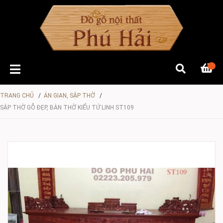
TRANG CHỦ
/
ÁN GIAN, SẬP THỜ
/
SẬP THỜ GỖ ĐẸP, BÀN THỜ KIỂU TỨ LINH ST109