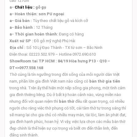
cao 127cm
a-
Chất liệu :
gỗ gụ
a-
Hoàn thiện:
sơn PU ngoại
a-
Giá bán :
Tùy theo chất liệu gỗ và kích cỡ
a-
Bảo hành :
12 Tháng
a-
Thời gian hoàn thành:
Đang có hàng
Xuất sứ SP :
Đồ gỗ mỹ nghệ Phú Hải
Địa chỉ :
Số 10 Lý Đạo Thành - TX từ sơn – Băc Ninh
Điện thoại: 02223.502.979 – Hotline 0972.690.610
ShowRoom tai TP HCM :
84/19 Hòa hưng P13 - Q10 –
DT<>0977.558.168
Thờ cúng là tín ngưỡng trong đời sống của mỗi người dân Việt
nam, phần lớn gia đình Việt nam nào cũng có
bàn thờ gia tiên
trong nhà. Trên ấy thể hiện một nếp sống gia phong, một tình cảm
gia đình thiêng liêng. Dù ở bất kỳ hoàn cảnh nào, vùng miền nào
nhưng đối với quan niệm thì
bàn thờ
đều rất quan trọng, có nhiều
người cho rằng việc thờ phụng có tốt, cái tâm thờ tự trong sáng thì
sẽ mang lại cho gia chủ có nhiều may mắn, tài lộc, làm ăn phát đạt,
gia đình hạnh phúc, hoan hỷ. Vì vậy, việc lựa chọn các mẫu bàn thờ
đẹp chính là thể hiện sự cọi trọng và biết ơn đến thần linh, đến
đấng sinh thành.