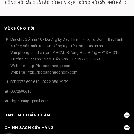
ĐỒNG HỒ CÂY QUẢ LẮC GỖ MUN ĐẸP | ĐỒNG HỒ CÂY PHÚ HẢI DH205
VỀ CHÚNG TÔI
Địa chỉ : Số nhà 10 - Đường Lý Đạo Thành - TX Từ Sơn – Băc Ninh
Xưởng sản xuất: Khu CN Đồng Kỵ - Từ Sơn – Bắc Ninh
Văn phòng đại diện tai TP HCM : Đường Hòa Hưng – P13 – Q10
Trướng chi nhánh : Ngô Tiến Sơn DT : 0977.558.168
Website : http://bobanghedep.com
Website : http://bobanghedongky.com
DT 0972.690.610 - 0222.350.29.79
0972690610
dgphuhai@gmail.com
DANH MỤC SẢN PHẨM
CHÍNH SÁCH CỬA HÀNG