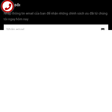
THEO DÕI
Nhập thông tin email của bạn để nhận những chính sách ưu đãi từ chúng
tôi ngay hôm nay
THANH TOÁN
© Bản quyền thuộc về
Bộ Bàn Ghế Đồng Kỵ | Đồ Gỗ Đồng Kỵ Phú Hải
Cung cấp bởi
Sapo