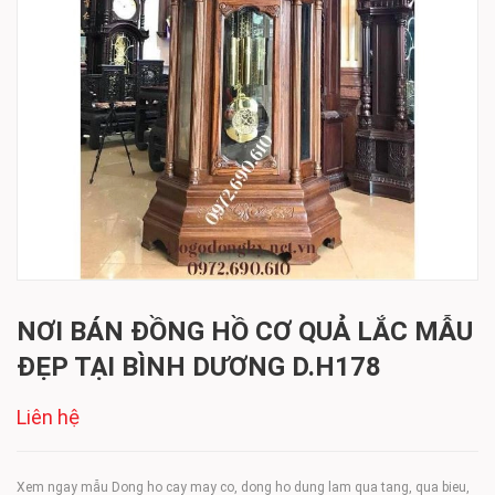
NƠI BÁN ĐỒNG HỒ CƠ QUẢ LẮC MẪU
ĐẸP TẠI BÌNH DƯƠNG D.H178
Liên hệ
Xem ngay mẫu Dong ho cay may co, dong ho dung lam qua tang, qua bieu,