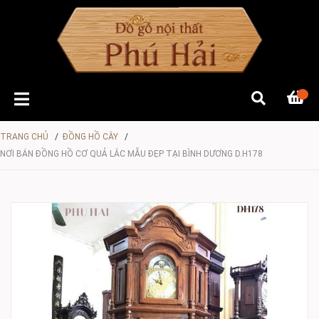
TRANG CHỦ
/
ĐỒNG HỒ CÂY
/
NƠI BÁN ĐỒNG HỒ CƠ QUẢ LẮC MẪU ĐẸP TẠI BÌNH DƯƠNG D.H178