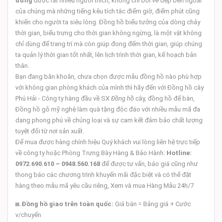
đứng
được rất nhiều người thích, không chỉ bởi vẻ đẹp bên ngoài
của chúng mà những tiếng kêu tích tắc điểm giờ, điểm phút cũng
khiến cho người ta siêu lòng. Đồng hồ biểu tưởng của dòng chảy
thời gian, biểu trưng cho thời gian không ngừng, là một vật không
chỉ dùng để trang trí mà còn giúp đong đếm thời gian, giúp chúng
ta quản lý thời gian tốt nhất, lên lịch trình thời gian, kế hoạch bản
thân.
Bạn đang băn khoăn, chưa chọn được mẫu đồng hồ nào phù hợp
với không gian phòng khách của mình thì hãy đến với Đồng hồ cây
Phú Hải - Công ty hàng đầu về SX
Đồng hồ
cây, đồng hồ để bàn,
Đồng hồ gỗ mỹ nghệ làm quà tặng độc đáo với nhiều mẫu mã đa
dạng phong phú về chủng loại và sự cam kết đảm bảo chất lượng
tuyệt đối từ
nơi
sản xuất.
Để mua được hàng chính hiệu Quý khách vui lòng liên hệ trực tiếp
về công ty hoặc Phòng Trưng Bày Hàng & Bảo Hành:
Hotline:
0972.690.610 – 0948.560.168
để được tư vấn, báo giá cũng như
thong báo các chương trình khuyến mãi đặc biệt và có thể đặt
hàng theo mẫu mã yêu cầu riêng, Xem và mua Hàng Mẫu 24h/7
◙
.Đồng hồ giao trên toàn quốc:
Giá bán = Bảng giá + Cước
v/chuyển