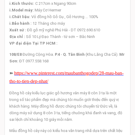
i.
Kích thước:
C 217cm x Ngang 90cm
i.
Model máy:
Máy Cơ Hermer
i.
Chất liệu:
Vỏ đồng hồ
Gỗ Gụ , Gỗ Hương … 100%
i.
Bảo hành :
12 Tháng cho máy
Xuất sứ :
Đồ gỗ mỹ nghệ Phú Hải - DT 0972.690.610
Địa chỉ :
Số 10 Lý Đạo Thành - từ sơn – Băc Ninh
VP đại diện Tại TP HCM :
108/E8
Đường Cộng Hòa.
P.4
-
Q. Tân Bình
(Khu Lăng Cha Cả).
Mr
Sơn:
ĐT 0977.558.168
➽
https://www.pinterest.com/maubanthogodep/28-mau-ban-
tho-to-tien-dep-nhat/
Đồng hồ cây kiểu lục giác gỗ hương vân máy 8 côn 3 tạ là một
trong số tác phẩm đẹp mà chúng tôi muốn giới thiệu đến quý vị
khách hàng. Máy đồng hồ được chúng tôi chuyển từ Đức về, là
dòng máy sử dụng 8 côn 3 tạ, tiếng chuông khá đanh và vang, độ
sai lệch chỉ khoảng 10 giây mỗi năm.
Mẫu đồng hồ cây này có kiểu hoa văn trang nhã dựa trên chất liệu