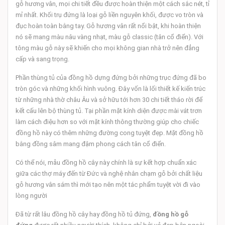
gỗ hương vân, mọi chi tiết đều được hoàn thiện một cách sắc nét, tỉ
mỉ nhất. Khối trụ đứng là loại gỗ liền nguyên khối, được vo tròn và
đục hoàn toàn bằng tay. Gỗ hương vân rất nổi bật, khi hoàn thiện
nó sẽ mang màu nâu vàng nhạt, màu gỗ classic (tân cổ điển). Với
tông màu gỗ này sẽ khiến cho mọi không gian nhà trở nên đẳng
cấp và sang trọng.
Phần thùng tủ của đồng hồ dựng đứng bởi những trục đứng đã bo
tròn góc và những khối hình vuông. Đây vốn là lối thiết kế kiến trúc
từ những nhà thờ châu Âu và sở hữu tới hơn 30 chi tiết tháo rời để
kết cấu lên bộ thùng tủ. Tại phần mặt kính diện được mài vát trơn
làm cách điệu hơn so với mặt kính thông thường giúp cho chiếc
đồng hồ này có thêm những đường cong tuyệt đẹp. Mặt đồng hồ
bằng đồng sâm mang đậm phong cách tân cổ điển.
Có thể nói, mẫu đồng hồ cây này chính là sự kết hợp chuẩn xác
giữa các thợ máy đến từ Đức và nghệ nhân chạm gỗ bởi chất liệu
gỗ hương vân sám thì mới tạo nên một tác phẩm tuyệt vời đi vào
lòng người
Đã từ rất lâu đồng hồ cây hay đồng hồ tủ đứng,
đồng hồ gỗ