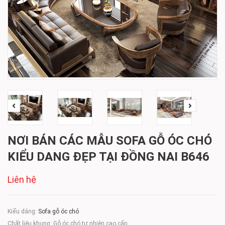
NƠI BÁN CÁC MẪU SOFA GỖ ÓC CHÓ
KIỂU DANG ĐẸP TẠI ĐỒNG NAI B646
Liên hệ
Kiểu dáng:
Sofa gỗ óc chó
Chất liệu khung: Gỗ óc chó tự nhiên cao cấp