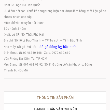
Chất liệu bọc: Da Hàn Quốc
Ưu điểm nổi bật: Thiết kế sang trọng hiện đại, được làm bằng chất liệu gỗ óc
chó tự nhiên cao cấp
Miễn phí vận chuyển nội thành
Bảo hành 2 năm
.Xuất sứ SP: Nội Thất Phú Hải
Địa chỉ: Số 10 Lý Đạo Thành – TP Từ sơn – Tinh Băc Ninh
đồ gỗ đồng kỵ bắc ninh
Nhà máy: Đồ gỗ Phú Hải –
Điện thoại: ☎.0948.360.168 - Zalo: 0972.690.610
Văn Phòng Đại Diện Tại TP HCM :
Mrs Giang: ☎ 097.663.99.92. Số 81 Đường Lê Văn Khương, Đông
Thạnh, H. Hóc Môn
THÔNG TIN SẢN PHẨM
THANH TOÁN VẬN CHUYỂN