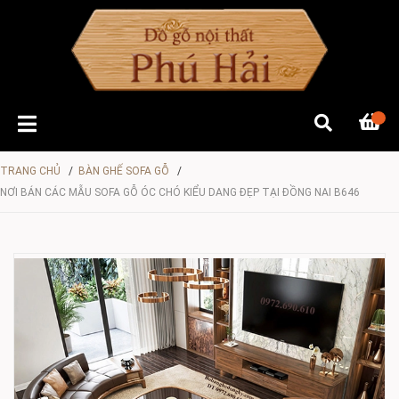
TRANG CHỦ
/
BÀN GHẾ SOFA GỖ
/
NƠI BÁN CÁC MẪU SOFA GỖ ÓC CHÓ KIỂU DANG ĐẸP TẠI ĐỒNG NAI B646