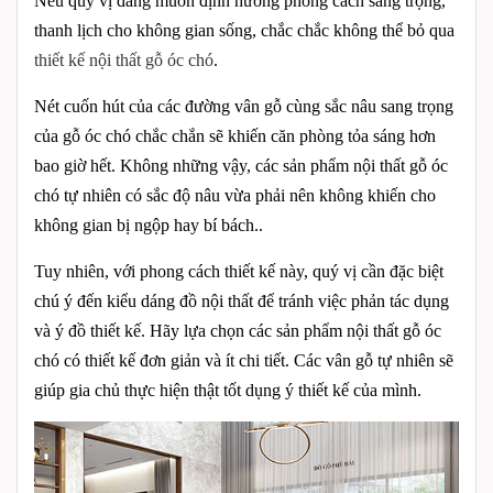
Nếu quý vị đang muốn định hướng phong cách sang trọng,
thanh lịch cho không gian sống, chắc chắc không thể bỏ qua
thiết kế nội thất gỗ óc chó
.
Nét cuốn hút của các đường vân gỗ cùng sắc nâu sang trọng
của gỗ óc chó chắc chắn sẽ khiến căn phòng tỏa sáng hơn
bao giờ hết. Không những vậy, các sản phẩm nội thất gỗ óc
chó tự nhiên có sắc độ nâu vừa phải nên không khiến cho
không gian bị ngộp hay bí bách..
Tuy nhiên, với phong cách thiết kế này, quý vị cần đặc biệt
chú ý đến kiểu dáng đồ nội thất để tránh việc phản tác dụng
và ý đồ thiết kế. Hãy lựa chọn các sản phẩm nội thất gỗ óc
chó có thiết kế đơn giản và ít chi tiết. Các vân gỗ tự nhiên sẽ
giúp gia chủ thực hiện thật tốt dụng ý thiết kế của mình.