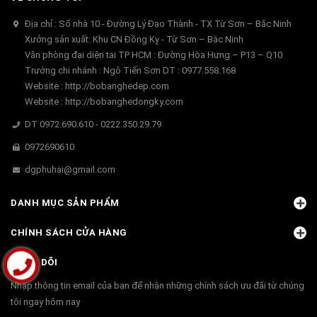
Địa chỉ : Số nhà 10 - Đường Lý Đạo Thành - TX Từ Sơn – Băc Ninh
Xưởng sản xuất: Khu CN Đồng Kỵ - Từ Sơn – Bắc Ninh
Văn phòng đại diện tai TP HCM : Đường Hòa Hưng – P13 – Q10
Trướng chi nhánh : Ngô Tiến Sơn DT : 0977.558.168
Website : http://bobanghedep.com
Website : http://bobanghedongky.com
DT 0972.690.610 - 0222.350.29.79
0972690610
dgphuhai@gmail.com
DANH MỤC SẢN PHẨM
CHÍNH SÁCH CỬA HÀNG
THEO DÕI
Nhập thông tin email của bạn để nhận những chính sách ưu đãi từ chúng
tôi ngay hôm nay