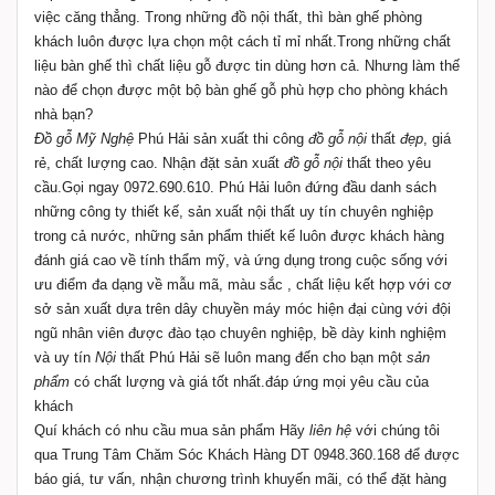
việc căng thẳng. Trong những đồ nội thất, thì bàn ghế phòng
khách luôn được lựa chọn một cách tỉ mỉ nhất.Trong những chất
liệu bàn ghế thì chất liệu gỗ được tin dùng hơn cả. Nhưng làm thế
nào để chọn được một bộ bàn ghế gỗ phù hợp cho phòng khách
nhà bạn?
Đồ gỗ Mỹ Nghệ
Phú Hải sản xuất thi công
đồ gỗ nội
thất
đẹp
, giá
rẻ, chất lượng cao. Nhận đặt sản xuất
đồ gỗ nội
thất theo yêu
cầu.Gọi ngay 0972.690.610.
Phú Hải
luôn đứng đầu danh sách
những công ty thiết kế, sản xuất nội thất uy tín chuyên nghiệp
trong cả nước, những sản phẩm thiết kế luôn được khách hàng
đánh giá cao về tính thẩm mỹ, và ứng dụng trong cuộc sống
với
ư
u điểm đa dạng về mẫu mã, màu sắc , chất liệu kết hợp với cơ
sở sản xuất dựa trên dây chuyền máy móc hiện đại cùng với đội
ngũ nhân viên được đào tạo chuyên nghiệp, bề dày kinh nghiệm
và uy tín
Nội
thất Phú Hải sẽ luôn mang đến cho bạn một
sản
phẩm
có chất lượng và giá tốt nhất.đáp ứng mọi yêu cầu của
khách
Quí khách có nhu cầu mua sản phẩm Hãy
liên hệ
với chúng tôi
qua Trung Tâm Chăm Sóc Khách Hàng DT 0948.360.168 để được
báo giá, tư vấn, nhận chương trình khuyến mãi, có thể đặt hàng