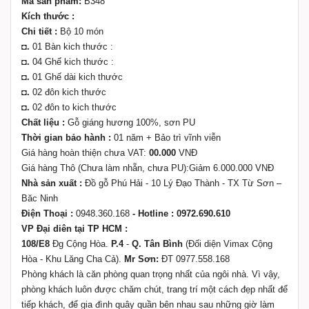
Mã sản phẩm:
B348
Kích thước :
Chi tiết :
Bộ 10 món
◘.
01 Bàn kich thước :
◘.
04 Ghế kich thước :
◘.
01 Ghế dài kich thước
◘.
02 đôn kich thước
◘.
02 đôn to kich thước
Chất liệu :
Gỗ giáng hương 100%, sơn PU
Thời gian bảo hành :
01 năm + Bảo trì vĩnh viễn
Giá hàng hoàn thiện chưa VAT:
00.000
VNĐ
Giá hàng Thô (Chưa làm nhẵn, chưa PU):Giảm 6.000.000 VNĐ
Nhà sản xuất :
Đồ gỗ Phú Hải - 10 Lý Đạo Thành - TX Từ Sơn –
Băc Ninh
Điện Thoại :
0948.360.168
- Hotline : 0972.690.610
VP Đại diên tại TP HCM :
108/E8
Đg Cộng Hòa.
P.4
-
Q. Tân Bình
(Đối diện Vimax Cộng
Hòa - Khu Lăng Cha Cả).
Mr Sơn:
ĐT 0977.558.168
Phòng khách là căn phòng quan trọng nhất của ngôi nhà. Vì vậy,
phòng khách luôn được chăm chút, trang trí một cách đẹp nhất để
tiếp khách, để gia đình quây quần bên nhau sau những giờ làm