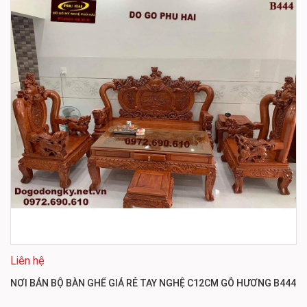
Liên hệ
NƠI BÁN BỘ BÀN GHẾ GIÁ RẺ TAY NGHỆ C12CM GỖ HƯƠNG B444