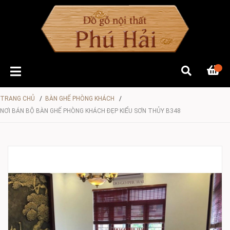
TRANG CHỦ
/
BÀN GHẾ PHÒNG KHÁCH
/
NƠI BÁN BỘ BÀN GHẾ PHÒNG KHÁCH ĐẸP KIỂU SƠN THỦY B348