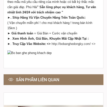
theo mẫu mã yêu cầu riêng của mình hoặc có bất kỳ thắc mắc
cần giải đáp. Phú Hải
" Sẵn lòng phục vụ khách hàng, Tư vấn
nhiệt tình 24/24 với trách nhiệm cao "
►
. Ship Hàng Và
Vận Chuyển Hàng Trên Toàn Quốc:
( Vận chuyển miễn phí ! cho mọi khách hàng ! trong bán kính
15km )
► Giá thanh toán
= Giá Bán + Cước vận chuyển
►
.
Xem Hình Ảnh, Giá Bán, Khuyến Mãi Cập Nhật Tại :
►
.
Truy Cập Vào
Website: <>
http://bobanghedongky.com/
<>
SẢN PHẨM LIÊN QUAN