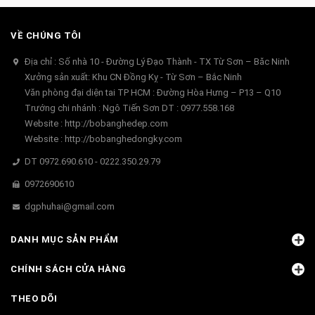
VỀ CHÚNG TÔI
Địa chỉ : Số nhà 10 - Đường Lý Đạo Thành - TX Từ Sơn – Băc Ninh
Xưởng sản xuất: Khu CN Đồng Kỵ - Từ Sơn – Bắc Ninh
Văn phòng đại diện tai TP HCM : Đường Hòa Hưng – P13 – Q10
Trướng chi nhánh : Ngô Tiến Sơn DT : 0977.558.168
Website : http://bobanghedep.com
Website : http://bobanghedongky.com
DT 0972.690.610 - 0222.350.29.79
0972690610
dgphuhai@gmail.com
DANH MỤC SẢN PHẨM
CHÍNH SÁCH CỬA HÀNG
THEO DÕI