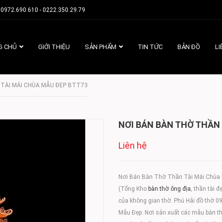
0972.690.610 - 0222.350.29.79
G CHỦ
GIỚI THIỆU
SẢN PHẨM
TIN TỨC
BẢN ĐỒ
LI
 TÀI MÁI CHÙA MẪU ĐẸP BTT73
NƠI BÁN BÀN THỜ THẦN 
Liên hệ
Nơi Bán Bàn Thờ Thần Tài Mái Chù
(Tổng Kho
bàn thờ ông địa
, thần tài
của không gian thờ. Phú Hải đồ thờ 
Mẫu Đẹp. Nơi sản xuất các mẫu bàn thờ