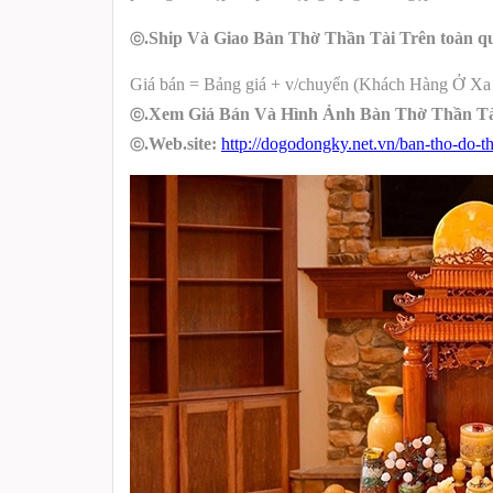
.Ship Và Giao Bàn Thờ Thần Tài Trên toàn q
ⓒ
Giá bán = Bảng giá + v/chuyển (Khách Hàng Ở X
.Xem Giá Bán Và Hình Ảnh Bàn Thờ Thần Tà
ⓒ
.Web.site:
http://dogodongky.net.vn/ban-tho-do-t
ⓒ