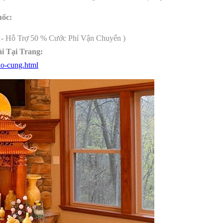
uốc:
a - Hỗ Trợ 50 % Cước Phí Vận Chuyển )
i Tại Trang:
ho-cung.html