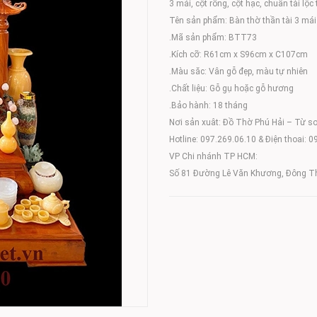
3 mái, cột rồng, cột hạc, chuẩn tài lộc
Tên sản phẩm: Bàn thờ thần tài 3 mái
.Mã sản phẩm: BTT73
.Kích cỡ: R61cm x S96cm x C107cm
.Màu săc: Vân gỗ đẹp, màu tự nhiên
.Chất liệu: Gỗ gụ hoặc gỗ hương
.Bảo hành: 18 tháng
Nơi sản xuât: Đồ Thờ Phú Hải – Từ s
Hotline: 097.269.06.10 & Điện thoai: 
VP Chi nhánh TP HCM:
Số 81 Đường Lê Văn Khương, Đông Th