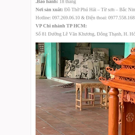
.Bảo hành:
18 tháng
Nơi sản xuât:
Đồ Thờ Phú Hải – Từ sơn – Bắc Ni
Hotline: 097.269.06.10 & Điện thoai: 0977.558.168
VP Chi nhánh TP HCM:
Số 81 Đường Lê Văn Khương, Đông Thạnh, H. Hó