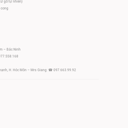
 từ gỗ tự nhiên)
 cong
ơn – Bắc Ninh
0977.558.168
ạnh, H. Hóc Môn – Mrs Giang: ☎ 097.663.99.92