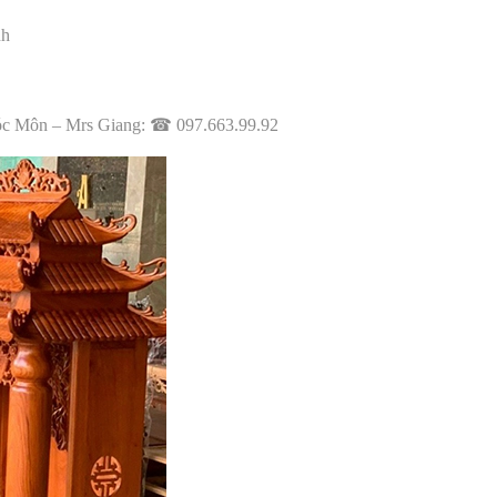
nh
c Môn – Mrs Giang:
☎
097.663.99.92