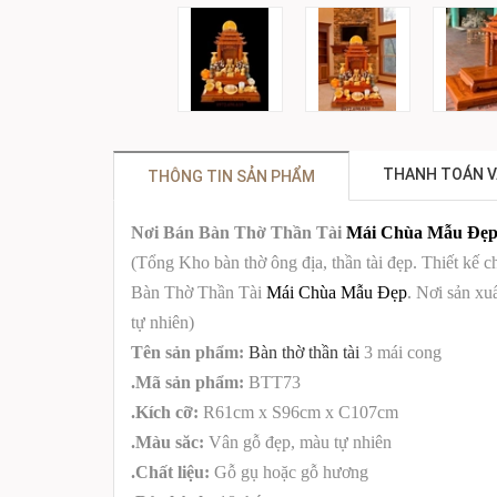
THANH TOÁN V
THÔNG TIN SẢN PHẨM
Nơi Bán Bàn Thờ Thần Tài
Mái Chùa Mẫu Đẹ
(Tổng Kho bàn thờ ông địa, thần tài đẹp.
Thiết kế 
Bàn Thờ Thần Tài
Mái Chùa Mẫu Đẹp
. Nơi sản xu
tự nhiên)
Tên sản phẩm:
Bàn thờ thần tài
3 mái cong
.Mã sản phẩm:
BTT73
.Kích cỡ:
R61cm x S96cm x C107cm
.Màu săc:
Vân gỗ đẹp, màu tự nhiên
.Chất liệu:
Gỗ gụ hoặc gỗ hương