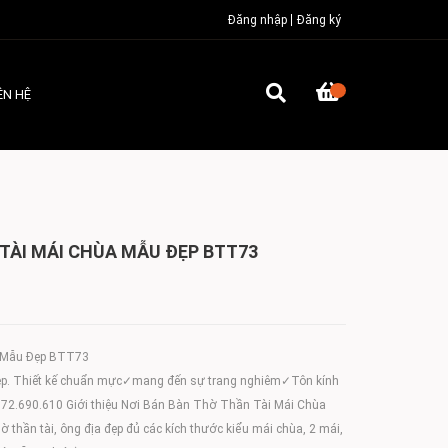
Đăng nhập
Đăng ký
ÊN HỆ
TÀI MÁI CHÙA MẪU ĐẸP BTT73
a Mẫu Đẹp BTT73
 đẹp. Thiết kế chuẩn mực✓mang đến sự trang nghiêm✓Tôn kính
0972.690.610 Giới thiệu Nơi Bán Bàn Thờ Thần Tài Mái Chùa
 thần tài, ông địa đẹp đủ các kích thước kiểu mái chùa, 2 mái,