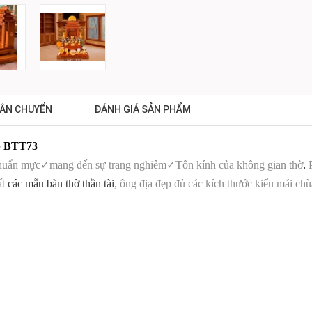
ẬN CHUYỂN
ĐÁNH GIÁ SẢN PHẨM
p BTT73
chuẩn mực
✓
mang đến sự trang nghiêm
✓
Tôn kính của không gian thờ
.
P
ất
các mẫu bàn thờ thần tài
, ông địa đẹp đủ các kích thước kiểu mái chùa, 