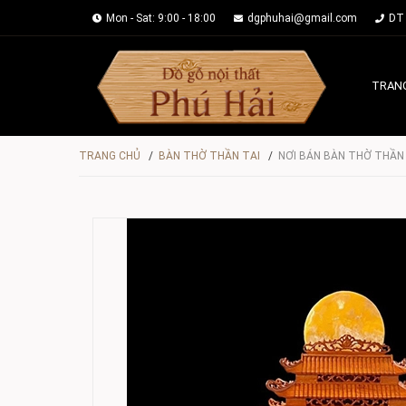
Mon - Sat: 9:00 - 18:00
dgphuhai@gmail.com
DT 
TRAN
TRANG CHỦ
/
BÀN THỜ THẦN TAI
/
NƠI BÁN BÀN THỜ THẦN