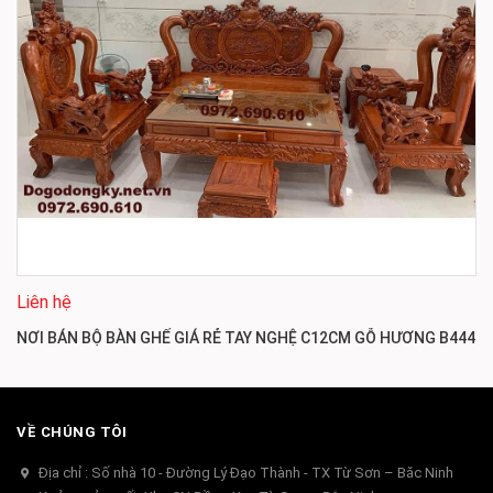
Liên hệ
NƠI BÁN BỘ BÀN GHẾ GIÁ RẺ TAY NGHỆ C12CM GỖ HƯƠNG B444
VỀ CHÚNG TÔI
Địa chỉ : Số nhà 10 - Đường Lý Đạo Thành - TX Từ Sơn – Băc Ninh