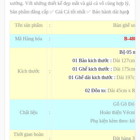
xưởng. Với những thiết kế đẹp mắt và giá cả vô cùng hợp lý,
Sản phẩm đẳng cấp ✅ Giá Cả tốt nhất ✅ Bảo hành dài hạn
)
Tên sản phẩm
:
Bàn ghế sofa
Mã Hàng hóa
:
B-488
Bộ 05 mó
01 Bàn kich thước :
Dài 127cm x
01 Ghế kich thước :
Dài 175cm x
Kích thước
:
01 Ghế dài kich thước :
Dài 197cm 
02
Đôn to:
Dài 45cm x Rộ
Gỗ Gõ Đỏ - 
Chất liệu
:
Hoàn thiện Vécni h
Phụ kiện kèm theo: kín
Thời gian hoàn
:
Đặt hàng 30 