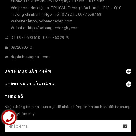
Xưởng sản xuất: Khu CN Đồng Kỵ - Từ Sơn – Bắc Ninh
Văn phòng đại diện tai TP HCM : Đường Hòa Hưng – P13 – Q10
Trướng chi nhánh : Ngô Tiến Sơn DT : 0977.558.168
Website : http://bobanghedep.com
Website : http://bobanghedongky.com
DT 0972.690.610 - 0222.350.29.79
0972690610
dgphuhai@gmail.com
DANH MỤC SẢN PHẨM
CHÍNH SÁCH CỬA HÀNG
THEO DÕI
Nhập thông tin email của bạn để nhận những chính sách ưu đãi từ chúng
tôi ngay hôm nay