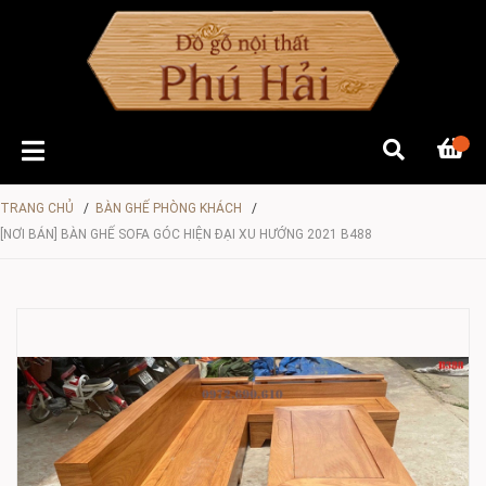
TRANG CHỦ
/
BÀN GHẾ PHÒNG KHÁCH
/
[NƠI BÁN] BÀN GHẾ SOFA GÓC HIỆN ĐẠI XU HƯỚNG 2021 B488