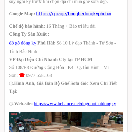
suy nghĩ kỹ trước khi chọn địa chỉ mua ghế sofa đẹp.
https://g.page/banghedongkyphuhai
Google Map:
Chế độ bảo hành:
16 Tháng + Bảo trì lâu dài
Công Ty Sản Xuất :
đồ gỗ đồng kỵ
Phú Hải:
Số 10 Lý đạo Thành - Từ Sơn -
Tỉnh Bắc Ninh
VP Đại Diện Chi Nhánh Cty tại TP HCM
Số 108/E8
Đường Cộng Hòa -
P.4
-
Q.
Tân Bình -
Mr
Sơn:
☎
0977.558.168
.
Hình Ảnh, Giá Bán Bộ Ghế Sofa Góc Xem Chi Tiết
ⓙ
Tại:
.
Web-site:
https://www.behance.net/dogonothatdongky
ⓙ