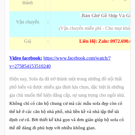
thành
.
Bàn Ghế Gỗ Ship Và Giao
Vận chuyển
:
(Vận chuyển miễn phí
-
Cho mọi khách
Giá
:
Liên Hệ: Zalo: 0972.690.61
Video facebook:
https://www.facebook.com/watch/?
v=275854153510240
Hiện nay, Sofa da đã trở thành một trong những đồ nội thất
phổ biến và được nhiều gia đình lựa chọn, đặc biệt là những
gia chủ muốn thể hiện đẳng cấp, sự sang trọng cho ngôi nhà.
Không chỉ có căn hộ chung cư mà các mẫu sofa đẹp còn có
thể kê ở các căn hộ nhà phố, nhà liền kề và nhà tập thể tái
định cư cũ. Bởi thiết kế khá gọn và đơn giản giúp bộ sofa có
thể dễ dàng đi phù hợp với nhiều không gian.