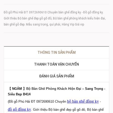
Đồ gỗ Phú Hải ĐT 0972690610 Chuyên bàn ghế đồng kỵ - Đồ gỗ đồng kỵ.
Giới thiệu Bộ bàn ghế đẹp gỗ gõ đỏ, Bộ bàn ghế phòng khách kiểu hiện đại,
bàn ghế gỗ đẹp. Mẫu sang trọng, quí phái, Hàng Vip Giá vip
THÔNG TIN SẢN PHẨM
THANH TOÁN VẬN CHUYỂN
ĐÁNH GIÁ SẢN PHẨM
【 NGẮM 】
Bộ Bàn Ghế Phòng Khách Hiện Đại
– Sang Trọng -
Siêu Đẹp B414
bộ bàn ghế đồng kỵ
(Đồ gỗ Phú Hải ĐT 0972690610 Chuyên
-
đồ gỗ đồng kỵ
. Giới thiệu Bộ bàn ghế đẹp gỗ gõ đỏ
,
Bộ bàn ghế