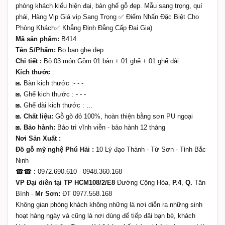
phòng khách kiểu hiện đại, bàn ghế gỗ đẹp. Mẫu sang trọng, quí
phái, Hàng Vip Giá vip Sang Trọng ✅ Điểm Nhấn Đặc Biệt Cho
Phòng Khách✅ Khẳng Định Đẳng Cấp Đại Gia)
Mã sản phẩm:
B414
Tên S/Phẩm:
Bo ban ghe dep
Chi tiết :
Bộ 03 món Gồm 01 bàn + 01 ghế + 01 ghế dài
Kích thước
:
◙.
Bàn kich thước :- - -
◙.
Ghế kich thước : - - -
◙.
Ghế dài kich thước : …
◙.
Chất liệu:
Gỗ gõ đỏ 100%, hoàn thiện bằng sơn PU ngoại
◙.
Bảo hành:
Bảo trì vĩnh viễn - bảo hành 12 tháng
Nơi Sản Xuất :
Đồ gỗ mỹ nghệ Phú Hải :
10 Lý đạo Thành - Từ Sơn - Tỉnh Bắc
Ninh
☎☎
:
0972.690.610 - 0948.360.168
VP Đại diên tại TP HCM108/2/E8
Đường Cộng Hòa,
P.4
,
Q.
Tân
Bình -
Mr Sơn:
ĐT 0977.558.168
Không gian phòng khách không những là nơi diễn ra những sinh
hoạt hàng ngày và cũng là nơi dùng để tiếp đãi bạn bè, khách