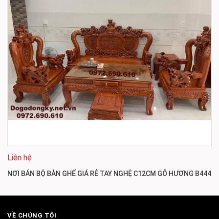
Liên hệ
NƠI BÁN BỘ BÀN GHẾ GIÁ RẺ TAY NGHỆ C12CM GỖ HƯƠNG B444
VỀ CHÚNG TÔI