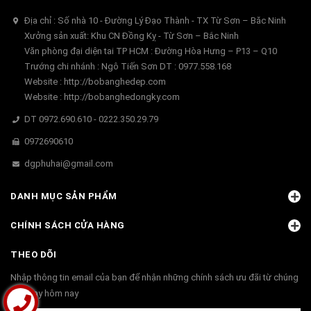
Địa chỉ : Số nhà 10 - Đường Lý Đạo Thành - TX Từ Sơn – Băc Ninh
Xưởng sản xuất: Khu CN Đồng Kỵ - Từ Sơn – Bắc Ninh
Văn phòng đại diện tai TP HCM : Đường Hòa Hưng – P13 – Q10
Trướng chi nhánh : Ngô Tiến Sơn DT : 0977.558.168
Website : http://bobanghedep.com
Website : http://bobanghedongky.com
DT 0972.690.610 - 0222.350.29.79
0972690610
dgphuhai@gmail.com
DANH MỤC SẢN PHẨM
CHÍNH SÁCH CỬA HÀNG
THEO DÕI
Nhập thông tin email của bạn để nhận những chính sách ưu đãi từ chúng
tôi ngay hôm nay