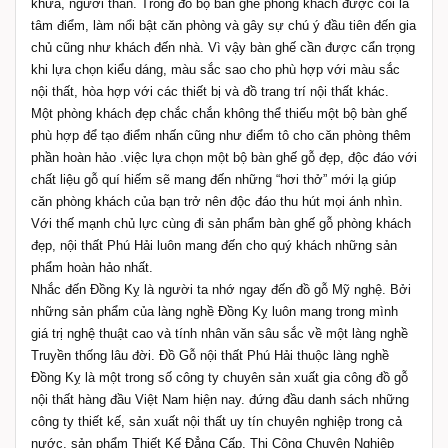
khứa, người thân. Trong đó bộ bàn ghế phòng khách được coi là
tâm điểm, làm nổi bật căn phòng và gây sự chú ý đầu tiên đến gia
chủ cũng như khách đến nhà. Vì vậy bàn ghế cần được cẩn trọng
khi lựa chọn kiểu dáng, màu sắc sao cho phù hợp với màu sắc
nội thất, hòa hợp với các thiết bị và đồ trang trí nội thất khác.
Một phòng khách đẹp chắc chắn không thể thiếu một bộ bàn ghế
phù hợp để tạo điểm nhấn cũng như điểm tô cho căn phòng thêm
phần hoàn hảo .việc lựa chọn một bộ bàn ghế gỗ đẹp, độc đáo với
chất liệu gỗ quí hiếm sẽ mang đến những “hơi thở” mới lạ giúp
căn phòng khách của bạn trở nên độc đáo thu hút mọi ánh nhìn.
Với thế mạnh chủ lực cùng đi sản phẩm bàn ghế gỗ phòng khách
đẹp, nội thất Phú Hải luôn mang đến cho quý khách những sản
phẩm hoàn hảo nhất.
Nhắc đến Đồng Kỵ là người ta nhớ ngay đến đồ gỗ Mỹ nghệ. Bởi
những sản phẩm của làng nghề Đồng Kỵ luôn mang trong mình
giá trị nghệ thuật cao và tính nhân văn sâu sắc về một làng nghề
Truyền thống lâu đời. Đồ Gỗ nội thất Phú Hải thuộc làng nghề
Đồng Kỵ là một trong số công ty chuyên sản xuất gia công đồ gỗ
nội thất hàng đầu Việt Nam hiện nay. đứng đầu danh sách những
công ty thiết kế, sản xuất nội thất uy tín chuyên nghiệp trong cả
nước, sản phẩm Thiết Kế Đẳng Cấp, Thi Công Chuyên Nghiệp