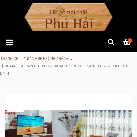
TRANG CHỦ
/
BÀN GHẾ PHÒNG KHÁCH
/
【 NGẮM 】BỘ BÀN GHẾ PHÒNG KHÁCH HIỆN ĐẠI – SANG TRỌNG - SIÊU ĐẸP
B414