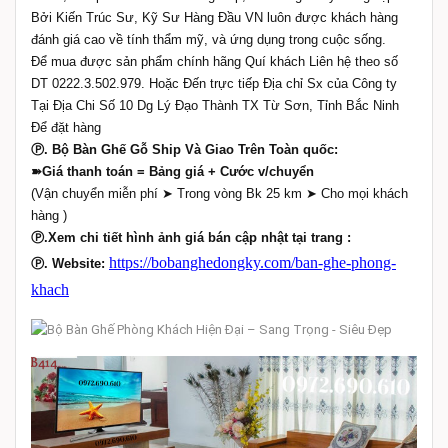
Bởi Kiến Trúc Sư, Kỹ Sư Hàng Đầu VN luôn được khách hàng
đánh giá cao về tính thẩm mỹ, và ứng dụng trong cuộc sống.
Để mua được sản phẩm chính hãng Quí khách Liên hệ theo số
DT 0222.3.502.979. Hoặc Đến trực tiếp Địa chỉ Sx của Công ty
Tại Địa Chi Số 10 Dg Lý Đạo Thành TX Từ Sơn, Tỉnh Bắc Ninh
Để đặt hàng
Ⓟ. Bộ Bàn Ghế Gỗ Ship Và Giao Trên Toàn quốc:
➽Giá thanh toán = Bảng giá + Cước v/chuyển
(Vận chuyển miễn phí ➤ Trong vòng Bk 25 km ➤ Cho mọi khách
hàng )
Ⓟ.Xem chi tiết hình ảnh giá bán cập nhật tại trang :
https://bobanghedongky.com/ban-ghe-phong-
Ⓟ
.
Website:
khach