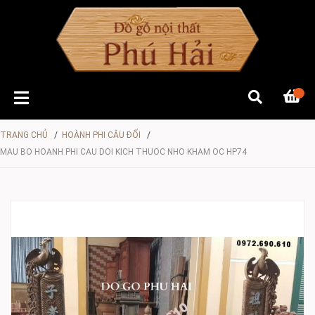
TRANG CHỦ
/
HOÀNH PHI CÂU ĐỐI
/
MAU BO HOANH PHI CAU DOI KICH THUOC NHO KHAM OC HP74