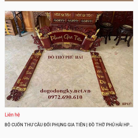
Liên hệ
BỘ CUỐN THƯ CÂU ĐỐI PHỤNG GIA TIÊN | ĐỒ THỜ PHÚ HẢI HP127