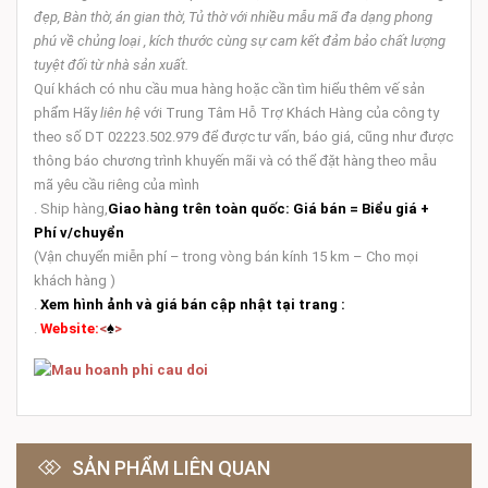
đẹp, Bàn thờ, án gian thờ, Tủ thờ với nhiều mẫu mã đa dạng phong
phú về chủng loại , kích thước cùng sự cam kết đảm bảo chất lượng
tuyệt đối từ
nhà
sản xuất.
Quí khách có nhu cầu mua hàng hoặc cần tìm hiểu thêm vế sản
phẩm Hãy
liên hệ
với Trung Tâm Hỗ Trợ Khách Hàng của công ty
theo số DT 02223.502.979 để được tư vấn, báo giá, cũng như được
thông báo chương trình khuyến mãi và có thể đặt hàng theo mẫu
mã yêu cầu riêng của mình
. Ship hàng,
Giao hàng trên toàn quốc:
Giá bán = Biểu giá +
Phí v/chuyển
(Vận chuyển miễn phí – trong vòng bán kính 15 km – Cho mọi
khách hàng )
.
Xem hình ảnh và giá bán cập nhật tại trang :
.
Website:
<
♠
>
SẢN PHẨM LIÊN QUAN