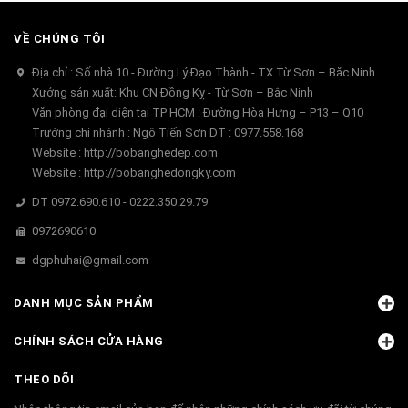
VỀ CHÚNG TÔI
Địa chỉ : Số nhà 10 - Đường Lý Đạo Thành - TX Từ Sơn – Băc Ninh
Xưởng sản xuất: Khu CN Đồng Kỵ - Từ Sơn – Bắc Ninh
Văn phòng đại diện tai TP HCM : Đường Hòa Hưng – P13 – Q10
Trướng chi nhánh : Ngô Tiến Sơn DT : 0977.558.168
Website : http://bobanghedep.com
Website : http://bobanghedongky.com
DT 0972.690.610 - 0222.350.29.79
0972690610
dgphuhai@gmail.com
DANH MỤC SẢN PHẨM
CHÍNH SÁCH CỬA HÀNG
THEO DÕI