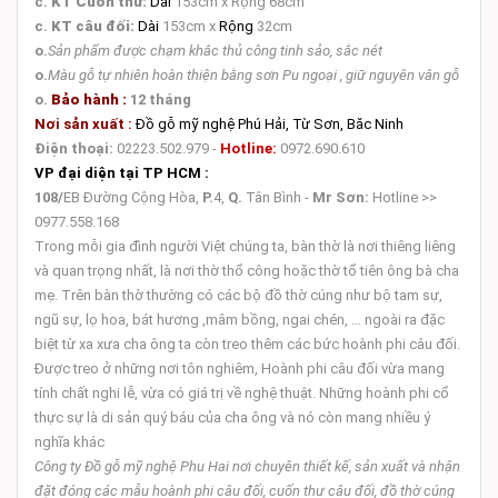
c.
KT Cuốn thư:
Dài
153cm x Rộng 68cm
c.
KT câu đối:
Dài
153cm x
Rộng
32cm
o.
Sản phẩm được chạm khắc thủ công tinh sảo, sắc nét
o.
Màu gỗ tự nhiên hoàn thiện bằng sơn Pu ngoại , giữ nguyên vân gỗ
o.
Bảo hành :
12 tháng
Nơi sản xuất :
Đồ gỗ mỹ nghệ Phú Hải, Từ Sơn, Băc Ninh
Điện thoại:
02223.502.979 -
Hotline:
0972.690.610
VP đại diện tại TP HCM :
108/
EB Đường Cộng Hòa,
P.
4,
Q.
Tân Bình -
Mr Sơn:
Hotline >>
0977.558.168
Trong mỗi gia đình người Việt chúng ta, bàn thờ là nơi thiêng liêng
và quan trọng nhất, là nơi thờ thổ công hoặc thờ tổ tiên ông bà cha
mẹ. Trên bàn thờ thường có các bộ đồ thờ cúng như bộ tam sự,
ngũ sự, lọ hoa, bát hương ,mâm bồng, ngai chén, … ngoài ra đặc
biệt từ xa xưa cha ông ta còn treo thêm các bức hoành phi câu đối.
Được treo ở những nơi tôn nghiêm, Hoành phi câu đối vừa mang
tính chất nghi lễ, vừa có giá trị về nghệ thuật. Những hoành phi cổ
thực sự là di sản quý báu của cha ông và nó còn mang nhiều ý
nghĩa khác
Công ty Đồ gỗ mỹ nghệ Phu Hai nơi chuyên thiết kế, sản xuất và nhận
đặt đóng các mẫu hoành phi câu đối, cuốn thư câu đối, đồ thờ cúng