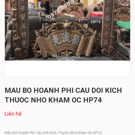
MAU BO HOANH PHI CAU DOI KICH
THUOC NHO KHAM OC HP74
Liên hệ
Mẫu Bộ Hoành Phi Câu Đối Kích Thước Nhỏ Khảm ốc HP74