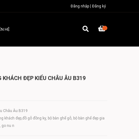
Đăng nhập
Đăng ký
ÊN HỆ
KHÁCH ĐẸP KIỂU CHÂU ÂU B319
̉u Châu Âu B319
g khách đẹp,đồ gỗ đồng kỵ, bộ bàn ghế gỗ, bộ bàn ghế đẹp gia
, go nu n