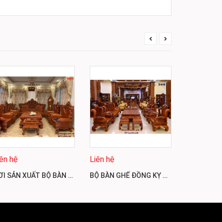
Liên hệ
iên hệ
Liên hệ
NƠI SẢN XUẤT BỘ BÀN GHẾ HOÀNG GIA GỖ GÕ ĐỎ UY TÍN NHẤT B432
BỘ BÀN GHẾ ĐỒNG KỴ KIỂU DÁNG ĐẸP & SANG TRỌNG B440