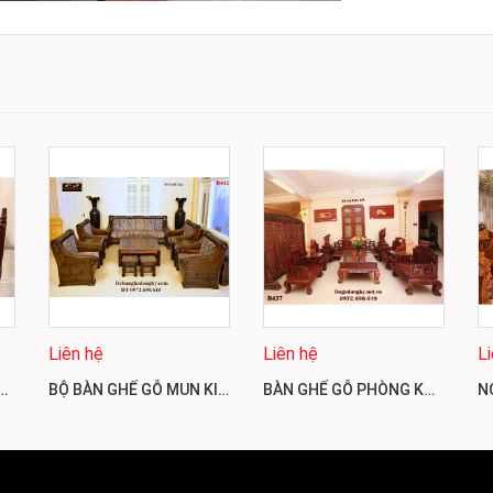
Liên hệ
Liên hệ
L
MẪU TÂN CỔ ĐIỂN CHO NHÀ BIỆT THỰ B441
BỘ BÀN GHẾ GỖ MUN KIỂU SOFA HIỆN ĐẠI CHO PHÒNG KHÁCH VIP B442
BÀN GHẾ GỖ PHÒNG KHÁCH ĐẸP KIỂU SƠN THỦY B437