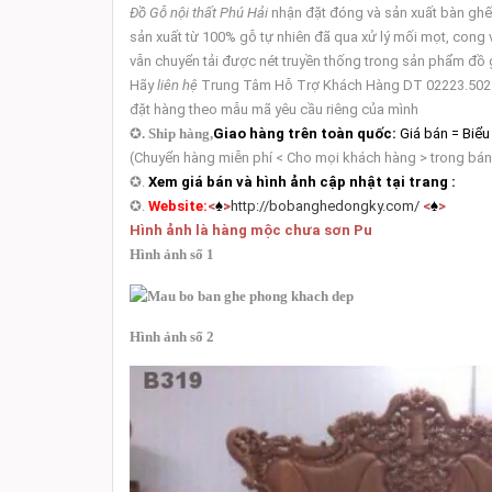
Đồ Gỗ nội thất Phú Hải
nhận đặt đóng và sản xuất bàn ghế
sản xuất từ 100% gỗ tự nhiên đã qua xử lý mối mọt, cong vênh.
vẫn chuyển tải được nét truyền thống trong sản phẩm đồ g
Hãy
liên hệ
Trung Tâm Hỗ Trợ Khách Hàng DT 02223.502.979 Kh
đặt hàng theo mẫu mã yêu cầu riêng của mình
✪
. Ship hàng,
Giao hàng trên toàn quốc:
Giá bán = Biểu
(Chuyển hàng miễn phí < Cho mọi khách hàng > trong bá
✪
.
Xem giá bán và hình ảnh cập nhật tại trang :
✪
.
Website:
<
♠
>
http://bobanghedongky.com/
<
♠
>
Hình ảnh là hàng mộc chưa sơn Pu
Hình ảnh số 1
Hình ảnh số 2