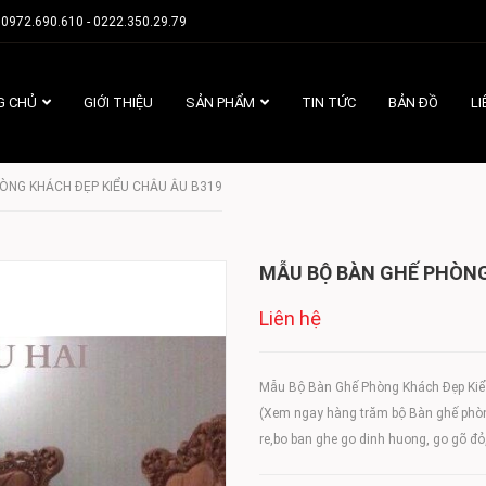
0972.690.610 - 0222.350.29.79
G CHỦ
GIỚI THIỆU
SẢN PHẨM
TIN TỨC
BẢN ĐỒ
LI
ÒNG KHÁCH ĐẸP KIỂU CHÂU ÂU B319
MẪU BỘ BÀN GHẾ PHÒNG 
Liên hệ
Mẫu Bộ Bàn Ghế Phòng Khách Đẹp Kiê
(Xem ngay hàng trăm bộ Bàn ghế phòn
re,bo ban ghe go dinh huong, go gõ đỏ