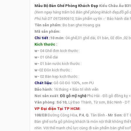
Mẫu Bộ Bàn Ghế Phòng Khách Đẹp
Kiểu Châu Âu B3
(Xem ngay hàng trăm
bộ
Bàn ghế phòng khách đẹp,đồ gỗ đồng 
Phú hải DT 0972690610,
Sản phẩm uy tín ✅ Bảo hành dài
Tên sản phẩm:
Bo ban ghe Hoang gia
Mã sản phẩm:
Chi tiết :
10 món:
04 ghế,01 ghế dài,
01 bàn, 02 đôn ,02 
Kích thước :
w-
04 Ghế đơn kich thước :
w-
01 Ghế dài
w-
01 bàn nước kich thước :
w-
02 Đôn kich thước :
w-
02 Bàn kẹp kich thước :
Chất liệu:
Gỗ Gõ Đỏ 100%, sơn PU
Bảo hành:
16 tháng + Bảo trì vĩnh viễn
Nơi sản xuất:
Đồ gỗ mỹ nghệ
Phú Hải - Đồ gỗ đồng kỵ 
Văn phòng:
Số 10,
Lý Đạo Thành, Từ sơn, Băc Ninh - DT
VP Đại diện Tại TP HCM:
108/EB
Đường Cộng Hòa,
P.4
,
Q.
Tân Bình -
Mr Sơn:
ĐT 
Bàn ghế sofa gỗ phòng khách là món nội thất không thể 
nhìn. Với thế mạnh chủ lực cùng đi sản phẩm bàn ghế sof