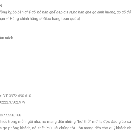
19
kỵ, bộ bàn ghế gỗ, bộ bàn ghế đẹp gia re,bo ban ghe go dinh huong, go gõ đỏ, go n
 hạn ✅ Hàng chính hãng ✅ Giao hàng toàn quốc)
bàn nách
<> DT 0972.690.610
 0222.3.502.979
0977.558.168
thiếu trong mỗi ngôi nhà, nó mang đến những “hơi thở” mới lạ độc đáo giúp c
a gỗ phòng khách, nội thất Phú Hải chúng tôi luôn mang đến cho quý khách 