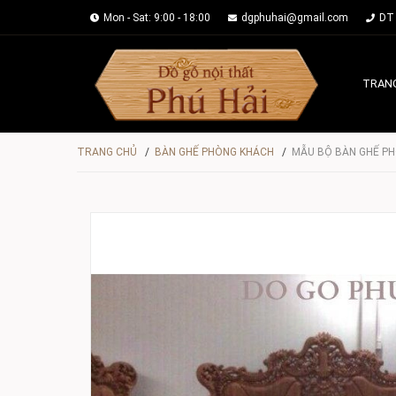
Mon - Sat: 9:00 - 18:00
dgphuhai@gmail.com
DT 
TRAN
TRANG CHỦ
/
BÀN GHẾ PHÒNG KHÁCH
/
MẪU BỘ BÀN GHẾ PH