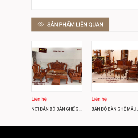
SẢN PHẨM LIÊN QUAN
Liên hệ
Liên hệ
NƠI BÁN BỘ BÀN GHẾ GIÁ RẺ TAY NGHỆ C12CM GỖ HƯƠNG B444
BÁN BỘ BÀN GHẾ 