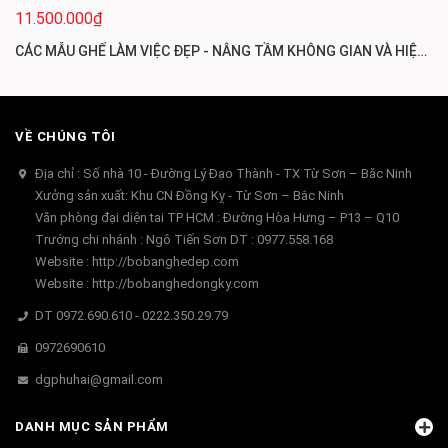
11.500.000₫
CÁC MẪU GHẾ LÀM VIỆC ĐẸP - NÂNG TẦM KHÔNG GIAN VÀ HIỆU SUẤT
VỀ CHÚNG TÔI
Địa chỉ : Số nhà 10 - Đường Lý Đạo Thành - TX Từ Sơn – Băc Ninh
Xưởng sản xuất: Khu CN Đồng Kỵ - Từ Sơn – Bắc Ninh
Văn phòng đại diện tai TP HCM : Đường Hòa Hưng – P13 – Q10
Trướng chi nhánh : Ngô Tiến Sơn DT : 0977.558.168
Website : http://bobanghedep.com
Website : http://bobanghedongky.com
DT 0972.690.610 - 0222.350.29.79
0972690610
dgphuhai@gmail.com
DANH MỤC SẢN PHẨM