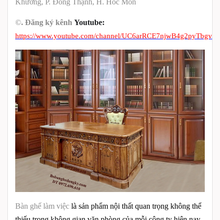
Khương,
P. Đông Thạnh
,
H.
Hóc Môn
©
.
Đăng ký kênh
Youtube:
https://www.youtube.com/channel/UC6arRCE7njwB4g2pyTbgvE
Bàn ghế làm việc
là sản phẩm nội thất quan trọng không thể
thiếu trong không gian văn phòng của mỗi công ty hiện nay.