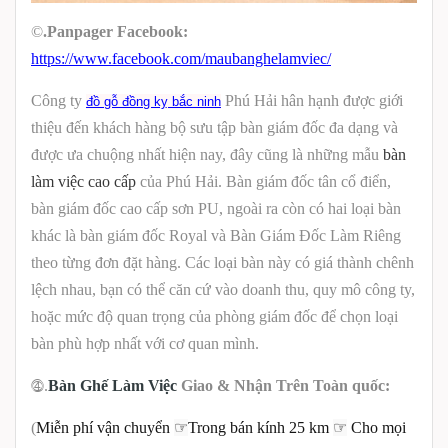
©
.Panpager Facebook:
https://www.facebook.com/maubanghelamviec/
Công ty
Phú Hải hân hạnh được giới
đồ gỗ đồng kỵ bắc ninh
thiệu đến khách hàng bộ sưu tập bàn giám đốc đa dạng và
được ưa chuộng nhất hiện nay, đây cũng là những mẫu
bàn
làm việc cao cấp
của Phú Hải. Bàn giám đốc tân cổ điển,
bàn giám đốc cao cấp sơn PU, ngoài ra còn có hai loại bàn
khác là bàn giám đốc Royal và Bàn Giám Đốc Làm Riêng
theo từng đơn đặt hàng. Các loại bàn này có giá thành chênh
lệch nhau, bạn có thể căn cứ vào doanh thu, quy mô công ty,
hoặc mức độ quan trọng của phòng giám đốc để chọn loại
bàn phù hợp nhất với cơ quan mình.
.
Bàn Ghế Làm Việc
Giao & Nhận Trên Toàn quốc:
⓸
☞
☞
(
Miễn phí vận chuyển
Trong bán kính 25 km
Cho mọi