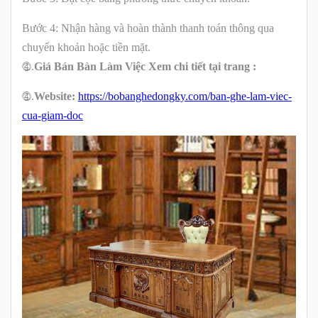
Bước 4: Nhận hàng và hoàn thành thanh toán thông qua
chuyển khoản hoặc tiền mặt.
.
Giá Bán
Bàn Làm Việc
Xem
chi tiết tại trang :
⓸
.
Website:
https://bobanghedongky.com/ban-ghe-lam-viec-
⓸
cua-giam-doc