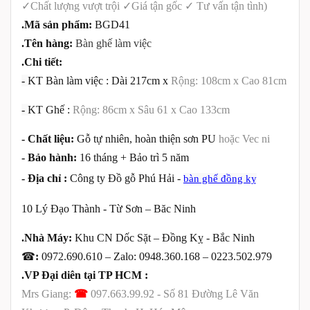
✓
Chất lượng vượt trội
✓
Giá tận gốc
✓
Tư vấn tận tình
)
.Mã sản phẩm:
BGD41
.Tên hàng:
Bàn ghế làm việc
.Chi tiết:
-
KT Bàn làm việc : Dài 217cm x
Rộng: 108cm x Cao 81cm
-
KT Ghế :
Rộng: 86cm x Sâu 61 x Cao 133cm
- Chất liệu:
Gỗ tự nhiên, hoàn thiện sơn PU
hoặc Vec ni
- Bảo hành:
16 tháng + Bảo trì 5 năm
- Địa chỉ :
Công ty Đồ gỗ Phú Hải -
bàn ghế đồng kỵ
10 Lý Đạo Thành - Từ Sơn – Băc Ninh
.Nhà Máy:
Khu CN Dốc Sặt – Đồng Kỵ - Bắc Ninh
☎
:
0972.690.610 – Zalo: 0948.360.168 – 0223.502.979
.VP Đại diên tại TP HCM :
Mrs Giang:
☎
097.663.99.92 -
Số 81
Đường Lê Văn