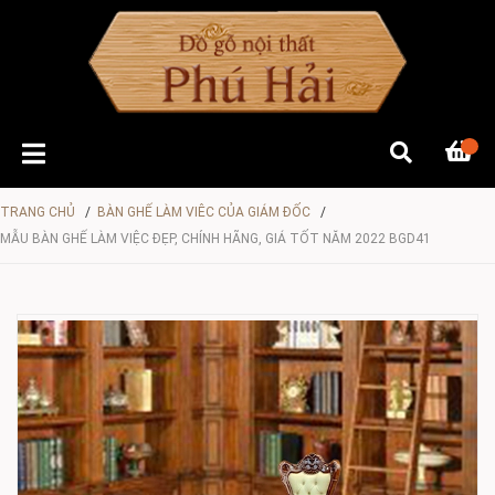
TRANG CHỦ
/
BÀN GHẾ LÀM VIÊC CỦA GIÁM ĐỐC
/
MẪU BÀN GHẾ LÀM VIỆC ĐẸP, CHÍNH HÃNG, GIÁ TỐT NĂM 2022 BGD41