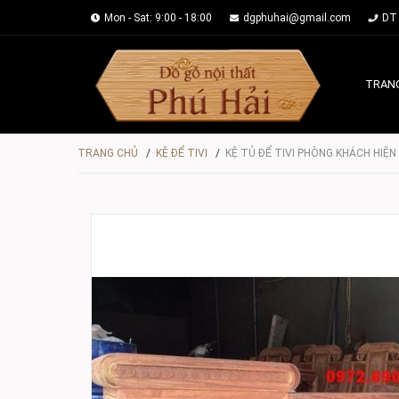
Mon - Sat: 9:00 - 18:00
dgphuhai@gmail.com
DT 
TRAN
TRANG CHỦ
/
KỆ ĐỂ TIVI
/
KỆ TỦ ĐỂ TIVI PHÒNG KHÁCH HIỆ