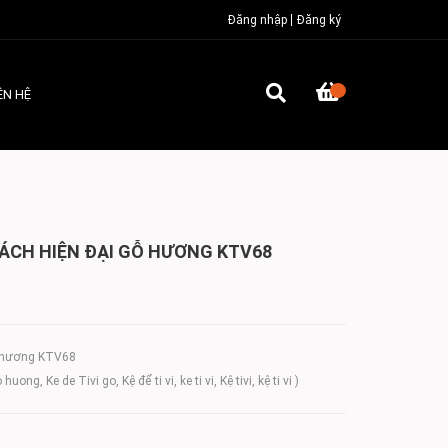
Đăng nhập
Đăng ký
ÊN HỆ
HÁCH HIỆN ĐẠI GỖ HƯƠNG KTV68
gỗ hương KTV68
ong, Ke de Tivi go, Kệ để ti vi, ke ti vi, Kệ tivi, kệ ti vi )