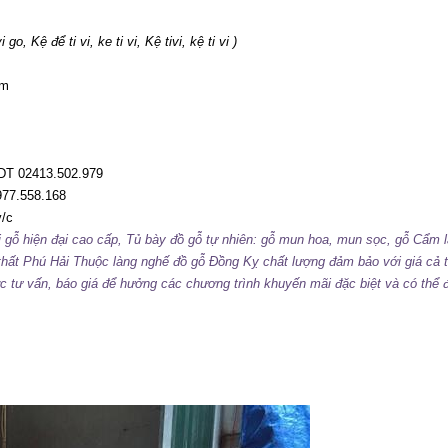
, Kệ để ti vi, ke ti vi, Kệ tivi, kệ ti vi )
mm
 DT 02413.502.979
77.558.168
v/c
i
gỗ hiện đại cao cấp,
Tủ bày đồ
gỗ tự nhiên
: gỗ mun hoa, mun sọc, gỗ Cẩm la
ội thất Phú Hải Thuộc làng nghế đồ gỗ Đồng Kỵ chất lượng đảm bảo với giá cả t
ược tư vấn, báo giá để hưởng các chương trình khuyến mãi đặc biệt và có th