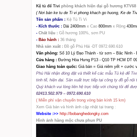
Kệ tủ để Tivi
phòng khách hiện đại gỗ hương KTV68
( Nơi bán ke tu de Ti vi phong khach go huong, Ke de Tivi go
Tên sản phẩm :
Kệ Tủ Ti Vi
- Kích thước :
Dài 2400mm
x Cao
800mm
x Rộng
430
-
Chất liệu :
Gỗ hương 100%, sơn PU
-
Bảo hành :
36 tháng
Nhà sản xuât :
Đồ gỗ Phú Hải -DT 0972.690.610
Văn phòng:
Số 10 Lý Đạo Thành - từ sơn – Băc Ninh -
Cửa hàng :
Đường Hòa Hưng P13 - Q10 TP HCM DT 09
Giao hàng toàn quốc:
Giá bán =
Giá niêm yết + cước 
Phú Hải nhận đóng đặt và thiết kế các mẫu
Tủ kệ để Tiv
tinh tế, hiện đại. Sản xuất trực tiếp tại công ty đồ gỗ n
Quý khách vui lòng liên hệ trực tiếp với chúng tôi để đ
02413.502.979 – 0972.690.610
( Miễn phí vận chuyển trong vòng bán kính 15 km)
Xem Giá bán và hình ảnh cập nhật tại trang :
Website :>>
http://bobanghedongky.com
Hình ảnh hàng mộc chưa phun PU