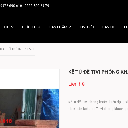
0972.690.610 - 0222.350.29.79
G CHỦ
GIỚI THIỆU
SẢN PHẨM
TIN TỨC
BẢN ĐỒ
LI
N ĐẠI GỖ HƯƠNG KTV68
KỆ TỦ ĐỂ TIVI PHÒNG K
Liên hệ
Kệ tủ để Tivi phòng khách hiện đại 
( Nơi bán ke tu de Ti vi phong khach go hu