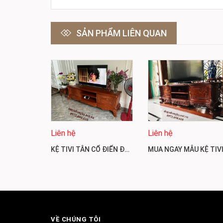
SẢN PHẨM LIÊN QUAN
Liên hệ
Liên hệ
KỆ TIVI TÂN CỔ ĐIỂN ĐẸP | NỘI THẤT PHÚ HẢI KTV205
VỀ CHÚNG TÔI