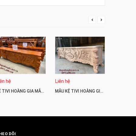
iên hệ
Liên hệ
Liên hệ
KỆ TIVI HOÀNG GIA MẪU ĐẸP & HIẾM | ĐỒ GỖ PHÚ HẢI KTV119
MẪU KỆ TIVI HOÀNG GIA LUOIS ĐẸP & HIẾM HIỆN NAY KTV118
HEO DÕI