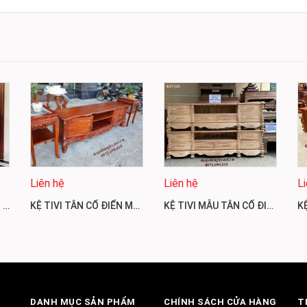
Liên hệ
Liên hệ
L
MUA NGAY MẪU KỆ TIVI ĐẸP | ĐỒ GỖ PHÚ HẢI KTV22
KỆ TIVI TÂN CỔ ĐIỂN MẪU ĐẸP CHO PHÒNG KHÁCH VIP KTV121
KỆ TIVI MẪU TÂN CỔ ĐIỂN ĐẸP CHÍNH HÃNG KTV120
DANH MỤC SẢN PHẨM
CHÍNH SÁCH CỬA HÀNG
T