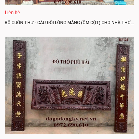
Liên hệ
BỘ CUỐN THƯ - CÂU ĐỐI LÒNG MÁNG (ÔM CỘT) CHO NHÀ THỜ HỌ HP112