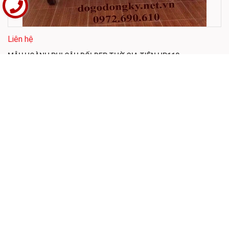
Liên hệ
MẪU HOÀNH PHI CÂU ĐỐI ĐẸP THỜ GIA TIÊN HP118