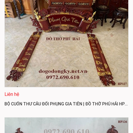
Liên hệ
BỘ CUỐN THƯ CÂU ĐỐI PHỤNG GIA TIÊN | ĐỒ THỜ PHÚ HẢI HP127