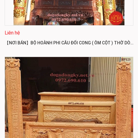
Liên hệ
【NƠI BÁN】BỘ HOÀNH PHI CÂU ĐỐI CONG ( ÔM CỘT ) THỜ DÒNG HỌ HP124