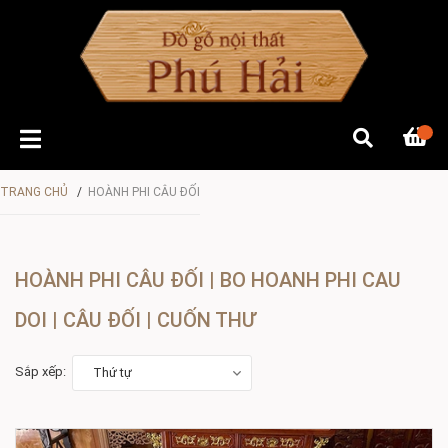
TRANG CHỦ
/
HOÀNH PHI CÂU ĐỐI
HOÀNH PHI CÂU ĐỐI | BO HOANH PHI CAU
DOI | CÂU ĐỐI | CUỐN THƯ
Sắp xếp:
Thứ tự