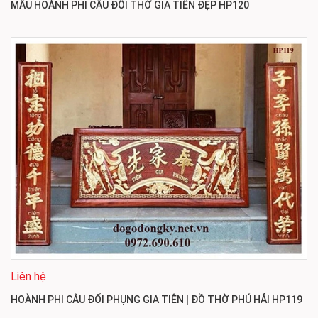
MẪU HOÀNH PHI CÂU ĐỐI THỜ GIA TIÊN ĐẸP HP120
Liên hệ
HOÀNH PHI CÂU ĐỐI PHỤNG GIA TIÊN | ĐỒ THỜ PHÚ HẢI HP119