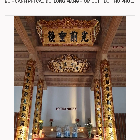
BỘ HOÀNH PHI CÂU ĐỐI LÒNG MÁNG – ÔM CỘT | ĐỒ THỜ PHÚ HẢI HP125