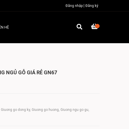
Đăng nhập
Đăng ký
ÊN HỆ
G NGỦ GỖ GIÁ RẺ GN67
, Giuong go dong ky, Giuong go huong, Giuong ngu go gu,