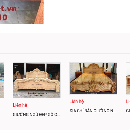
Liên hệ
L
Liên hệ
ĐỊA CHỈ BÁN GIƯỜNG NGỦ GỖ GÕ ĐỎ MẪU ĐẸP, GIÁ RẺ NHẤT GN220
GIƯỜNG NGỦ ĐẸP MẪU MỚI GIÁ RẺ DÀNH CHO MỌI NHÀ GN222
GIƯỜNG NGỦ ĐẸP GỖ GÕ ĐỎ PHONG CÁCH CHÂU ÂU GN221