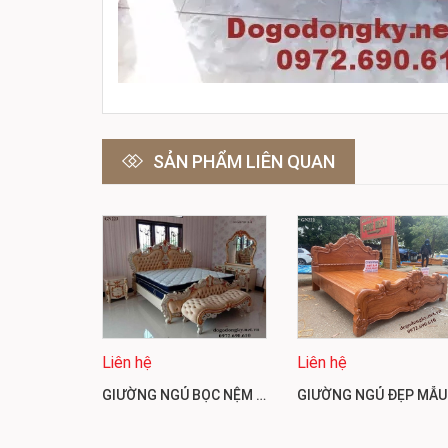
SẢN PHẨM LIÊN QUAN
Liên hệ
Liên hệ
GIƯỜNG NGỦ BỌC NỆM ( BỌC DA/ NỈ ) PHONG CÁCH THỜI THƯỢNG GN223