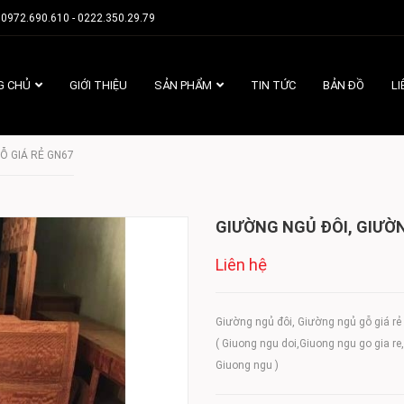
0972.690.610 - 0222.350.29.79
G CHỦ
GIỚI THIỆU
SẢN PHẨM
TIN TỨC
BẢN ĐỒ
LI
Ỗ GIÁ RẺ GN67
GIƯỜNG NGỦ ĐÔI, GIƯỜN
Liên hệ
Giường ngủ đôi, Giường ngủ gỗ giá rẻ
( Giuong ngu doi,Giuong ngu go gia re
Giuong ngu )