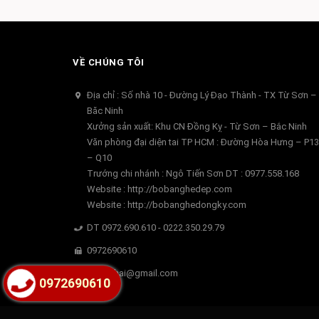
VỀ CHÚNG TÔI
Địa chỉ : Số nhà 10 - Đường Lý Đạo Thành - TX Từ Sơn –
Băc Ninh
Xưởng sản xuất: Khu CN Đồng Kỵ - Từ Sơn – Bắc Ninh
Văn phòng đại diện tai TP HCM : Đường Hòa Hưng – P13
– Q10
Trướng chi nhánh : Ngô Tiến Sơn DT : 0977.558.168
Website : http://bobanghedep.com
Website : http://bobanghedongky.com
DT 0972.690.610 - 0222.350.29.79
0972690610
dgphuhai@gmail.com
0972690610