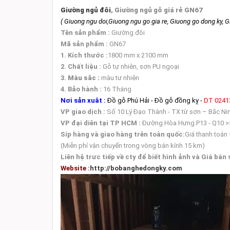
Giường ngủ đôi
, Giường ngủ gỗ giá rẻ GN67
( Giuong ngu doi,Giuong ngu go gia re, Giuong go dong ky, 
Tên sản phẩm :
Giường đôi
Mã sản phẩm :
GN67
1. Kích thước :
1800 mm x 2100 mm
2. Chất liệu :
Gỗ tự nhiên, sơn PU ngoại
3.
Màu săc :
màu tư nhiên
4. Bảo hành :
16 Tháng
Nơi sản xuât :
Đồ gỗ Phú Hải - Đồ gỗ đồng kỵ -
DT 0241
VP giao dịch :
Số 10 Lý Đạo Thành - TX từ sơn – Băc Ni
VP đại diên tại TP HCM :
Đường Hòa Hưng P13 - Q10 >
Síp hàng và giao hàng trên toàn quốc:
Giá thanh toán
(Miễn phí vận chuyển trong vòng bán kính 15 km)
Liên hệ trưc tiếp về cty để biết hình ảnh và Giá bán 
Website :
http://bobanghedongky.com