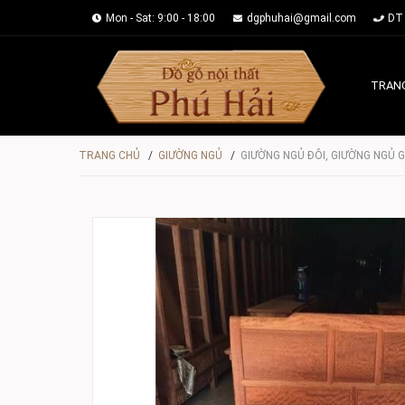
Mon - Sat: 9:00 - 18:00
dgphuhai@gmail.com
DT 
TRAN
TRANG CHỦ
/
GIƯỜNG NGỦ
/
GIƯỜNG NGỦ ĐÔI, GIƯỜNG NGỦ G