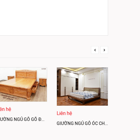
iên hệ
Liên hệ
GIƯỜNG NGỦ GỖ GÕ ĐỎ GIÁ RẺ, MẪU ĐẸP GN219
Liên hệ
GIƯỜNG NGỦ GỖ ÓC CHÓ SANG TRỌNG, HIỆN ĐẠI PHONG CÁCH MỚI GN218