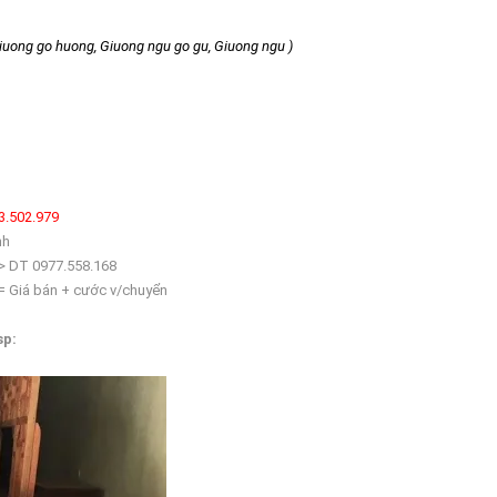
Giuong go huong, Giuong ngu go gu, Giuong ngu )
3.502.979
nh
> DT 0977.558.168
 = Giá bán + cước v/chuyển
sp: