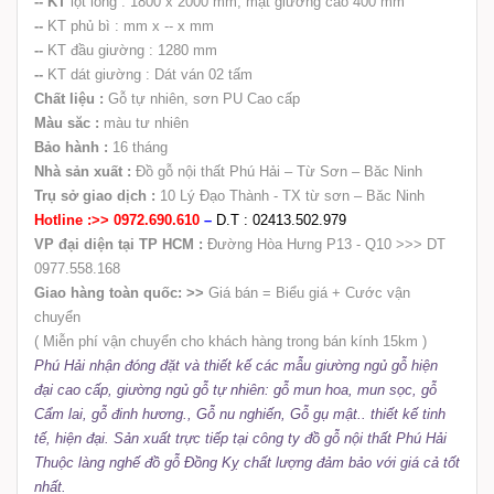
--
KT
lọt lòng : 1800 x 2000 mm, mặt giường cao 400 mm
--
KT phủ bì : mm x -- x mm
--
KT đầu giường : 1280 mm
--
KT dát giường : Dát ván 02 tấm
Chất liệu :
Gỗ tự nhiên, sơn PU Cao cấp
Màu săc :
màu tư nhiên
Bảo hành :
16 tháng
Nhà sản xuất :
Đồ gỗ nội thất Phú Hải – Từ Sơn – Băc Ninh
Trụ sở giao dịch :
10 Lý Đạo Thành - TX từ sơn – Băc Ninh
Hotline :>> 0972.690.610
–
D.T : 02413.502.979
VP đại diện tại TP HCM :
Đường Hòa Hưng P13 - Q10 >>> DT
0977.558.168
Giao hàng toàn quốc: >>
Giá bán = Biểu giá + Cước vận
chuyển
( Miễn phí vận chuyển cho khách hàng trong bán kính 15km )
Phú Hải nhận đóng đặt và thiết kế các mẫu
giường ngủ
gỗ hiện
đại cao cấp,
giường ngủ
gỗ tự nhiên
: gỗ mun hoa, mun sọc, gỗ
Cẩm lai, gỗ đinh hương., Gỗ nu nghiến, Gỗ gụ mật.. thiết kế tinh
tế, hiện đại. Sản xuất trực tiếp tại công ty đồ gỗ nội thất Phú Hải
Thuộc làng nghế đồ gỗ Đồng Kỵ chất lượng đảm bảo với giá cả tốt
nhất.