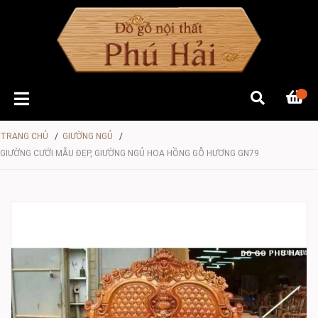
TRANG CHỦ
/
GIƯỜNG NGỦ
/
GIƯỜNG CƯỚI MẪU ĐẸP, GIƯỜNG NGỦ HOA HỒNG GỖ HƯƠNG GN79