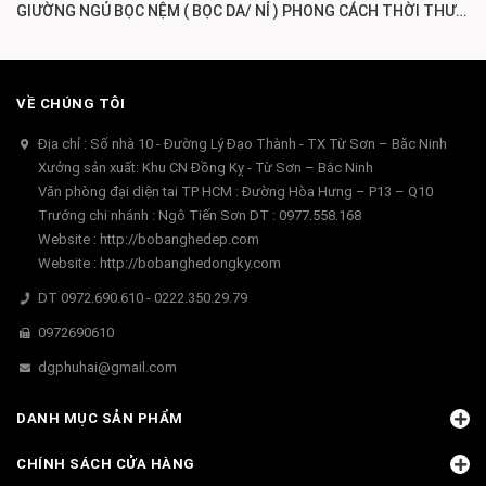
GIƯỜNG NGỦ BỌC NỆM ( BỌC DA/ NỈ ) PHONG CÁCH THỜI THƯỢNG GN223
VỀ CHÚNG TÔI
Địa chỉ : Số nhà 10 - Đường Lý Đạo Thành - TX Từ Sơn – Băc Ninh
Xưởng sản xuất: Khu CN Đồng Kỵ - Từ Sơn – Bắc Ninh
Văn phòng đại diện tai TP HCM : Đường Hòa Hưng – P13 – Q10
Trướng chi nhánh : Ngô Tiến Sơn DT : 0977.558.168
Website : http://bobanghedep.com
Website : http://bobanghedongky.com
DT 0972.690.610 - 0222.350.29.79
0972690610
dgphuhai@gmail.com
DANH MỤC SẢN PHẨM
CHÍNH SÁCH CỬA HÀNG