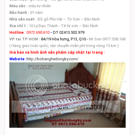
Màu săc :
màu tư nhiên
Bảo hành :
01 năm
Nhà sản xuất :
Đồ gỗ Phú Hải – Từ Sơn – Băc Ninh
Địa chỉ 1 :
10 Lý Đạo Thành - TX từ sơn – Băc Ninh
Hotline :
0972.690.610
-
DT 02413.502.979
VP tai TP HCM :
84/19 Hòa hưng, P13, Q10 -
Mr Sơn 0977.558.168
( Hàng giao toàn quốc, vận chuyển miễn phí trong vòng 15 km )
Giá bán và hình ảnh sản phẩm cập nhật tại trang :
Website :
http://bobanghedongky.com/