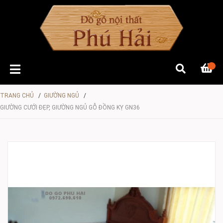
TRANG CHỦ
/
GIƯỜNG NGỦ
/
GIƯỜNG CƯỚI ĐẸP, GIƯỜNG NGỦ GỖ ĐỒNG KỴ GN36