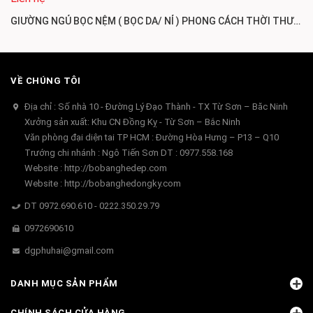
GIƯỜNG NGỦ BỌC NỆM ( BỌC DA/ NỈ ) PHONG CÁCH THỜI THƯỢNG GN223
VỀ CHÚNG TÔI
Địa chỉ : Số nhà 10 - Đường Lý Đạo Thành - TX Từ Sơn – Băc Ninh
Xưởng sản xuất: Khu CN Đồng Kỵ - Từ Sơn – Bắc Ninh
Văn phòng đại diện tai TP HCM : Đường Hòa Hưng – P13 – Q10
Trướng chi nhánh : Ngô Tiến Sơn DT : 0977.558.168
Website : http://bobanghedep.com
Website : http://bobanghedongky.com
DT 0972.690.610 - 0222.350.29.79
0972690610
dgphuhai@gmail.com
DANH MỤC SẢN PHẨM
CHÍNH SÁCH CỬA HÀNG