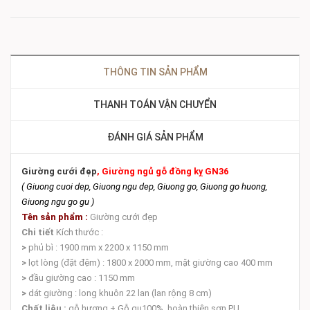
THÔNG TIN SẢN PHẨM
THANH TOÁN VẬN CHUYỂN
ĐÁNH GIÁ SẢN PHẨM
Giường cưới đẹp
, Giường ngủ gỗ đồng kỵ GN36
( Giuong cuoi dep, Giuong ngu dep, Giuong go, Giuong go huong,
Giuong ngu go gu )
Tên sản phẩm :
Giường cưới đẹp
Chi tiết
Kích thước :
>
phủ bì : 1900 mm x 2200 x 1150 mm
>
lọt lòng (đặt đệm) : 1800 x 2000 mm, mặt giường cao 400 mm
>
đầu giường cao : 1150 mm
>
dát giường : long khuôn 22 lan (lan rộng 8 cm)
Chất liệu :
gỗ hương + Gỗ gụ100%, hoàn thiện sơn PU