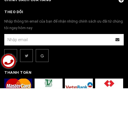
THEO DÕI
Nhập thông tin email của bạn để nhận những chính sách ưu đãi từ chúng
tôi ngay hôm nay
THANH TOÁN
© Bản quyền thuộc về
Bộ Bàn Ghế Đồng Kỵ | Đồ Gỗ Đồng Kỵ Phú Hải
Cung cấp bởi
Sapo