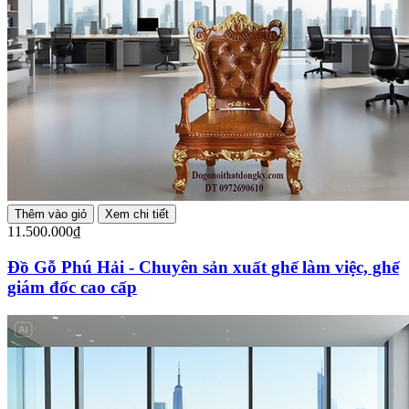
Thêm vào giỏ
Xem chi tiết
11.500.000₫
Đồ Gỗ Phú Hải - Chuyên sản xuất ghế làm việc, ghế
giám đốc cao cấp