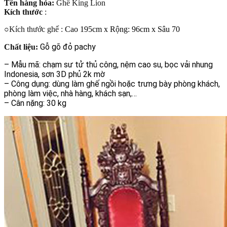
Tên hàng hóa:
Ghế King Lion
Kích thước
:
○
Kích thước ghế :
Cao 195cm x Rộng: 96cm x Sâu 70
Gỗ gõ đỏ pachy
Chất liệu:
– Mẫu mã:
chạm sư tử thủ công, nệm cao su, bọc vải nhung
Indonesia, sơn 3D phủ 2k mờ
– Công dụng: dùng làm ghế ngồi hoặc trưng bày phòng khách,
phòng làm việc, nhà hàng, khách sạn,…
– Cân nặng: 30 kg