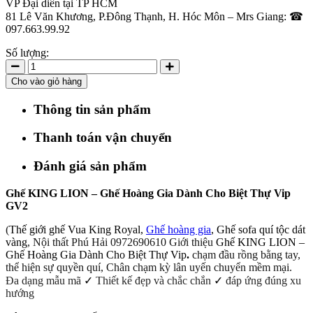
VP Đại diên tại TP HCM
81 Lê Văn Khương, P.Đông Thạnh, H. Hóc Môn – Mrs Giang: ☎
097.663.99.92
Số lượng:
Cho vào giỏ hàng
Thông tin sản phẩm
Thanh toán vận chuyển
Đánh giá sản phẩm
Ghế KING LION – Ghế Hoàng Gia Dành Cho Biệt Thự Vip
GV2
(
Thế giới ghế Vua King Royal,
Ghế hoàng gia
, Ghế sofa quí tộc dát
vàng
, Nội thất Phú Hải 0972690610 Giới thiệu
Ghế KING LION –
Ghế Hoàng Gia Dành Cho Biệt Thự Vip
.
chạm đầu rồng bằng tay,
thể hiện sự quyền quí, Chân chạm kỳ lân uyến chuyển mềm mại.
Đa dạng mẫu mã
✓
Thiết kế đẹp và chắc chắn
✓
đáp ứng đúng xu
hướng