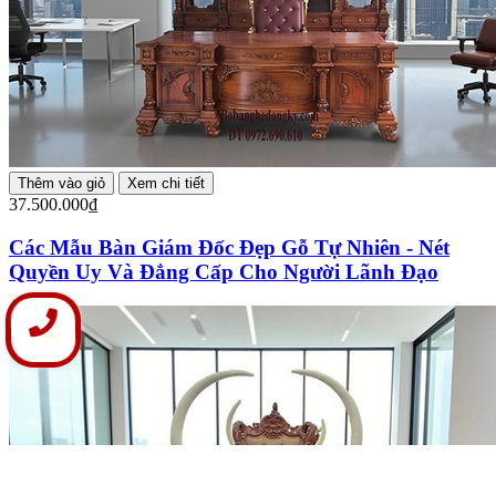
Thêm vào giỏ
Xem chi tiết
37.500.000₫
Các Mẫu Bàn Giám Đốc Đẹp Gỗ Tự Nhiên - Nét
Quyền Uy Và Đẳng Cấp Cho Người Lãnh Đạo