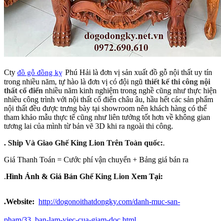
Cty
Phú Hải là đơn vị sản xuất đồ gỗ nội thất uy tín
đồ gỗ đồng kỵ
trong nhiều năm, tự hào là đơn vị có đội ngũ
thiết kế thi công nội
thất cổ điển
nhiều năm kinh nghiệm trong nghề cũng như thực hiện
nhiều công trình với nội thất cổ điển châu âu, hầu hết các sản phẩm
nội thất đều được trưng bày tại showroom nên khách hàng có thể
tham khảo mẫu thực tế cũng như liên tưởng tốt hơn về không gian
tương lai của mình từ bản vẽ 3D khi ra ngoài thi công.
. Ship Và Giao
Ghế King Lion
Trên Toàn quốc:
.
Giá Thanh Toán = Cước phí vận chuyển + Bảng giá bán ra
.
Hình Ảnh & Giá Bán
Ghế King Lion
Xem
Tại:
.
Website:
http://dogonoithatdongky.com/danh-muc-san-
pham/33_ban-lam-viec-cua-giam-doc.html