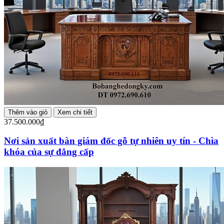
Thêm vào giỏ
Xem chi tiết
37.500.000₫
Nơi sản xuất bàn giám đốc gỗ tự nhiên uy tín - Chìa
khóa của sự đẳng cấp