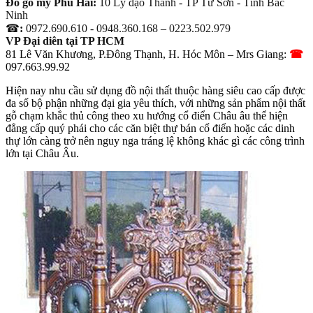
Đồ gỗ mỹ Phú Hải:
10 Lý đạo Thành - TP Từ Sơn - Tỉnh Bắc
Ninh
☎
:
0972.690.610 - 0948.360.168 – 0223.502.979
VP Đại diên tại TP HCM
81
Lê Văn Khương,
P.Đông Thạnh
,
H.
Hóc Môn –
Mrs Giang:
☎
097.663.99.92
Hiện nay nhu cầu sử dụng đồ nội thất thuộc hàng siêu cao cấp được
đa số bộ phận những đại gia yêu thích, với những sản phẩm nội thất
gỗ chạm khắc thủ công theo xu hướng cổ điển Châu âu thể hiện
đẳng cấp quý phái cho các căn biệt thự bán cổ điển hoặc các dinh
thự lớn càng trở nên nguy nga tráng lệ không khác gì các công trình
lớn tại Châu Âu.