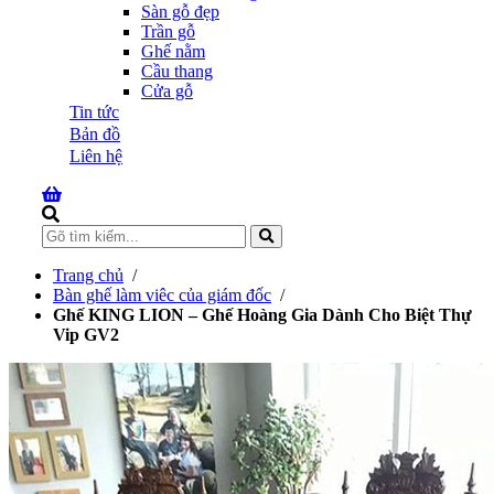
Sàn gỗ đẹp
Trần gỗ
Ghế nằm
Cầu thang
Cửa gỗ
Tin tức
Bản đồ
Liên hệ
Trang chủ
/
Bàn ghế làm viêc của giám đốc
/
Ghế KING LION – Ghế Hoàng Gia Dành Cho Biệt Thự
Vip GV2