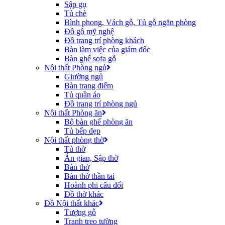
Sập gụ
Tủ chè
Bình phong, Vách gỗ, Tủ gỗ ngăn phòng
Đồ gỗ mỹ nghệ
Đồ trang trí phòng khách
Bàn làm việc của giám đốc
Bàn ghế sofa gỗ
Nội thất Phòng ngủ
Giường ngủ
Bàn trang điểm
Tủ quần áo
Đồ trang trí phòng ngủ
Nội thất Phòng ăn
Bộ bàn ghế phòng ăn
Tủ bếp đẹp
Nội thất phòng thờ
Tủ thờ
Án gian, Sập thờ
Bàn thờ
Bàn thờ thần tai
Hoành phi câu đối
Đồ thờ khác
Đồ Nội thất khác
Tượng gỗ
Tranh treo tường