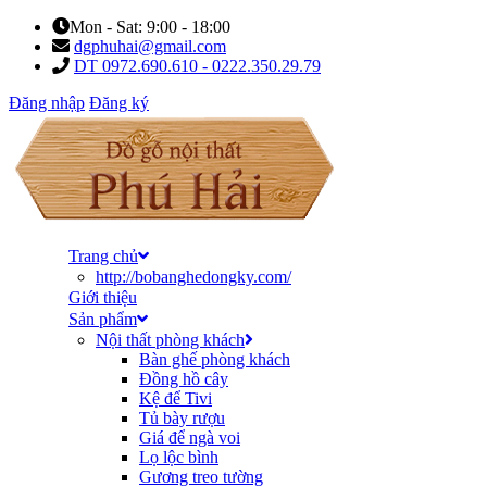
Mon - Sat: 9:00 - 18:00
dgphuhai@gmail.com
DT 0972.690.610 - 0222.350.29.79
Đăng nhập
Đăng ký
Trang chủ
http://bobanghedongky.com/
Giới thiệu
Sản phẩm
Nội thất phòng khách
Bàn ghế phòng khách
Đồng hồ cây
Kệ để Tivi
Tủ bày rượu
Giá để ngà voi
Lọ lộc bình
Gương treo tường