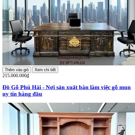
Thêm vào giỏ
Xem chi tiết
215.000.000₫
Đồ Gỗ Phú Hải - Nơi sản xuất bàn làm việc gỗ mun
uy tín hàng đầu