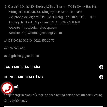
Địa chỉ : Số nhà 10 - Đường Lý Đạo Thành - TX Từ Sơn – Băc Ninh
Xưởng sản xuất: Khu CN Đồng Kỵ - Từ Sơn – Bắc Ninh
Văn phòng đại diện tai TP HCM : Đường Hòa Hưng – P13 – Q10
Trướng chi nhánh : Ngô Tiến Sơn DT : 0977.558.168
Website : http://bobanghedep.com
Website : http://bobanghedongky.com
DT 0972.690.610 - 0222.350.29.79
0972690610
dgphuhai@gmail.com
DANH MỤC SẢN PHẨM
CHÍNH SÁCH CỬA HÀNG
THEO DÕI
Nhập thông tin email của bạn để nhận những chính sách ưu đãi từ chúng
tôi ngay hôm nay