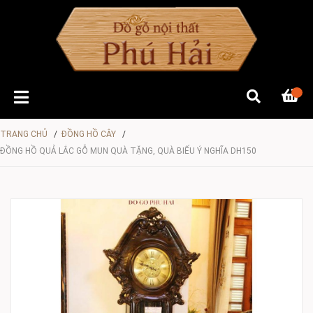
TRANG CHỦ
/
ĐỒNG HỒ CÂY
/
ĐỒNG HỒ QUẢ LẮC GỖ MUN QUÀ TẶNG, QUÀ BIẾU Ý NGHĨA DH150