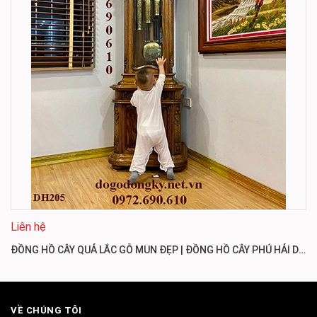
Liên hệ
ĐỒNG HỒ CÂY QUẢ LẮC GỖ MUN ĐẸP | ĐỒNG HỒ CÂY PHÚ HẢI DH205
VỀ CHÚNG TÔI