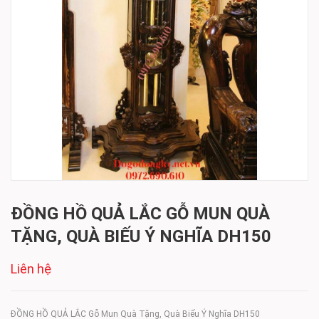
ĐỒNG HỒ QUẢ LẮC GỖ MUN QUÀ
TẶNG, QUÀ BIẾU Ý NGHĨA DH150
Liên hệ
ĐỒNG HỒ QUẢ LẮC Gỗ Mun Quà Tặng, Quà Biếu Ý Nghĩa DH150