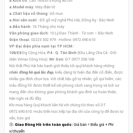
a.Kích cỡ:
Cao 185cm x Rộng 80 cm
a.Model máy:
Máy điện tử
a.Chất liệu vỏ thùng:
Gỗ mun
a.Nơi sản xuất :
Đồ gỗ mỹ nghệ Phú Hải, Đồng Kỵ - Bắc Ninh
a.Bảo hành:
16 Tháng cho máy
Văn phòng giao dịch:
10 Lý Đạo Thành - Từ sơn – Băc Ninh
Điện thoại:
02223.502.979 - Hotline: 0972.690.610
VP Đại diện phía nam tại TP HCM :
108/E8
Đg Cộng Hòa.
P.4
-
Q. Tân Bình
(Khu Lăng Cha Cả - Đối
diện Vimax Cộng Hòa).
Mr Sơn:
ĐT 0977.558.168
Nội thất Phú Hải hân hạnh giới thiệu tới quý khách hàng những
chiếc
đồng hồ quả lắc đẹp
, kiểu dáng từ hiện đại đến cổ điển, được
nhiều gia đình chọn lựa. Với chất liệu gỗ tự nhiên, gỗ quí hiếm, các
mẫu đồng hồ được thiết kế với phong cách sang trọng và lịch sự
mang đến cho không gian phòng khách gia đình sự hoàn thiện,
tiện nghi và đủ đầy
Khi mua hàng Quý khách liên hệ với chúng tôi theo số DT
0972.690.610. Hoặc Đến trực tiếp tại địa chỉ của công ty để được tư
vấn, báo giá
ⓐ
.
Giao Đồng Hồ trên toàn quốc:
Giá bán = Biểu giá + Phí
v/chuyển