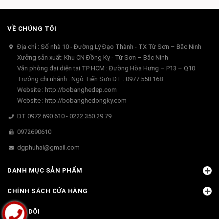
VỀ CHÚNG TÔI
Địa chỉ : Số nhà 10 - Đường Lý Đạo Thành - TX Từ Sơn – Băc Ninh
Xưởng sản xuất: Khu CN Đồng Kỵ - Từ Sơn – Bắc Ninh
Văn phòng đại diện tai TP HCM : Đường Hòa Hưng – P13 – Q10
Trướng chi nhánh : Ngô Tiến Sơn DT : 0977.558.168
Website : http://bobanghedep.com
Website : http://bobanghedongky.com
DT 0972.690.610 - 0222.350.29.79
0972690610
dgphuhai@gmail.com
DANH MỤC SẢN PHẨM
CHÍNH SÁCH CỬA HÀNG
THEO DÕI