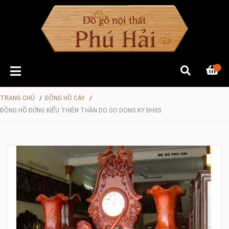
TRANG CHỦ
/
ĐỒNG HỒ CÂY
/
ĐỒNG HỒ ĐỨNG KIỂU THIÊN THẦN DO GO DONG KY ĐH05