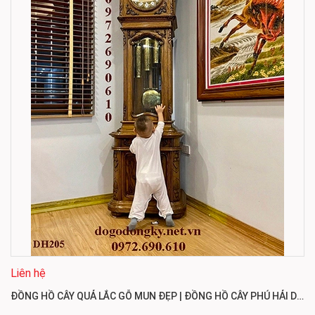
Liên hệ
ĐỒNG HỒ CÂY QUẢ LẮC GỖ MUN ĐẸP | ĐỒNG HỒ CÂY PHÚ HẢI DH205