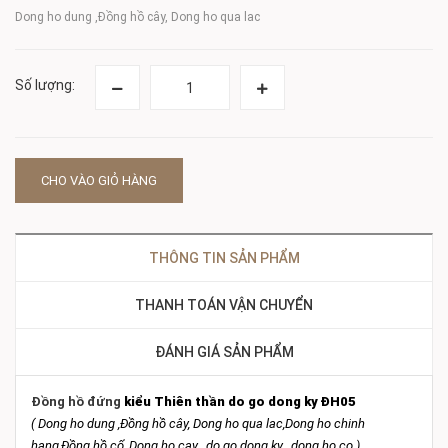
Dong ho dung ,Đồng hồ cây, Dong ho qua lac
Số lượng:
CHO VÀO GIỎ HÀNG
THÔNG TIN SẢN PHẨM
THANH TOÁN VẬN CHUYỂN
ĐÁNH GIÁ SẢN PHẨM
Đồng hồ đứng
kiểu Thiên thần do go dong ky ĐH05
( Dong ho dung ,Đồng hồ cây, Dong ho qua lac,Dong ho chinh
hang,Đồng hồ cổ, Dong ho cay , do go dong ky , dong ho co )