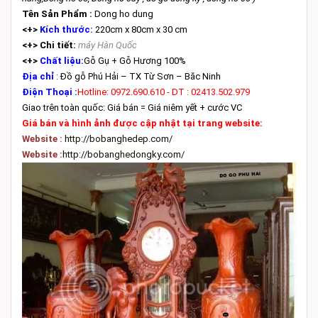
Tên Sản Phẩm :
Dong ho dung
<+>
Kích thước:
220cm x 80cm x 30 cm
<+> Chi tiết:
máy Hàn Quốc
<+>
Chất liệu:
Gỗ Gụ + Gỗ Hương 100%
Địa chỉ
:
Đồ gỗ Phú Hải – TX Từ Sơn – Băc Ninh
Điện Thoại :
Hotline: 0972.690.610 - DT : 02413.502.979
Giao trên toàn quốc: Giá bán = Giá niêm yết + cước VC
Giá bán và hình ảnh được cập nhật tại trang website:
Website :
http://bobanghedep.com/
Website :
http://bobanghedongky.com/