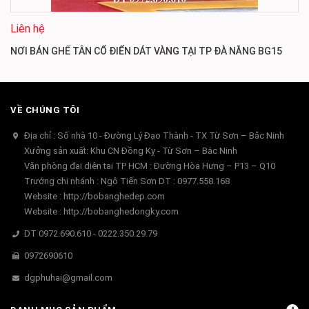
Liên hệ
NƠI BÁN GHẾ TÂN CỔ ĐIỂN DÁT VÀNG TẠI TP ĐÀ NẴNG BG15
VỀ CHÚNG TÔI
Địa chỉ : Số nhà 10 - Đường Lý Đạo Thành - TX Từ Sơn – Băc Ninh
Xưởng sản xuất: Khu CN Đồng Kỵ - Từ Sơn – Bắc Ninh
Văn phòng đại diện tai TP HCM : Đường Hòa Hưng – P13 – Q10
Trướng chi nhánh : Ngô Tiến Sơn DT : 0977.558.168
Website : http://bobanghedep.com
Website : http://bobanghedongky.com
DT 0972.690.610 - 0222.350.29.79
0972690610
dgphuhai@gmail.com