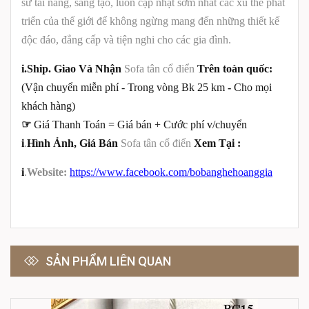
sư tài năng, sáng tạo, luôn cập nhật sớm nhất các xu thế phát
triển của thế giới để không ngừng mang đến những thiết kế
độc đáo, đẳng cấp và tiện nghi cho các gia đình.
i.Ship. Giao Và Nhận
Sofa tân cổ điển
Trên toàn quốc:
(Vận chuyển miễn phí - Trong vòng Bk 25 km
-
Cho mọi
khách hàng)
☞
Giá Thanh Toán = Giá bán + Cước phí v/chuyển
i
.
Hình Ảnh, Giá Bán
Sofa tân cổ điển
Xem Tại :
i
.
Website:
https://www.facebook.com/bobanghehoanggia
SẢN PHẨM LIÊN QUAN