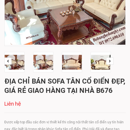
ĐỊA CHỈ BÁN SOFA TÂN CỔ ĐIỂN ĐẸP,
GIÁ RẺ GIAO HÀNG TẠI NHÀ B676
Liên hệ
Được xếp top đầu các đơn vị thiết kế thi công nội thất tân cổ điển uy tín hiện
nay, đặc biết là trong phân khúc Sofa tân cổ điển, Phú Hải đã và đang tạo