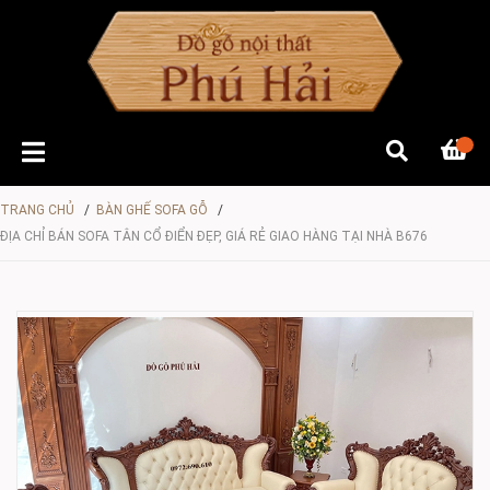
TRANG CHỦ
/
BÀN GHẾ SOFA GỖ
/
ĐỊA CHỈ BÁN SOFA TÂN CỔ ĐIỂN ĐẸP, GIÁ RẺ GIAO HÀNG TẠI NHÀ B676