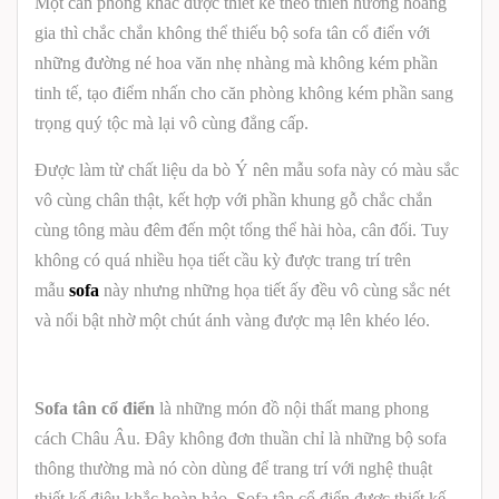
Một căn phòng khác được thiết kế theo thiên hướng hoàng
gia thì chắc chắn không thể thiếu bộ sofa tân cổ điển với
những đường né hoa văn nhẹ nhàng mà không kém phần
tinh tế, tạo điểm nhấn cho căn phòng không kém phần sang
trọng quý tộc mà lại vô cùng đẳng cấp.
Được làm từ chất liệu da bò Ý nên mẫu sofa này có màu sắc
vô cùng chân thật, kết hợp với phần khung gỗ chắc chắn
cùng tông màu đêm đến một tổng thể hài hòa, cân đối. Tuy
không có quá nhiều họa tiết cầu kỳ được trang trí trên
mẫu
sofa
này nhưng những họa tiết ấy đều vô cùng sắc nét
và nổi bật nhờ một chút ánh vàng được mạ lên khéo léo.
Sofa tân cổ điển
là những món đồ nội thất mang phong
cách Châu Âu. Đây không đơn thuần chỉ là những bộ sofa
thông thường mà nó còn dùng để trang trí với nghệ thuật
thiết kế điêu khắc hoàn hảo. Sofa tân cổ điển được thiết kế