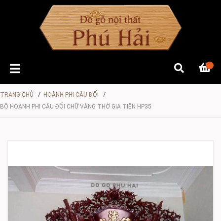
TRANG CHỦ
/
HOÀNH PHI CÂU ĐỐI
/
BỘ HOÀNH PHI CÂU ĐỐI CHỮ VÀNG THỜ GIA TIÊN HP35