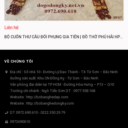
Liên hệ
BỘ CUỐN THƯ CÂU ĐỐI PHỤNG GIA TIÊN | ĐỒ THỜ PHÚ HẢI HP127
VỀ CHÚNG TÔI
Địa chỉ : Số nhà 10 - Đường Lý Đạo Thành - TX Từ Sơn – Băc Ninh
Xưởng sản xuất: Khu CN Đồng Kỵ - Từ Sơn – Bắc Ninh
Văn phòng đại diện tai TP HCM : Đường Hòa Hưng – P13 – Q10
Trướng chi nhánh : Ngô Tiến Sơn DT : 0977.558.168
Website : http://bobanghedep.com
Website : http://bobanghedongky.com
DT 0972.690.610 - 0222.350.29.79
0972690610