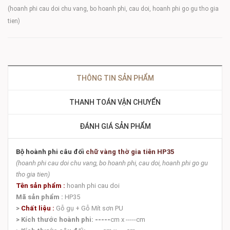
(hoanh phi cau doi chu vang, bo hoanh phi, cau doi, hoanh phi go gu tho gia
tien)
THÔNG TIN SẢN PHẨM
THANH TOÁN VẬN CHUYỂN
ĐÁNH GIÁ SẢN PHẨM
Bộ hoành phi câu đối
chữ vàng thờ gia tiên HP35
(hoanh phi cau doi chu vang, bo hoanh phi, cau doi, hoanh phi go gu
tho gia tien)
Tên sản phẩm :
hoanh phi cau doi
Mã sản phẩm :
HP35
>
Chất liệu :
Gỗ gụ + Gỗ Mít sơn PU
> Kích thước hoành phi:
-----
cm x -----cm