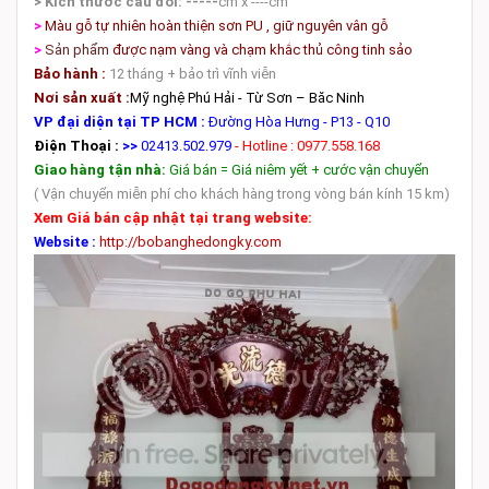
> Kích thước câu đối:
-----
cm
x ----cm
>
Màu gỗ tự nhiên hoàn thiện sơn PU , giữ nguyên vân gỗ
>
Sản phẩm
được nạm vàng và chạm khắc thủ công tinh sảo
Bảo hành :
12 tháng + bảo trì vĩnh viễn
Nơi sản xuất :
Mỹ nghệ Phú Hải - Từ Sơn – Băc Ninh
VP đại diện tại TP HCM :
Đường Hòa Hưng - P13 - Q10
Điện Thoại :
>>
02413.502.979
- Hotline : 0977.558.168
Giao hàng tận nhà:
Giá bán = Giá niêm yết + cước vận chuyển
( Vận chuyển miễn phí cho khách hàng trong vòng bán kính 15 km)
Xem Giá bán cập nhật tại trang website:
Website :
http://bobanghedongky.com