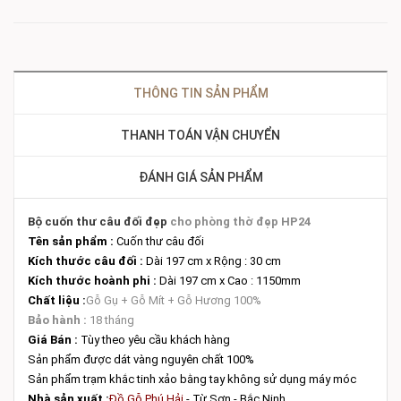
THÔNG TIN SẢN PHẨM
THANH TOÁN VẬN CHUYỂN
ĐÁNH GIÁ SẢN PHẨM
Bộ cuốn thư câu đối đẹp
cho phòng thờ đẹp HP24
Tên sản phẩm :
Cuốn thư câu đối
Kích thước câu đối :
Dài 197 cm x Rộng : 30 cm
Kích thước hoành phi :
Dài 197 cm x Cao : 1150mm
Chất liệu :
Gỗ Gụ + Gỗ Mít + Gỗ Hương 100%
Bảo hành :
18 tháng
Giá Bán :
Tùy theo yêu cầu khách hàng
Sản phẩm được dát vàng nguyên chất 100%
Sản phẩm trạm khắc tinh xảo bằng tay không sử dụng máy móc
Nhà sản xuất :
Đồ Gỗ Phú Hải
- Từ Sơn - Bắc Ninh