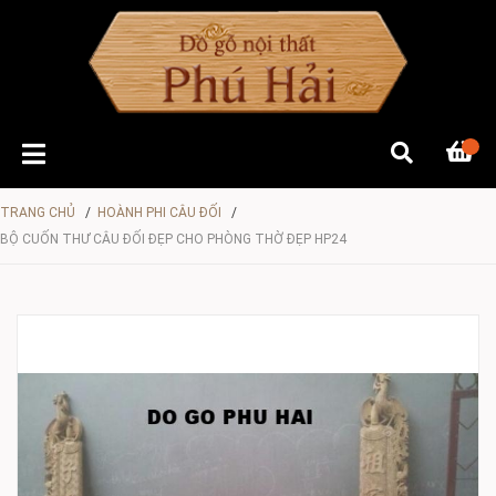
TRANG CHỦ
/
HOÀNH PHI CÂU ĐỐI
/
BỘ CUỐN THƯ CÂU ĐỐI ĐẸP CHO PHÒNG THỜ ĐẸP HP24