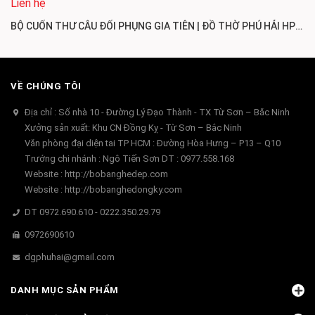
Liên hệ
BỘ CUỐN THƯ CÂU ĐỐI PHỤNG GIA TIÊN | ĐỒ THỜ PHÚ HẢI HP127
VỀ CHÚNG TÔI
Địa chỉ : Số nhà 10 - Đường Lý Đạo Thành - TX Từ Sơn – Băc Ninh
Xưởng sản xuất: Khu CN Đồng Kỵ - Từ Sơn – Bắc Ninh
Văn phòng đại diện tai TP HCM : Đường Hòa Hưng – P13 – Q10
Trướng chi nhánh : Ngô Tiến Sơn DT : 0977.558.168
Website : http://bobanghedep.com
Website : http://bobanghedongky.com
DT 0972.690.610 - 0222.350.29.79
0972690610
dgphuhai@gmail.com
DANH MỤC SẢN PHẨM