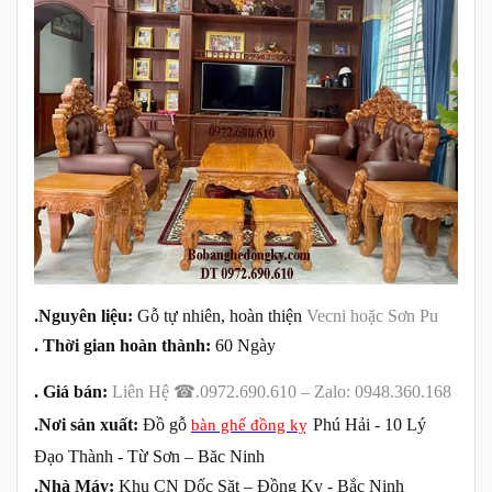
.Nguyên liệu:
Gỗ tự nhiên, hoàn thiện
Vecni hoặc Sơn Pu
.
Thời gian hoàn thành:
60 Ngày
.
Giá bán:
Liên Hệ
☎
.
0972.690.610 – Zalo: 0948.360.168
.Nơi sản xuất:
Đồ gỗ
Phú Hải - 10 Lý
bàn ghế đồng kỵ
Đạo Thành - Từ Sơn – Băc Ninh
.Nhà Máy:
Khu CN Dốc Sặt – Đồng Kỵ - Bắc Ninh