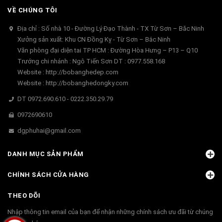
VỀ CHÚNG TÔI
Địa chỉ : Số nhà 10 - Đường Lý Đạo Thành - TX Từ Sơn – Băc Ninh
Xưởng sản xuất: Khu CN Đồng Kỵ - Từ Sơn – Bắc Ninh
Văn phòng đại diện tai TP HCM : Đường Hòa Hưng – P13 – Q10
Trướng chi nhánh : Ngô Tiến Sơn DT : 0977.558.168
Website : http://bobanghedep.com
Website : http://bobanghedongky.com
DT 0972.690.610 - 0222.350.29.79
0972690610
dgphuhai@gmail.com
DANH MỤC SẢN PHẨM
CHÍNH SÁCH CỬA HÀNG
THEO DÕI
Nhập thông tin email của bạn để nhận những chính sách ưu đãi từ chúng