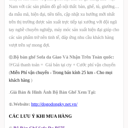
Nam với các sản phẩm đồ gỗ nội thất: bàn, ghế, tủ, giường…
đa mẫu mã, hiện đại, tiên tiến, cập nhật xu hướng mới nhất
trên thị trường được sản xuất trực tiếp tại xưởng với đội ngũ
tay nghề chuyên nghiệp, máy móc sản xuất hiện đại giúp cho
các sản phẩm trở nên tinh tế, đáp ứng nhu cầu khách hàng
vượt trên sự mong đợi.
Bộ bàn ghế Sofa da
Giao Và Nhận Trên Toàn quốc:
ⓒ.
☞
Giá thanh toán
= Giá bán tại cty + Cước phí vận chuyển
(
Miễn Phí vận chuyển
-
Trong bán kính 25 km
-
Cho mọi
khách hàng
)
.
Giá Bán & Hình Ảnh Bộ Bàn Ghế
Xem
Tại:
①
.Website:
http://dogodongky.net.vn/
CÁC LƯU Ý KHI MUA HÀNG