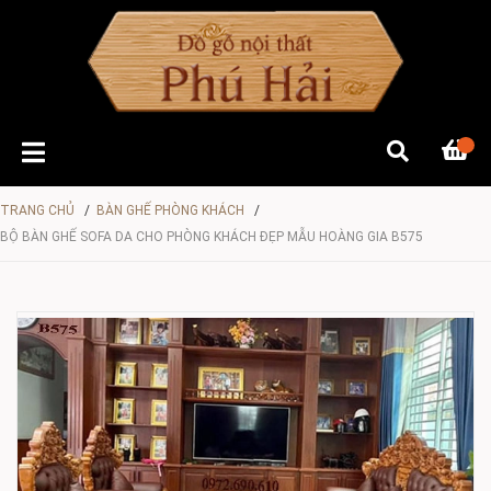
TRANG CHỦ
/
BÀN GHẾ PHÒNG KHÁCH
/
BỘ BÀN GHẾ SOFA DA CHO PHÒNG KHÁCH ĐẸP MẪU HOÀNG GIA B575