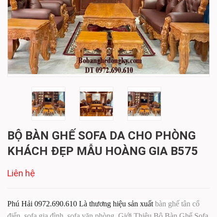
BỘ BÀN GHẾ SOFA DA CHO PHÒNG
KHÁCH ĐẸP MẪU HOÀNG GIA B575
Liên hệ
Phú Hải 0972.690.610 Là thương hiệu sản xuất
bàn ghế tân cổ
điển, sofa gia đình, sofa văn phòng
.
Giới Thiệu Bộ Bàn Ghế Sofa