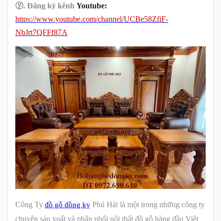
ⓨ
.
Đăng ký kênh
Youtube:
https://www.youtube.com/channel/UCBe58ZfiF-
NbJrt7QFFf87A
Công Ty
Phú Hải là một trong những công ty
đồ gỗ đồng kỵ
chuyên sản xuất và phân phối nội thất đồ gỗ hàng đầu Việt