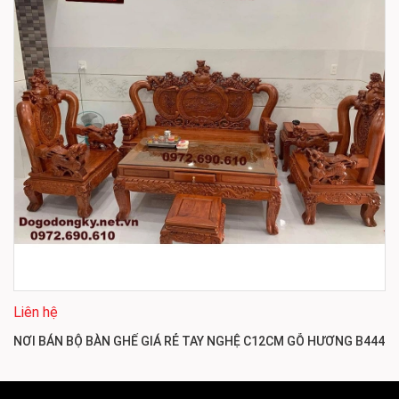
Liên hệ
NƠI BÁN BỘ BÀN GHẾ GIÁ RẺ TAY NGHỆ C12CM GỖ HƯƠNG B444