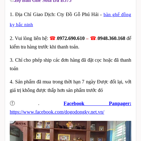
©
.
Bộ Bàn Ghế Sofa Da B575
1. Địa Chỉ Giao Dịch:
Cty Đồ Gỗ Phú Hải -
bàn ghế đồng
kỵ bắc ninh
2. Vui lòng liên hệ:
☎.
0972.690.610
–
☎.
0
948.360.168
để
kiểm tra hàng trước khi thanh toán.
3. Chỉ cho phép ship các đơn hàng đã đặt cọc hoặc đã thanh
toán
4. Sản phẩm đã mua trong thời hạn 7 ngày Được đổi lại, với
giá trị không được thấp hơn sản phẩm
trước
đó
ⓕ
.
Facebook Panpager:
https://www.facebook.com/dogodongky.net.vn/