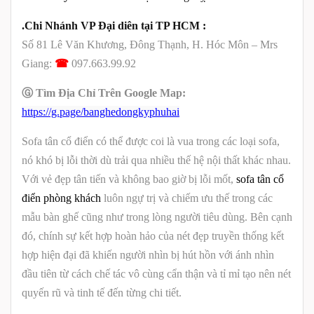
.Chi Nhánh VP Đại diên tại TP HCM :
Số 81
Lê Văn Khương,
Đông Thạnh
,
H.
Hóc Môn –
Mrs
Giang:
☎
097.663.99.92
Ⓖ
Tìm Địa Chỉ Trên Google Map:
https://g.page/banghedongkyphuhai
Sofa tân cổ điển có thể được coi là vua trong các loại sofa,
nó khó bị lỗi thời dù trải qua nhiều thế hệ nội thất khác nhau.
Với vẻ đẹp tân tiến và không bao giờ bị lỗi mốt,
sofa tân cổ
điển phòng khách
luôn ngự trị và chiếm ưu thế trong các
mẫu bàn ghế cũng như trong lòng người tiêu dùng. Bên cạnh
đó, chính sự kết hợp hoàn hảo của nét đẹp truyền thống kết
hợp hiện đại đã khiến người nhìn bị hút hồn với ánh nhìn
đầu tiên từ cách chế tác vô cùng cẩn thận và tỉ mỉ tạo nên nét
quyến rũ và tinh tế đến từng chi tiết.