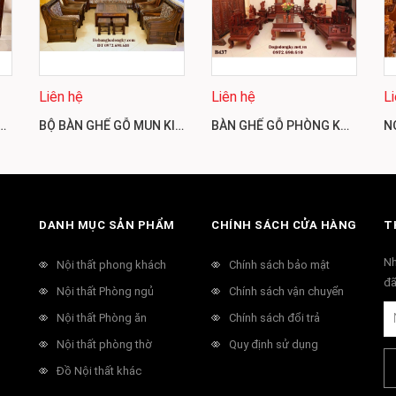
Liên hệ
Liên hệ
L
MẪU TÂN CỔ ĐIỂN CHO NHÀ BIỆT THỰ B441
BỘ BÀN GHẾ GỖ MUN KIỂU SOFA HIỆN ĐẠI CHO PHÒNG KHÁCH VIP B442
BÀN GHẾ GỖ PHÒNG KHÁCH ĐẸP KIỂU SƠN THỦY B437
DANH MỤC SẢN PHẨM
CHÍNH SÁCH CỬA HÀNG
T
Nh
Nội thất phong khách
Chính sách bảo mật
đã
Nội thất Phòng ngủ
Chính sách vận chuyển
Nội thất Phòng ăn
Chính sách đổi trả
Nội thất phòng thờ
Quy định sử dụng
Đồ Nội thất khác