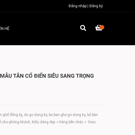
Đăng nhập
Đăng ký
ÊN HỆ
 MẪU TÂN CỔ ĐIỂN SIÊU SANG TRỌNG
ghế đồng kỵ, do go dong ky, bo ban ghe go dong ky, bộ bàn
gỗ cho phòng khách, Kiểu dáng đẹp ✓Hàng bền chắc ✓ Giao