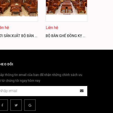
Liên hệ
iên hệ
Liên hệ
NƠI SẢN XUẤT BỘ BÀN GHẾ HOÀNG GIA GỖ GÕ ĐỎ UY TÍN NHẤT B432
BỘ BÀN GHẾ ĐỒNG KỴ KIỂU DÁNG ĐẸP & SANG TRỌNG B440
HEO DÕI
ập thông tin email của bạn để nhận những chính sách ưu
i từ chúng tôi ngay hôm nay