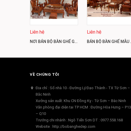
Liên hệ
Liên hệ
NƠI BÁN BỘ BÀN GHẾ GIÁ RẺ TAY NGHỆ C12CM GỖ HƯƠNG B444
BÁN BỘ BÀN GHẾ 
VỀ CHÚNG TÔI
Địa chỉ : Số nhà 10 - Đường Lý Đạo Thành - TX Từ Sơn –
Băc Ninh
Xưởng sản xuất: Khu CN Đồng Kỵ - Từ Sơn – Bắc Ninh
Văn phòng đại diện tai TP HCM : Đường Hòa Hưng – P13
– Q10
Trướng chi nhánh : Ngô Tiến Sơn DT : 0977.558.168
Website : http://bobanghedep.com