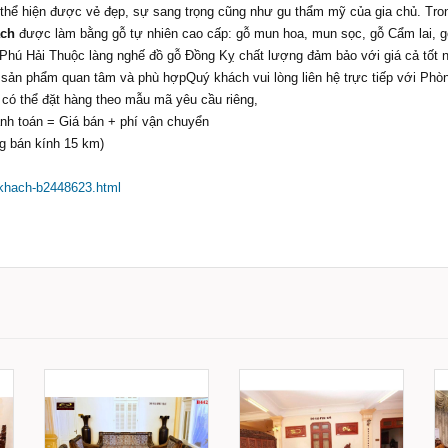
thể hiện được vẻ đẹp, sự sang trọng cũng như gu thẩm mỹ của gia chủ. Tro
ách
được làm bằng gỗ tự nhiên cao cấp: gỗ mun hoa, mun sọc, gỗ Cẩm lai, gỗ 
thất Phú Hải Thuộc làng nghế đồ gỗ Đồng Kỵ chất lượng đảm bảo với giá cả tốt
 sản phẩm quan tâm và phù hợpQuý khách vui lòng liên hệ trực tiếp với Phò
 có thể đặt hàng theo mẫu mã yêu cầu riêng,
anh toán = Giá bán + phí vận chuyển
g bán kính 15 km)
khach-b2448623.html