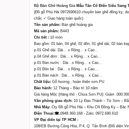
Bộ Bàn Ghế Hoàng Gia
Mẫu Tân Cổ Điển Siêu Sang 
(Đồ gỗ Phú Hải 0972690610 chuyên bàn ghế đồng kỵ, do 
chắc ✓ Giao hàng toàn quốc)
Tên sản phẩm:
Bàn ghế hoàng gia
Mã sản phẩm:
B443
Chi tiết :
10 món
Bao gồm: 01 bàn, 04 ghế, 02 đôn, 01 ghế dài, 02 bàn kẹ
p.01 Ghế dài: Dài… x Rộng… x Cao…
p.04 Ghế đơn : Dài… x Rộng… x Cao…
p.01 Bàn nước : Dài…x Rộng… x Cao…
p.01 Đôn bé : Dài… x Rộng… x Cao…
p.01 Bàn nách : Dài… x Rộng… x Cao…
Chất liệu:
Gỗ hương , hoàn thiện sơn PU
Bảo hành:
12 Tháng – Bảo trì 10 năm
Giá hàng Mộc (Hàng thô - Chưa Sơn PU): Giảm .000.0
Văn phòng giao dịch:
10 Lý Đạo Thành – Từ Sơn – Bắ
Nhà Máy:
Cty Đồ gỗ Phú Hải – Khu CN Đồng Kỵ – Băc 
Điện Thoại:☎.
0948.360.168 - Zalo: 0972.690.610
VP Đại diên tại TP HCM :
108/EB Đường Cộng Hòa, P.4, Q. Tân Bình (Đối diện V