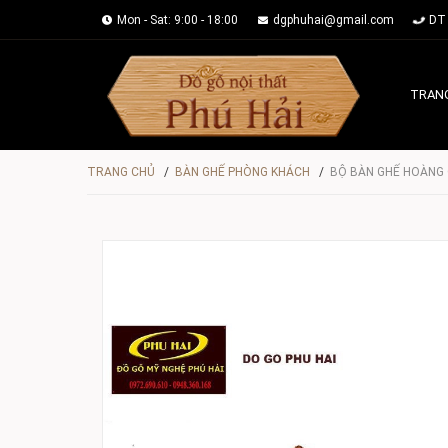
Mon - Sat: 9:00 - 18:00
dgphuhai@gmail.com
DT 
TRAN
TRANG CHỦ
/
BÀN GHẾ PHÒNG KHÁCH
/
BỘ BÀN GHẾ HOÀNG 