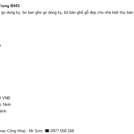
Trọng B443
go dong ky, bo ban ghe go dong ky, bộ bàn ghế gỗ đẹp cho nhà biệt thự.bà
p
00 VNĐ
c Ninh
Ninh
imax Cộng Hòa) - Mr Sơn:
☎.
0977.558.168