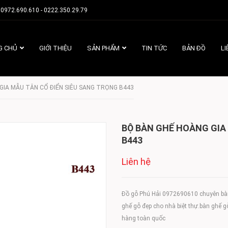
0972.690.610 - 0222.350.29.79
G CHỦ
GIỚI THIỆU
SẢN PHẨM
TIN TỨC
BẢN ĐỒ
LI
GIA MẪU TÂN CỔ ĐIỂN SIÊU SANG TRỌNG B443
BỘ BÀN GHẾ HOÀNG GIA
B443
Liên hệ
Đồ gỗ Phú Hải 0972690610 chuyên bàn 
ghế gỗ đẹp cho nhà biệt thự.bàn ghế 
hàng toàn quốc