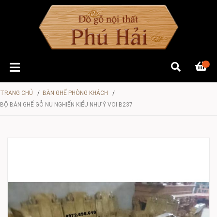
TRANG CHỦ
/
BÀN GHẾ PHÒNG KHÁCH
/
BỘ BÀN GHẾ GỖ NU NGHIẾN KIỂU NHƯ Ý VOI B237