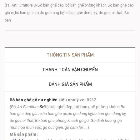
(PH Art Furniture SxBộ bàn ghế đẹp, bộ bàn ghế phòng khách,Bo ban ghe dep
gia re,bo ban ghe go,do go dong ky,bo ban ghe dong ky, do go noi that, Bo
ban
THÔNG TIN SẢN PHẨM
THANH TOÁN VẬN CHUYỂN
ĐÁNH GIÁ SẢN PHẨM
Bộ bàn ghế gỗ nu nghiến
kiểu như ý voi B237
(
PH Art Furniture
Sx
Bộ bàn ghế đẹp, bộ bàn ghế phòng khách,
Bo
ban ghe dep gia re,bo ban ghe go,do go dong ky,bo ban ghe dong ky,
do go noi that, Bo ban ghe phong khach go gu. Go dinh huong, go
mun hoa mun soc, go nu ngien, go cam lai…..
)
Mã sản phẩm :