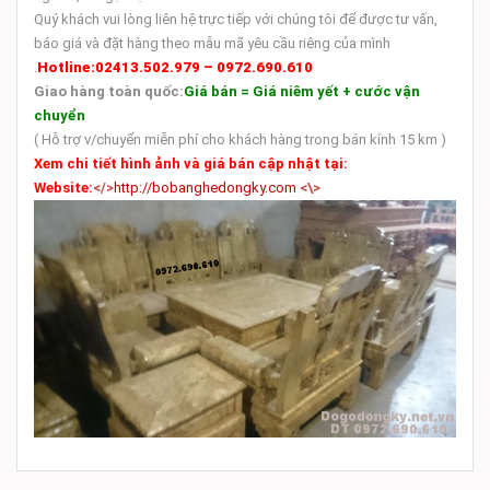
Quý khách vui lòng liên hệ trực tiếp với chúng tôi để được tư vấn,
báo giá và đặt hàng theo mẫu mã yêu cầu riêng của mình
.
Hotline:
02413.502.979 – 0972.690.610
Giao hàng toàn quốc:
Giá bán = Giá niêm yết + cước vận
chuyển
( Hỗ trợ v/chuyển miễn phí cho khách hàng trong bán kính 15 km )
Xem chi tiết hình ảnh và giá bán cập nhật tại:
Website:
</>
http://bobanghedongky.com
<\>