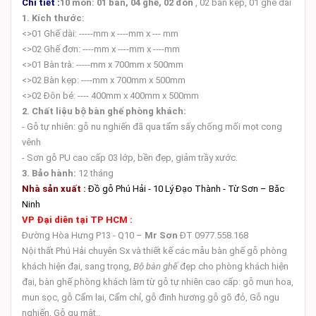
Chi tiết :
10 món: 01 bàn, 04 ghế, 02 đôn
, 02 bàn kệp, 01 ghế dài
1. Kích thước:
<>01 Ghế dài: -----mm x ----mm x --- mm
<>02 Ghế đơn: ----mm x ----mm x ----mm
<>01 Bàn trà: -----mm x 700mm x 500mm
<>02 Bàn kẹp: ----mm x 700mm x 500mm
<>02 Đôn bé: ---- 400mm x 400mm x 500mm
2. Chất liệu bộ bàn ghế phòng khách:
- Gỗ tự nhiên: gỗ nu nghiến đã qua tẩm sấy chống mối mọt cong
vênh
- Sơn gỗ PU cao cấp 03 lớp, bền đẹp, giảm trầy xước.
3. Bảo hành:
12 tháng
Nhà sản xuất :
Đồ gỗ Phú Hải - 10 Lý Đạo Thành - Từ Sơn – Băc
Ninh
VP Đại diên tại TP HCM :
Đường Hòa Hưng P13 - Q10 –
Mr Sơn
ĐT 0977.558.168
Nội thất Phú Hải chuyên Sx và thiết kế các mẫu bàn ghế gỗ phòng
khách hiện đại, sang trọng,
Bộ bàn ghế
đẹp cho phòng khách hiện
đại, bàn ghế phòng khách làm
từ gỗ tự nhiên cao cấp
: gỗ mun hoa,
mun sọc, gỗ Cẩm lai, Cẩm chỉ, gỗ đinh hương.gỗ gõ đỏ, Gỗ ngu
nghiến, Gỗ gụ mật..