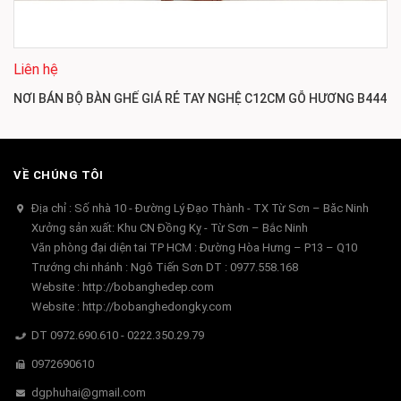
Liên hệ
NƠI BÁN BỘ BÀN GHẾ GIÁ RẺ TAY NGHỆ C12CM GỖ HƯƠNG B444
VỀ CHÚNG TÔI
Địa chỉ : Số nhà 10 - Đường Lý Đạo Thành - TX Từ Sơn – Băc Ninh
Xưởng sản xuất: Khu CN Đồng Kỵ - Từ Sơn – Bắc Ninh
Văn phòng đại diện tai TP HCM : Đường Hòa Hưng – P13 – Q10
Trướng chi nhánh : Ngô Tiến Sơn DT : 0977.558.168
Website : http://bobanghedep.com
Website : http://bobanghedongky.com
DT 0972.690.610 - 0222.350.29.79
0972690610
dgphuhai@gmail.com