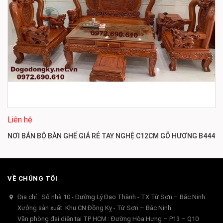
Liên hệ
NƠI BÁN BỘ BÀN GHẾ GIÁ RẺ TAY NGHỆ C12CM GỖ HƯƠNG B444
VỀ CHÚNG TÔI
Địa chỉ : Số nhà 10 - Đường Lý Đạo Thành - TX Từ Sơn – Băc Ninh
Xưởng sản xuất: Khu CN Đồng Kỵ - Từ Sơn – Bắc Ninh
Văn phòng đại diện tai TP HCM : Đường Hòa Hưng – P13 – Q10