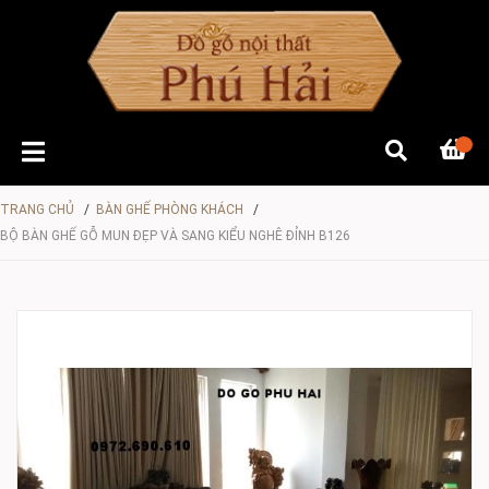
TRANG CHỦ
/
BÀN GHẾ PHÒNG KHÁCH
/
BỘ BÀN GHẾ GỖ MUN ĐẸP VÀ SANG KIỂU NGHÊ ĐỈNH B126