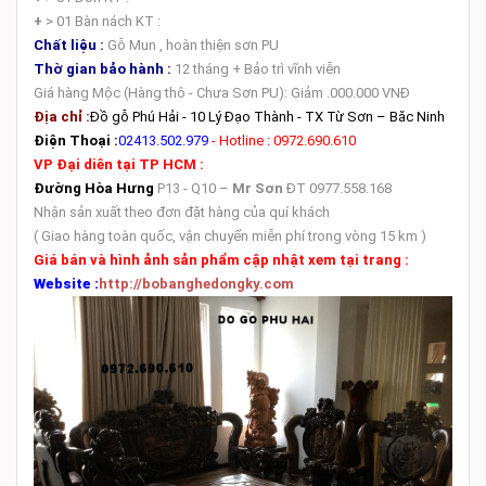
+
> 01 Bàn nách KT :
Chất liệu :
Gỗ Mun , hoàn thiện sơn PU
Thờ gian bảo hành :
12 tháng + Bảo trì vĩnh viễn
Giá hàng Mộc (Hàng thô - Chưa Sơn PU): Giảm .000.000 VNĐ
Địa chỉ :
Đồ gỗ Phú Hải - 10 Lý Đạo Thành - TX Từ Sơn – Băc Ninh
Điện Thoại :
02413.502.979
- Hotline : 0972.690.610
VP Đại diên tại TP HCM :
Đường Hòa Hưng
P13 - Q10 –
Mr Sơn
ĐT 0977.558.168
Nhận sản xuất theo đơn đặt hàng của quí khách
( Giao hàng toàn quốc, vận chuyển miễn phí trong vòng 15 km )
Giá bán và hình ảnh sản phẩm cập nhật xem tại trang :
Website :
http://bobanghedongky.com