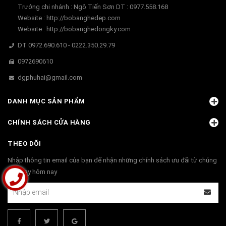
Trướng chi nhánh : Ngô Tiến Sơn DT : 0977.558.168
Website : http://bobanghedep.com
Website : http://bobanghedongky.com
DT 0972.690.610 - 0222.350.29.79
0972690610
dgphuhai@gmail.com
DANH MỤC SẢN PHẨM
CHÍNH SÁCH CỬA HÀNG
THEO DÕI
Nhập thông tin email của bạn để nhận những chính sách ưu đãi từ chúng
tôi ngay hôm nay