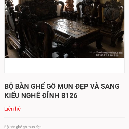
BỘ BÀN GHẾ GỖ MUN ĐẸP VÀ SANG
KIỂU NGHÊ ĐỈNH B126
Liên hệ
Bộ bàn ghế gỗ mun đẹp