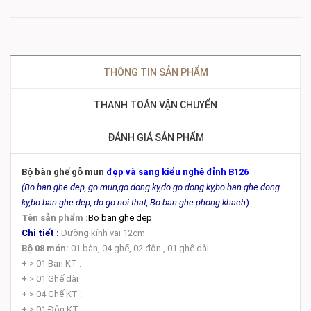
THÔNG TIN SẢN PHẨM
THANH TOÁN VẬN CHUYỂN
ĐÁNH GIÁ SẢN PHẨM
Bộ bàn ghế gỗ mun
đẹp và sang kiểu nghê đỉnh B126
(Bo ban ghe dep, go mun,go dong ky,do go dong ky,bo ban ghe dong
ky,bo ban ghe dep, do go noi that, Bo ban ghe phong khach
)
Tên sản phẩm :
Bo ban ghe dep
Chi tiết :
Đường kính vai 12cm
Bộ 08 món:
01 bàn, 04 ghế, 02 đôn , 01 ghế dài
+
> 01 Bàn KT :
+
> 01 Ghế dài
+
> 04 Ghế KT :
+
> 01 Đôn KT :