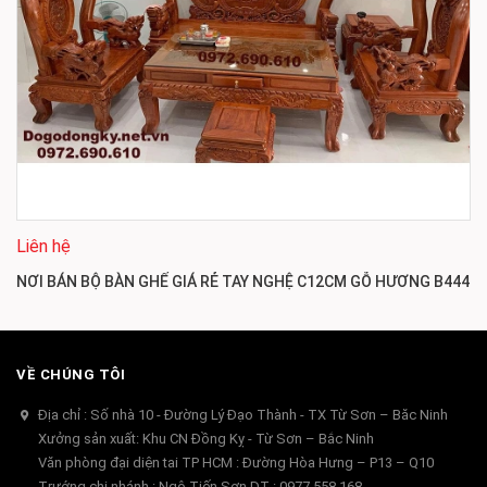
Liên hệ
NƠI BÁN BỘ BÀN GHẾ GIÁ RẺ TAY NGHỆ C12CM GỖ HƯƠNG B444
VỀ CHÚNG TÔI
Địa chỉ : Số nhà 10 - Đường Lý Đạo Thành - TX Từ Sơn – Băc Ninh
Xưởng sản xuất: Khu CN Đồng Kỵ - Từ Sơn – Bắc Ninh
Văn phòng đại diện tai TP HCM : Đường Hòa Hưng – P13 – Q10
Trướng chi nhánh : Ngô Tiến Sơn DT : 0977.558.168