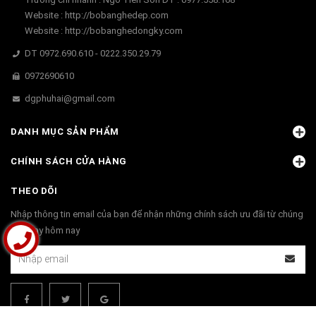
Website : http://bobanghedep.com
Website : http://bobanghedongky.com
DT 0972.690.610 - 0222.350.29.79
0972690610
dgphuhai@gmail.com
DANH MỤC SẢN PHẨM
CHÍNH SÁCH CỬA HÀNG
THEO DÕI
Nhập thông tin email của bạn để nhận những chính sách ưu đãi từ chúng
tôi ngay hôm nay