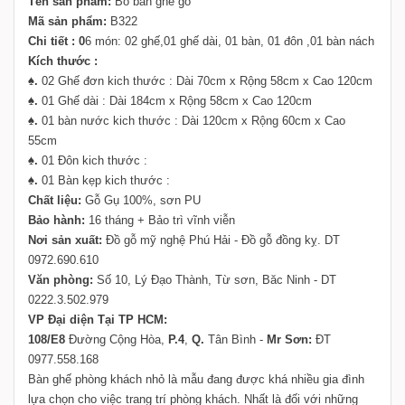
Tên sản phẩm:
Bo ban ghe go
Mã sản phẩm:
B322
Chi tiết : 0
6 món: 02 ghế,01 ghế dài, 01 bàn, 01 đôn ,01 bàn nách
Kích thước :
♠.
02 Ghế đơn kich thước : Dài 70cm x Rộng 58cm x Cao 120cm
♠.
01 Ghế dài : Dài 184cm x Rộng 58cm x Cao 120cm
♠.
01 bàn nước kich thước : Dài 120cm x Rộng 60cm x Cao
55cm
♠.
01 Đôn kich thước :
♠.
01 Bàn kẹp kich thước :
Chất liệu:
Gỗ Gụ 100%, sơn PU
Bảo hành:
16 tháng + Bảo trì vĩnh viễn
Nơi sản xuất:
Đồ gỗ mỹ nghệ Phú Hải - Đồ gỗ đồng kỵ. DT
0972.690.610
Văn phòng:
Số 10, Lý Đạo Thành, Từ sơn, Băc Ninh - DT
0222.3.502.979
VP Đại diện Tại TP HCM:
108/E8
Đường Cộng Hòa,
P.4
,
Q.
Tân Bình -
Mr Sơn:
ĐT
0977.558.168
Bàn ghế phòng khách nhỏ là mẫu đang được khá nhiều gia đình
lựa chọn cho việc trang trí phòng khách. Nhất là đối với những