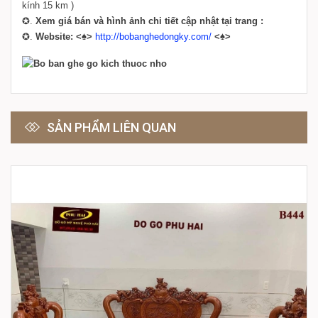
kính 15 km )
✪.
Xem giá bán và hình ảnh chi tiết cập nhật tại trang :
✪.
Website: <
♠
>
http://bobanghedongky.com/
<
♠>
SẢN PHẨM LIÊN QUAN