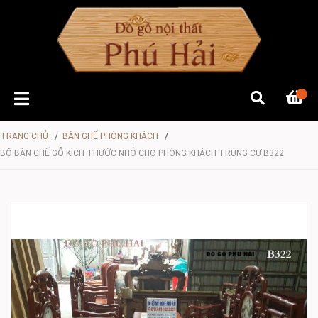
TRANG CHỦ
/
BÀN GHẾ PHÒNG KHÁCH
/
BỘ BÀN GHẾ GỖ KÍCH THƯỚC NHỎ CHO PHÒNG KHÁCH TRUNG CƯ B322