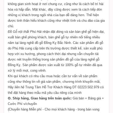
không gian sinh hoạt ở nơi chung cư, cũng như là cách bố trí hài
hòa và hấp dẫn. Mặt khác, đây cũng được xem là cách tiếp đón
những vị khách trong ngôi nhà của bạn dễ dàng hơn. Thể hiện
được tinh thân hiếu khách cũng như nhiệt tình và chu đáo của gia
chủ.
Đồ Gỗ nội thất Phú Hải
nhận đặt đóng và sản bàn ghế gỗ hiện đại,
xuất bàn ghế phòng khách, bàn ghế gỗ tự nhiên nổi tiếng nhiều
năm tại làng nghề đồ gỗ Đồng Kỵ Bắc Ninh. Các sản phẩm đồ gỗ
do Phú Hải cung cấp trên thị trường được thiết kế, sản xuất phù
hợp với xu hướng, phong cách thời đại nhưng vẫn chuyển tải
được nét truyền thống trong sản phẩm đồ gỗ của làng nghế gỗ
Đồng Kỵ. Sản phẩm được sản xuất từ 100% gỗ tự nhiên đã qua
xử lý mối mọt, cong vênh.
Khi quí khách có nhu cầu mua hoặc cần tư vấn về sản phẩm
cũng như thông tin về giá sản phẩm, chương trình khuyến mãi,
Hãy
liên hệ
Trung Tâm Hỗ Trợ Khách Hàng DT 02223.502.979 có
thể đặt hàng theo mẫu mã yêu cầu riêng của mình
✪
. Ship hàng,
Giao hàng trên toàn quốc:
Giá bán = Bảng giá +
Cước Phí v/chuyển
(Chuyển hàng Miễn phí - Cho mọi khách hàng - trong bán vong