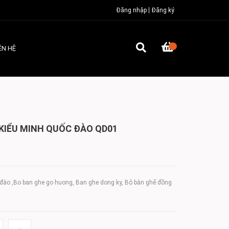
Đăng nhập
Đăng ký
ÊN HỆ
KIỂU MINH QUỐC ĐÀO QD01
đào ,Bo ban ghe go huong, Ban ghe dong ky, Bộ bàn ghế đồng