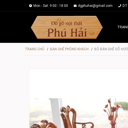
Mon - Sat: 9:00 - 18:00
dgphuhai@gmail.com
DT 
TRAN
TRANG CHỦ
/
BÀN GHẾ PHÒNG KHÁCH
/
BỘ BÀN GHẾ GỖ HƯƠ