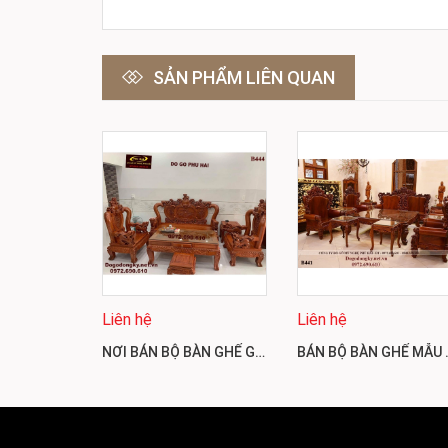
SẢN PHẨM LIÊN QUAN
Liên hệ
Liên hệ
NƠI BÁN BỘ BÀN GHẾ GIÁ RẺ TAY NGHỆ C12CM GỖ HƯƠNG B444
BÁN BỘ BÀN GHẾ 