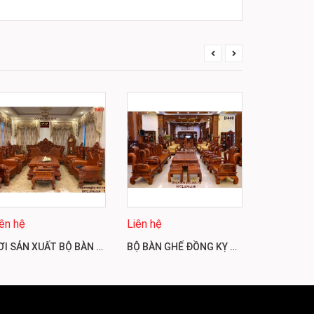
Liên hệ
iên hệ
Liên hệ
NƠI SẢN XUẤT BỘ BÀN GHẾ HOÀNG GIA GỖ GÕ ĐỎ UY TÍN NHẤT B432
BỘ BÀN GHẾ ĐỒNG KỴ KIỂU DÁNG ĐẸP & SANG TRỌNG B440