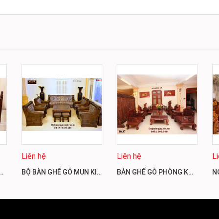
Liên hệ
Liên hệ
L
MẪU TÂN CỔ ĐIỂN CHO NHÀ BIỆT THỰ B441
BỘ BÀN GHẾ GỖ MUN KIỂU SOFA HIỆN ĐẠI CHO PHÒNG KHÁCH VIP B442
BÀN GHẾ GỖ PHÒNG KHÁCH ĐẸP KIỂU SƠN THỦY B437