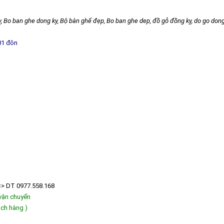
 Bo ban ghe dong ky, Bộ bàn ghế đẹp, Bo ban ghe dep, đồ gỗ đồng kỵ, do go dong 
01 đôn
<> DT 0977.558.168
 vận chuyển
ách hàng )