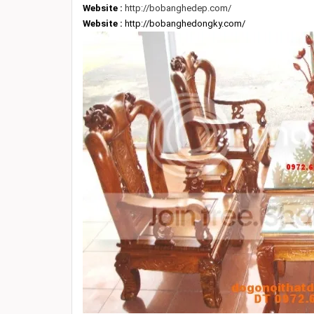
Website :
http://bobanghedep.com/
Website :
http://bobanghedongky.com/