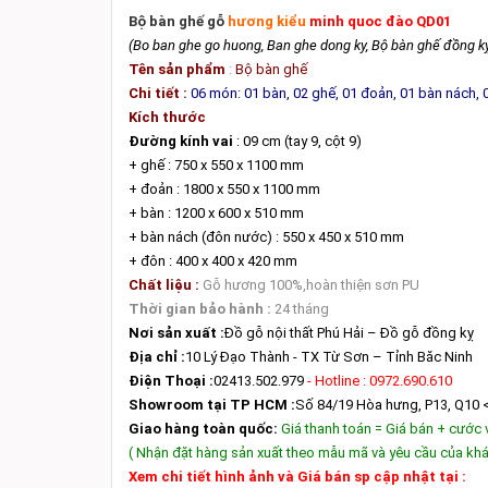
Bộ bàn ghế gỗ
hương kiểu
minh quoc đào QD01
(Bo ban ghe go huong, Ban ghe dong ky, Bộ bàn ghế đồng kỵ,
Tên sản phẩm
:
Bộ bàn ghế
Chi tiết :
06 món: 01 bàn, 02 ghế, 01 đoản, 01 bàn nách, 
Kích thước
Đường kính vai
: 09 cm (tay 9, cột 9)
+ ghế : 750 x 550 x 1100 mm
+ đoản : 1800 x 550 x 1100 mm
+ bàn : 1200 x 600 x 510 mm
+ bàn nách (đôn nước) : 550 x 450 x 510 mm
+ đôn : 400 x 400 x 420 mm
Chất liệu :
Gỗ hương 100%,hoàn thiện sơn PU
Thời gian bảo hành :
24 tháng
Nơi sản xuất :
Đồ gỗ nội thất Phú Hải – Đồ gỗ đồng kỵ
Địa chỉ :
10 Lý Đạo Thành - TX Từ Sơn – Tỉnh Băc Ninh
Điện Thoại :
02413.502.979
- Hotline : 0972.690.610
Showroom tại TP HCM :
Số 84/19 Hòa hưng, P13, Q10 
Giao hàng toàn quốc:
Giá thanh toán = Giá bán + cước
( Nhận đặt hàng sản xuất theo mẫu mã và yêu cầu của kh
Xem chi tiết hình ảnh và Giá bán sp cập nhật tại :