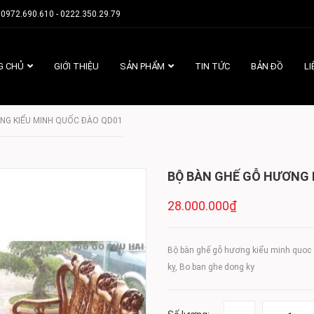
0972.690.610 - 0222.350.29.79
G CHỦ
GIỚI THIỆU
SẢN PHẨM
TIN TỨC
BẢN ĐỒ
LI
NG KIỂU MINH QUỐC ĐÀO QD01
BỘ BÀN GHẾ GỖ HƯƠNG 
28.000.000₫
Bộ bàn ghế gỗ hương kiểu minh quoc 
kỵ, Bo ban ghe dong ky