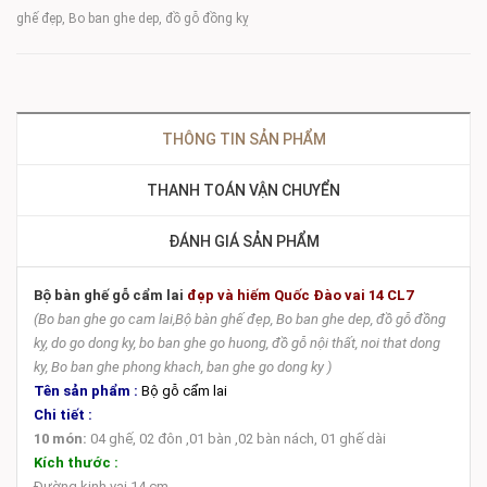
ghế đẹp, Bo ban ghe dep, đồ gỗ đồng kỵ
THÔNG TIN SẢN PHẨM
THANH TOÁN VẬN CHUYỂN
ĐÁNH GIÁ SẢN PHẨM
Bộ bàn ghế gỗ cẩm lai
đẹp và hiếm Quốc Đào vai 14 CL
7
(Bo ban ghe go cam lai,Bộ bàn ghế đẹp, Bo ban ghe dep, đồ gỗ đồng
kỵ, do go dong ky, bo ban ghe go huong, đồ gỗ nội thất, noi that dong
ky, Bo ban ghe phong khach, ban ghe go dong ky )
Tên sản phẩm :
Bộ gỗ cẩm lai
Chi tiết :
10 món:
04 ghế, 02 đôn
,01 bàn ,02 bàn nách, 01 ghế dài
Kích thước :
Đường kinh vai 14 cm