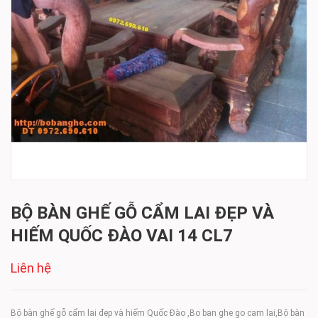
BỘ BÀN GHẾ GỖ CẨM LAI ĐẸP VÀ
HIẾM QUỐC ĐÀO VAI 14 CL7
Liên hệ
Bộ bàn ghế gỗ cẩm lai đẹp và hiếm Quốc Đào ,Bo ban ghe go cam lai,Bộ bàn