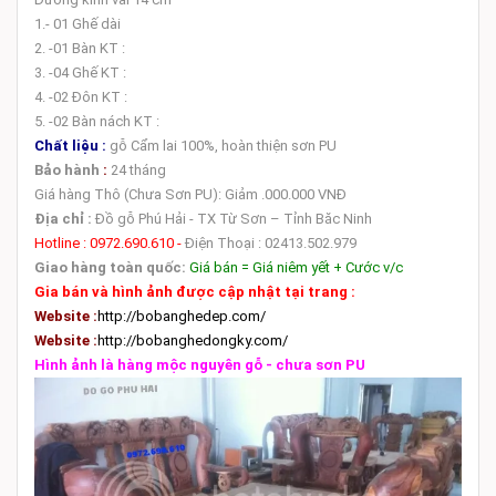
1.- 01 Ghế dài
2. -01 Bàn KT :
3. -04 Ghế KT :
4. -02 Đôn KT :
5. -02 Bàn nách KT :
Chất liệu :
gỗ Cẩm lai 100%, hoàn thiện sơn PU
Bảo hành
:
24 tháng
Giá hàng Thô (Chưa Sơn PU): Giảm .000.000 VNĐ
Địa chỉ :
Đồ gỗ Phú Hải - TX Từ Sơn – Tỉnh Băc Ninh
Hotline : 0972.690.610 -
Điện Thoại : 02413.502.979
Giao hàng toàn quốc:
Giá bán = Giá niêm yết + Cước v/c
Gia bán và hình ảnh được cập nhật tại trang :
Website :
http://bobanghedep.com/
Website :
http://bobanghedongky.com/
Hình ảnh là hàng mộc nguyên gỗ - chưa sơn PU