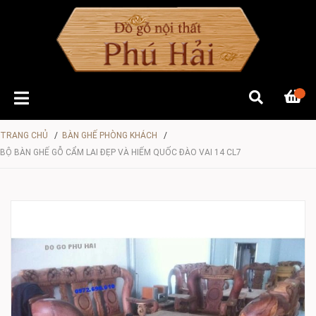
TRANG CHỦ
/
BÀN GHẾ PHÒNG KHÁCH
/
BỘ BÀN GHẾ GỖ CẨM LAI ĐẸP VÀ HIẾM QUỐC ĐÀO VAI 14 CL7