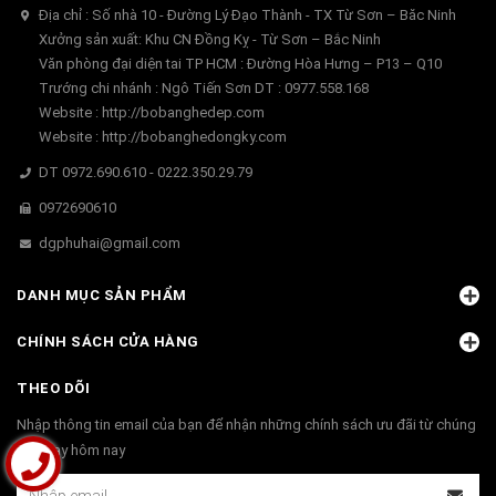
Địa chỉ : Số nhà 10 - Đường Lý Đạo Thành - TX Từ Sơn – Băc Ninh
Xưởng sản xuất: Khu CN Đồng Kỵ - Từ Sơn – Bắc Ninh
Văn phòng đại diện tai TP HCM : Đường Hòa Hưng – P13 – Q10
Trướng chi nhánh : Ngô Tiến Sơn DT : 0977.558.168
Website : http://bobanghedep.com
Website : http://bobanghedongky.com
DT 0972.690.610 - 0222.350.29.79
0972690610
dgphuhai@gmail.com
DANH MỤC SẢN PHẨM
CHÍNH SÁCH CỬA HÀNG
THEO DÕI
Nhập thông tin email của bạn để nhận những chính sách ưu đãi từ chúng
tôi ngay hôm nay