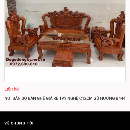
Liên hệ
NƠI BÁN BỘ BÀN GHẾ GIÁ RẺ TAY NGHỆ C12CM GỖ HƯƠNG B444
VỀ CHÚNG TÔI