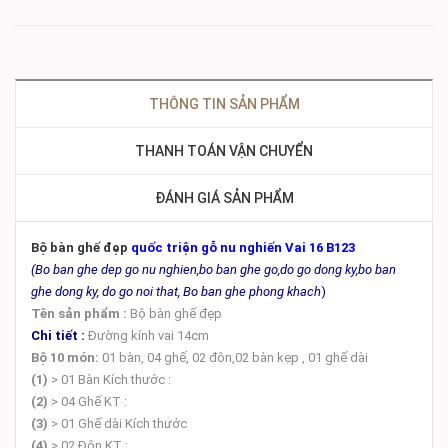
THÔNG TIN SẢN PHẨM
THANH TOÁN VẬN CHUYỂN
ĐÁNH GIÁ SẢN PHẨM
Bộ bàn ghế đẹp
quốc triện gỗ nu nghiến Vai 16 B123
(Bo ban ghe dep go nu nghien,bo ban ghe go,do go dong ky,bo ban
ghe dong ky, do go noi that, Bo ban ghe phong khach
)
Tên sản phẩm :
Bộ bàn ghế đẹp
Chi tiết :
Đường kính vai 14cm
Bộ
10 món:
01 bàn, 04 ghế, 02 đôn,02 bàn kẹp , 01 ghế dài
(1)
> 01 Bàn Kích thước :
(2)
> 04 Ghế KT :
(3)
> 01 Ghế dài Kích thước
(4)
> 02 Đôn KT :