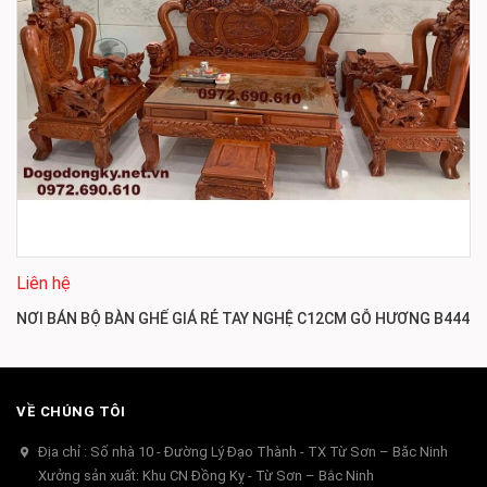
Liên hệ
NƠI BÁN BỘ BÀN GHẾ GIÁ RẺ TAY NGHỆ C12CM GỖ HƯƠNG B444
VỀ CHÚNG TÔI
Địa chỉ : Số nhà 10 - Đường Lý Đạo Thành - TX Từ Sơn – Băc Ninh
Xưởng sản xuất: Khu CN Đồng Kỵ - Từ Sơn – Bắc Ninh