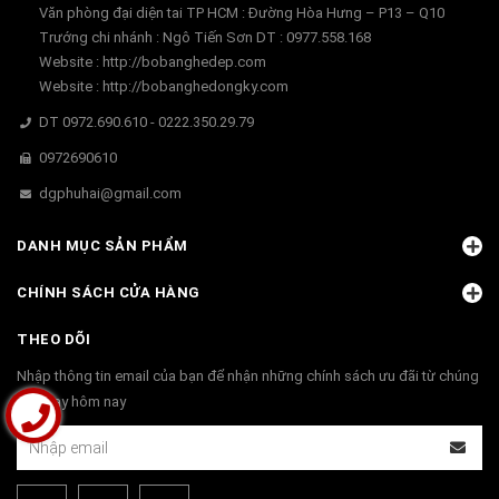
Văn phòng đại diện tai TP HCM : Đường Hòa Hưng – P13 – Q10
Trướng chi nhánh : Ngô Tiến Sơn DT : 0977.558.168
Website : http://bobanghedep.com
Website : http://bobanghedongky.com
DT 0972.690.610 - 0222.350.29.79
0972690610
dgphuhai@gmail.com
DANH MỤC SẢN PHẨM
CHÍNH SÁCH CỬA HÀNG
THEO DÕI
Nhập thông tin email của bạn để nhận những chính sách ưu đãi từ chúng
tôi ngay hôm nay