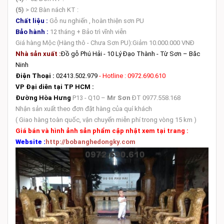
(5)
> 02 Bàn nách KT :
Chất liệu :
Gỗ nu nghiến , hoàn thiện sơn PU
Bảo hành :
12 tháng + Bảo trì vĩnh viễn
Giá hàng Mộc (Hàng thô - Chưa Sơn PU):Giảm 10.000.000 VNĐ
Nhà sản xuất :
Đồ gỗ Phú Hải - 10 Lý Đạo Thành - Từ Sơn – Băc
Ninh
Điện Thoại :
02413.502.979
- Hotline : 0972.690.610
VP Đại diên tại TP HCM :
Đường Hòa Hưng
P13 - Q10 –
Mr Sơn
ĐT 0977.558.168
Nhận sản xuất theo đơn đặt hàng của quí khách
( Giao hàng toàn quốc, vận chuyển miễn phí trong vòng 15 km )
Giá bán và hình ảnh sản phẩm cập nhật xem tại trang :
Website :
http://bobanghedongky.com