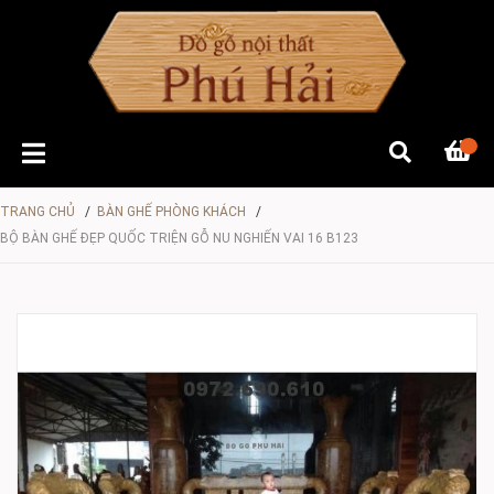
TRANG CHỦ
/
BÀN GHẾ PHÒNG KHÁCH
/
BỘ BÀN GHẾ ĐẸP QUỐC TRIỆN GỖ NU NGHIẾN VAI 16 B123