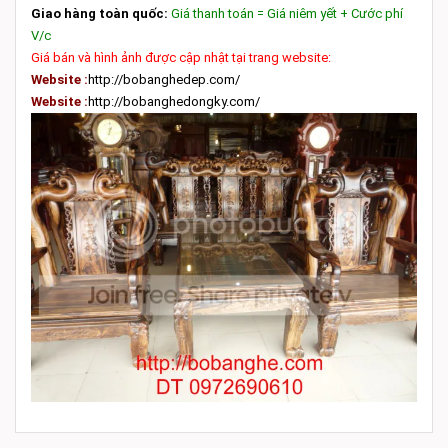
Giao hàng toàn quốc:
Giá thanh toán = Giá niêm yết + Cước phí
V/c
Giá bán và hình ảnh được cập nhật tại trang website:
Website :
http://bobanghedep.com/
Website :
http://bobanghedongky.com/