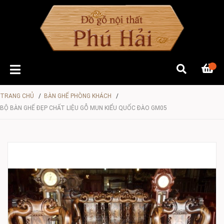
TRANG CHỦ
/
BÀN GHẾ PHÒNG KHÁCH
/
BỘ BÀN GHẾ ĐẸP CHẤT LIỆU GỖ MUN KIỂU QUỐC ĐÀO GM05