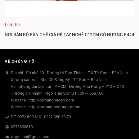
Liên hệ
NƠI BÁN BỘ BÀN GHẾ GIÁ RẺ TAY NGHỆ C12CM GỖ HƯƠNG B444
VỀ CHÚNG TÔI
Địa chỉ : Số nhà 10 - Đường Lý Đạo Thành - TX Từ Sơn – Băc Ninh
Xưởng sản xuất: Khu CN Đồng Kỵ - Từ Sơn – Bắc Ninh
Văn phòng đại diện tai TP HCM : Đường Hòa Hưng – P13 – Q10
Trướng chi nhánh : Ngô Tiến Sơn DT : 0977.558.168
Website : http://bobanghedep.com
Website : http://bobanghedongky.com
DT 0972.690.610 - 0222.350.29.79
0972690610
dgphuhai@gmail.com