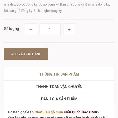
ghe dep, Đồ gỗ đồng kỵ, do go dong ky, Bàn ghế đồng kỵ, Ban ghe dong ky,
Bộ bàn ghế đồng kỵ, Bo ban ghe dong ky
Số lượng:
CHO VÀO GIỎ HÀNG
THÔNG TIN SẢN PHẨM
THANH TOÁN VẬN CHUYỂN
ĐÁNH GIÁ SẢN PHẨM
Bộ bàn ghế đẹp
Chất liệu gỗ mun
Kiểu Quốc Đào GM05
( Bo ban ghe go mun, Bo ban ghe dep, Đồ gỗ đồng kỵ, do go dong ky,