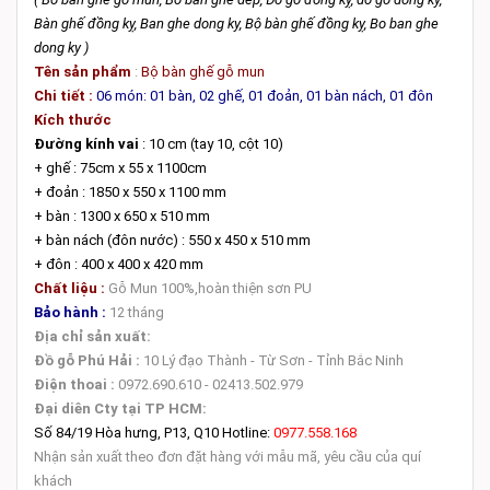
Bàn ghế đồng kỵ, Ban ghe dong ky, Bộ bàn ghế đồng kỵ, Bo ban ghe
dong ky )
Tên sản phẩm
:
Bộ bàn ghế gỗ mun
Chi tiết :
06 món: 01 bàn, 02 ghế, 01 đoản, 01 bàn nách, 01 đôn
Kích thước
Đường kính vai
: 10 cm (tay 10, cột 10)
+ ghế : 75cm x 55 x 1100cm
+ đoản : 1850 x 550 x 1100 mm
+ bàn : 1300 x 650 x 510 mm
+ bàn nách (đôn nước) : 550 x 450 x 510 mm
+ đôn : 400 x 400 x 420 mm
Chất liệu :
Gỗ Mun 100%,hoàn thiện sơn PU
Bảo hành :
12 tháng
Địa chỉ sản xuất:
Đồ gỗ Phú Hải :
10 Lý đạo Thành - Từ Sơn - Tỉnh Bắc Ninh
Điện thoai :
0972.690.610 - 02413.502.979
Đại diên Cty tại TP HCM:
Số 84/19 Hòa hưng, P13, Q10 Hotline:
0977.558.168
Nhận sản xuất theo đơn đặt hàng với mẫu mã, yêu cầu của quí
khách