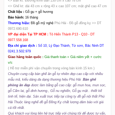
<> Bàn kt: Đường kính bàn 135 cm x cao 78 cm
<> Ghế kt: dài 43 cm x rộng 43 x cao 107 cm; mặt ghế cao 47 cm
Chất liệu :
Gỗ gụ + gỗ hương
Bảo hành:
16 tháng
Thương hiệu:
Đồ gỗ mỹ nghệ
Phú Hải - Đồ gỗ đồng kỵ >> DT
0972.690.610
VP đại diện Tại TP HCM :
Tô Hiến Thành P13 - Q10 - DT
0977.558.168
Địa chỉ giao dịch :
Số 10,
Lý Đạo Thành, Từ sơn, Băc Ninh DT
0241.3.502.979
Giao hàng toàn quốc
:
Giá thanh toán = Giá niêm yết + cước
v/c
( Hỗ trợ miễn phí vận chuyển trong vòng bán kính 15 km )
Chuyên cung cấp
bàn ghế
ăn gỗ tự nhiên
đẹp
cao cấp với nhiều
mẫu mã, kiểu dáng đa dạng thương hiệu
Phú Hải .
Bàn ghế
phòng ăn đẹp
được làm bằng gỗ cao cấp: gỗ mun hoa, mun sọc,
gỗ Cẩm lai, gỗ đinh hương., Gỗ nu nghiến, Gỗ gụ mật.. thiết kế
tinh tế, hiện đại. Sản xuất trực tiếp tại công ty đồ gỗ nội thất Phú
Hải Thuộc làng nghế đồ gỗ Đồng Kỵ chất lượng đảm bảo với giá
cả tốt nhất.
Quý khách vui lòng liên hệ trực tiếp với chúng tôi để được tư vấn,