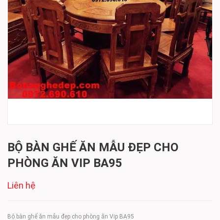
BỘ BÀN GHẾ ĂN MẪU ĐẸP CHO
PHÒNG ĂN VIP BA95
Liên hệ
Bộ bàn ghế ăn mẫu đẹp cho phòng ăn Vip BA95