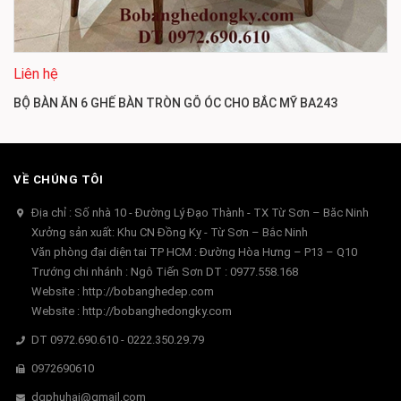
Liên hệ
BỘ BÀN ĂN 6 GHẾ BÀN TRÒN GỖ ÓC CHO BẮC MỸ BA243
VỀ CHÚNG TÔI
Địa chỉ : Số nhà 10 - Đường Lý Đạo Thành - TX Từ Sơn – Băc Ninh
Xưởng sản xuất: Khu CN Đồng Kỵ - Từ Sơn – Bắc Ninh
Văn phòng đại diện tai TP HCM : Đường Hòa Hưng – P13 – Q10
Trướng chi nhánh : Ngô Tiến Sơn DT : 0977.558.168
Website : http://bobanghedep.com
Website : http://bobanghedongky.com
DT 0972.690.610 - 0222.350.29.79
0972690610
dgphuhai@gmail.com