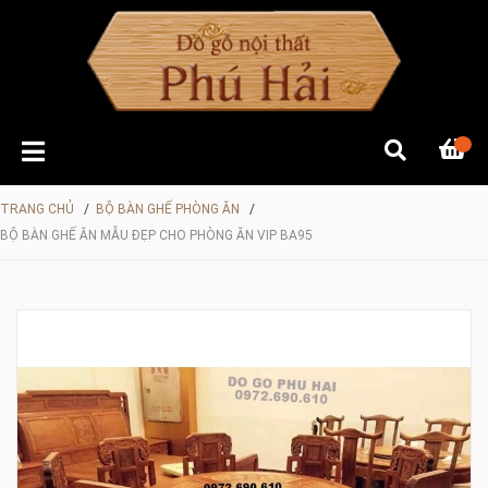
TRANG CHỦ
/
BỘ BÀN GHẾ PHÒNG ĂN
/
BỘ BÀN GHẾ ĂN MẪU ĐẸP CHO PHÒNG ĂN VIP BA95