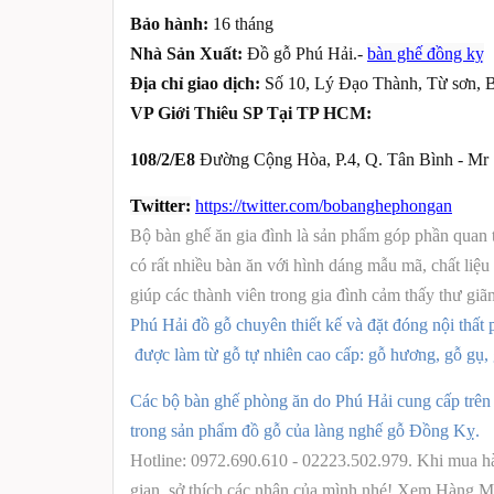
Bảo hành:
16 tháng
Nhà Sản Xuất:
Đồ gỗ Phú Hải.-
bàn ghế đồng kỵ
Địa chỉ giao dịch:
Số 10, Lý Đạo Thành, Từ sơn, 
VP Giới Thiêu SP Tại TP HCM:
108/2/E8
Đường Cộng Hòa, P.4, Q. Tân Bình - M
Twitter:
https://twitter.com/bobanghephongan
Bộ bàn ghế ăn gia đình là sản phẩm góp phần quan t
có rất nhiều bàn ăn với hình dáng mẫu mã, chất liệu
giúp các thành viên trong gia đình cảm thấy thư giã
Phú Hải đồ gỗ chuyên thiết kế và đặt đóng nội th
được làm từ gỗ tự nhiên cao cấp: gỗ hương, gỗ gụ, g
Các bộ bàn ghế phòng ăn do Phú Hải cung cấp trên thị
trong sản phẩm đồ gỗ của làng nghế gỗ Đồng Kỵ.
Hotline: 0972.690.610 - 02223.502.979. Khi mua h
gian, sở thích các nhân của mình nhé! Xem Hàng M