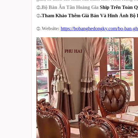
⓶
.
Bộ Bàn Ăn Tân Hoàng Gia
Ship Trên Toàn Q
⓶
.Tham Khảo Thêm Giá Bán Và Hình Ảnh Bộ B
⓶
.
Website:
https://bobanghedongky.com/bo-ban-g