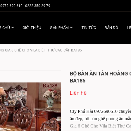
0972.690.610 - 0222.350.29.79
G CHỦ
GIỚI THIỆU
SẢN PHẨM
TIN TỨC
BẢN ĐỒ
LI
G GIA 6 GHẾ CHO VILA BIỆT THỰ CAO CẤP BA185
BỘ BÀN ĂN TÂN HOÀNG G
BA185
Liên hệ
Cty Phú Hải 0972690610 chuyên N
ăn đẹp, bộ bàn ghế phòng ăn mẫu 
Gia 6 Ghế Cho Vila Biệt Thự C