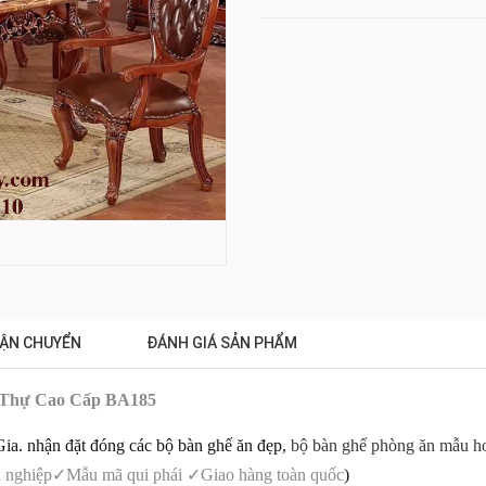
ẬN CHUYỂN
ĐÁNH GIÁ SẢN PHẨM
t Thự Cao Cấp BA185
. nhận đặt đóng các bộ bàn ghế ăn đẹp,
bộ bàn ghế phòng ăn mẫu h
 nghiệp
✓
Mẫu mã qui phái
✓
Giao hàng toàn quốc
)