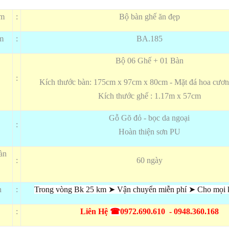
ẩm
:
Bộ bàn ghế ăn đẹp
m
:
BA.185
Bộ 06 Ghế + 01 Bàn
:
Kích thước bàn: 175cm x 97cm x 80cm - Mặt đá hoa cươn
Kích thước ghế : 1.17m x 57cm
Gỗ Gõ đỏ - bọc da ngoại
:
Hoàn thiện sơn PU
àn
:
60 ngày
n
:
Trong vòng Bk 25 km
➤
Vận chuyển miễn phí
➤
Cho mọi k
:
Liên Hệ
☎
0972.690.610 - 0948.360.168