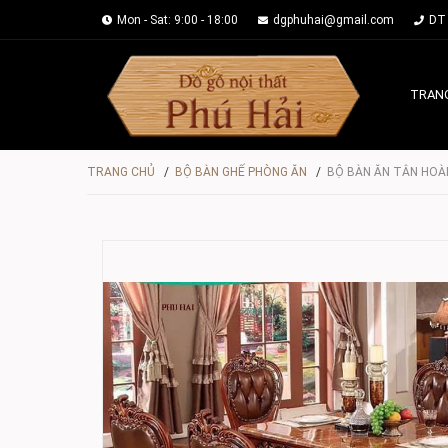
Mon - Sat: 9:00 - 18:00
dgphuhai@gmail.com
DT 
TRAN
TRANG CHỦ
/
BỘ BÀN GHẾ PHÒNG ĂN
/
BỘ BÀN ĂN TÂN HOÀN