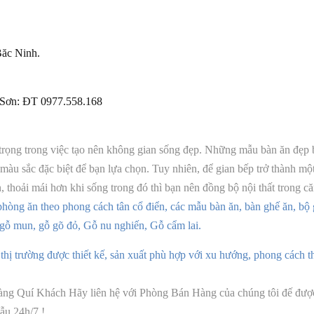
Băc Ninh.
r Sơn: ĐT 0977.558.168
rọng trong việc tạo nên không gian sống đẹp. Những mẫu bàn ăn đẹp bằ
 màu sắc đặc biệt để bạn lựa chọn. Tuy nhiên, để gian bếp trở thành mộ
n, thoải mái hơn khi sống trong đó thì bạn nên đồng bộ nội thất trong c
ất phòng ăn theo phong cách tân cổ điển, các mẫu bàn ăn, bàn ghế ăn, 
ỗ mun, gỗ gõ đỏ, Gỗ nu nghiến, Gỗ cẩm lai.
 trường được thiết kế, sản xuất phù hợp với xu hướng, phong cách thơ
àng Quí Khách Hãy liên hệ với Phòng Bán Hàng của chúng tôi đế được
ẫu 24h/7 !