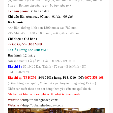
ban an, Bo ban ghe phong an, bo ban ghe an)
Tên sản phẩm:
Bo ban an dep
Chi tiết:
Bàn tròn xoay 07 món: 01 bàn; 06 ghế
Kích thước:
<+> Bàn: đường kính bàn 1300 mm x cao 780 mm
<+> Ghế: 450 x 430 x 1080 mm; mặt ghế cao 460 mm
Chất liệu + Giá bán :
+> Gỗ Gụ >>> .000 VND
+> Gỗ Hương >>> .000 VND
Bảo hành:
12 tháng
Nơi sản xuât :
Đồ gỗ Phú Hải - DT 0972.690.610
Địa chỉ 1 :
Số 10 Lý Đạo Thành - Từ sơn – Băc Ninh - DT
02413.502.979
Địa chỉ tại TP HCM :
84/19 Hòa hưng, P13, Q10 - DT:
0977.558.168
( Giao hàng toàn quốc, Miễn phí vận chuyển trong vòng 15 km )
Nhận sản xuất theo đơn đặt hàng theo yêu cầu của quí khách
Giá bán và hình ảnh sản phẩm cập nhật tại trang web :
Website >>
http://bobanghedep.com/
Website >>
http://bobanghedongky.com/