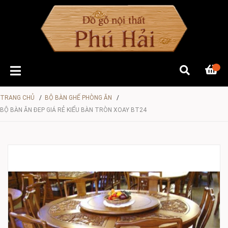
TRANG CHỦ
/
BỘ BÀN GHẾ PHÒNG ĂN
/
BỘ BÀN ĂN ĐEP GIÁ RẺ KIỂU BÀN TRÒN XOAY BT24