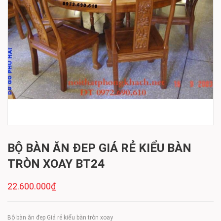
BỘ BÀN ĂN ĐEP GIÁ RẺ KIỂU BÀN
TRÒN XOAY BT24
22.600.000₫
Bộ bàn ăn đep Giá rẻ kiểu bàn tròn xoay