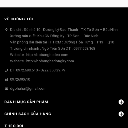
VỀ CHÚNG TÔI
Địa chỉ : Số nhà 10 - Đường Lý Đạo Thành - TX Từ Sơn – Băc Ninh
Xưởng sản xuất: Khu CN Đồng Kỵ - Từ Sơn – Bắc Ninh
Văn phòng đại diện tai TP HCM : Đường Hòa Hưng – P13 – Q10
Trướng chi nhánh : Ngô Tiến Sơn DT : 0977.558.168
Website : http://bobanghedep.com
Website : http://bobanghedongky.com
DT 0972.690.610 - 0222.350.29.79
0972690610
dgphuhai@gmail.com
DANH MỤC SẢN PHẨM
CHÍNH SÁCH CỬA HÀNG
THEO DÕI