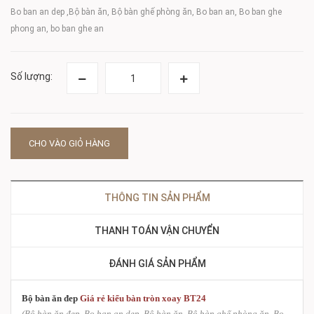
Bo ban an dep ,Bộ bàn ăn, Bộ bàn ghế phòng ăn, Bo ban an, Bo ban ghe
phong an, bo ban ghe an
Số lượng:
CHO VÀO GIỎ HÀNG
THÔNG TIN SẢN PHẨM
THANH TOÁN VẬN CHUYỂN
ĐÁNH GIÁ SẢN PHẨM
Bộ bàn ăn đep
Giá rẻ kiểu bàn tròn xoay BT24
(Bộ bàn ăn đẹp, Bo ban an dep ,Bộ bàn ăn, Bộ bàn ghế phòng ăn, Bo