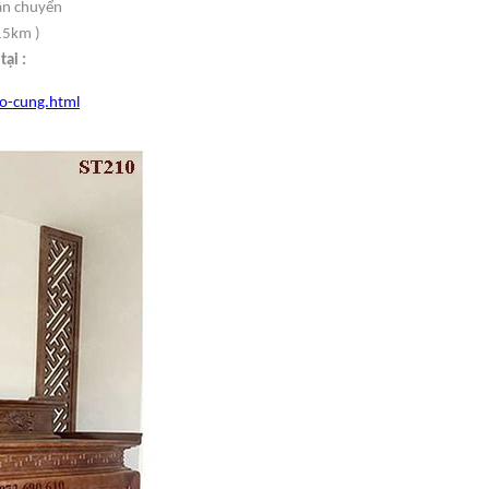
vận chuyển
15km )
ại :
o-cung.html