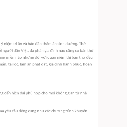
óa ý niệm tri ân và báo đáp thâm ân sinh dưỡng. Thờ
i người dân Việt, đa phần gia đình nào cũng có bàn thờ
 vùng miền nào nhưng đối với quan niệm thì bàn thờ đều
mắn, tài lộc, làm ăn phát đạt, gia đình hạnh phúc, hoan
 thống đến hiện đại phù hợp cho mọi không gian từ nhà
u mã yêu cầu riêng cũng như các chương trình khuyến