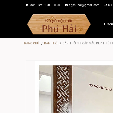
Mon - Sat: 9:00 - 18:00
dgphuhai@gmail.com
DT 
TRAN
TRANG CHỦ
/
BÀN THỜ
/
BÀN THỜ NHỊ CẤP MẪU ĐẸP THIẾT 