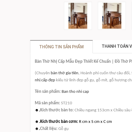
THANH TOÁN V
THÔNG TIN SẢN PHẨM
Bàn Thờ Nhị Cấp Mẫu Đẹp Thiết Kế Chuẩn | Đồ Thờ 
(
Chuyên
bàn thờ gia tiên
, Hoành phi cuốn thư câu đối
nhị cấp đẹp
kiểu tứ linh đẹp gỗ gụ, gỗ mít, gỗ hương ch
Tên sản phẩm:
Ban tho nhi cap
Mã sản phẩm:
ST210
☻.
Kích thước bàn to:
Chiều ngang 153cm x Chiều sâu
☻.
Kích thước bàn cơm:
R cm x S cm x C cm
☻.
Chất liệu:
Gỗ gụ