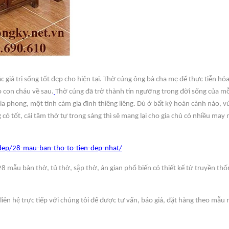
ác giá trị sống tốt đẹp cho hiện tại. Thờ cúng ông bà cha mẹ để thực tiễn h
o con cháu về sau.
Thờ cúng đã trở thành tín ngưỡng trong đời sống của mỗ
 gia phong, một tình cảm gia đình thiêng liêng. Dù ở bất kỳ hoàn cảnh nào,
có tốt, cái tâm thờ tự trong sáng thì sẽ mang lại cho gia chủ có nhiều may 
ep/28-mau-ban-tho-to-tien-dep-nhat/
ng 28 mẫu bàn thờ, tủ thờ, sập thờ, án gian phổ biến có thiết kế từ truyền
liên hệ trực tiếp với chúng tôi để được tư vấn, báo giá, đặt hàng theo mẫ