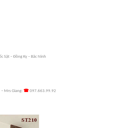
ốc Sặt – Đồng Kỵ – Băc Ninh
☎
 –
Mrs Giang:
097.663.99.92