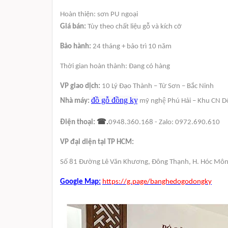
Hoàn thiện: sơn PU ngoại
Giá bán:
Tùy theo chất liệu gỗ và kích cỡ
Bảo hành:
24 tháng + bảo trì 10 năm
Thời gian hoàn thành: Đang có hàng
VP giao dịch:
10 Lý Đạo Thành – Từ Sơn – Bắc Ninh
đồ gỗ đồng kỵ
Nhà máy:
mỹ nghệ Phú Hải – Khu CN D
☎
Điện thoại:
.
0948.360.168 - Zalo: 0972.690.610
VP đại diện tại TP HCM:
Số 81
Đường Lê Văn Khương,
Đông Thạnh
,
H.
Hóc Môn
Google Map:
https://g.page/banghedogodongky