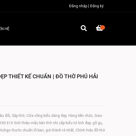
Đăng nhập
Đăng ký
ÊN HỆ
ẸP THIẾT KẾ CHUẨN | ĐỒ THỜ PHÚ HẢI
âu đối, Sập thờ, Cửa võng kiểu dáng đẹp, Hàng bền chắc, Giao
90.610 Giới thiệu mẫu bàn thờ nhị cấp kiểu tứ linh đẹp, gỗ gụ,
ichgs thước chuẩn lỗ ban, giá thành rẻ nhất, Chính hiệu đồ thờ