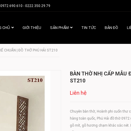
0972.690.610 - 0222.350.29.79
G CHỦ
GIỚI THIỆU
SẢN PHẨM
TIN TỨC
BẢN ĐỒ
LI
KẾ CHUẨN | ĐỒ THỜ PHÚ HẢI ST210
BÀN THỜ NHỊ CẤP MẪU Đ
ST210
Liên hệ
Chuyên bàn thờ, Hoành phi cuốn thư c
hàng toàn quốc, Phú Hải đồ thờ 0972.6
gỗ mít, gỗ hương chạm khắc sắc nét. K