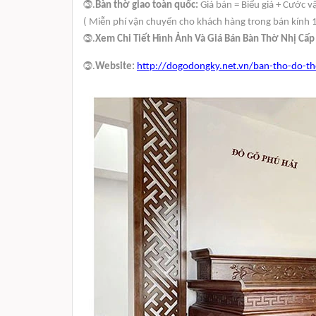
.
⓷
Bàn thờ giao toàn quốc:
Giá bán = Biểu giá + Cước 
( Miễn phí vận chuyển cho khách hàng trong bán kính 
.
⓷
Xem Chi Tiết Hình Ảnh Và Giá Bán Bàn Thờ Nhị Cấp t
.
⓷
Website:
http://dogodongky.net.vn/ban-tho-do-th