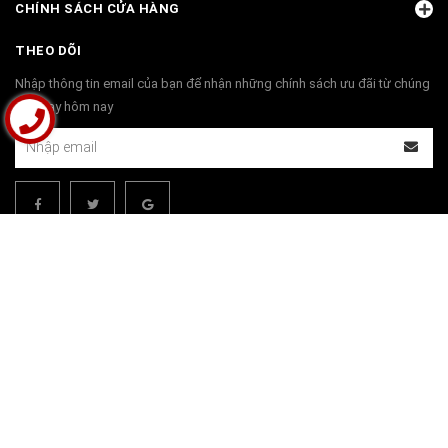
CHÍNH SÁCH CỬA HÀNG
THEO DÕI
Nhập thông tin email của bạn để nhận những chính sách ưu đãi từ chúng
tôi ngay hôm nay
THANH TOÁN
© Bản quyền thuộc về
Bộ Bàn Ghế Đồng Kỵ | Đồ Gỗ Đồng Kỵ Phú Hải
Cung cấp bởi
Sapo