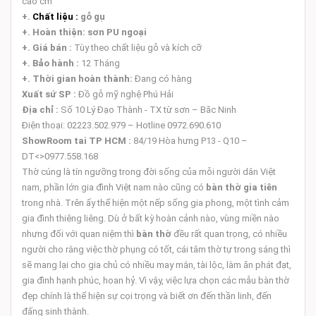
cao cm
+.
Chất liệu :
gỗ gụ
+.
Hoàn thiện:
sơn PU ngoại
+.
Giá bán :
Tùy theo chất liệu gỗ và kích cỡ
+.
Bảo hành :
12 Tháng
+.
Thời gian hoàn thành:
Đang có hàng
Xuất sứ SP :
Đồ gỗ mỹ nghệ Phú Hải
Địa chỉ :
Số 10 Lý Đạo Thành - TX từ sơn – Băc Ninh
Điện thoại: 02223.502.979 – Hotline 0972.690.610
ShowRoom tai TP HCM :
84/19 Hòa hưng P13 - Q10 –
DT<>0977.558.168
Thờ cúng là tín ngưỡng trong đời sống của mỗi người dân Việt
nam, phần lớn gia đình Việt nam nào cũng có
bàn thờ gia tiên
trong nhà. Trên ấy thể hiện một nếp sống gia phong, một tình cảm
gia đình thiêng liêng. Dù ở bất kỳ hoàn cảnh nào, vùng miền nào
nhưng đối với quan niệm thì
bàn thờ
đều rất quan trọng, có nhiều
người cho rằng việc thờ phụng có tốt, cái tâm thờ tự trong sáng thì
sẽ mang lại cho gia chủ có nhiều may mắn, tài lộc, làm ăn phát đạt,
gia đình hạnh phúc, hoan hỷ. Vì vậy, việc lựa chọn các mẫu bàn thờ
đẹp chính là thể hiện sự cọi trọng và biết ơn đến thần linh, đến
đấng sinh thành.