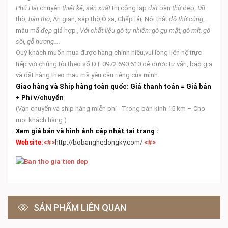
Phú Hải
chuyên
thiết kế
,
sản xuất
thi công lắp
đặt
bàn
thờ
đẹp,
Đồ
thờ,
bàn thờ
, Án gian, sập thờ,Ô xa, Chấp tải, Nội thất
đồ thờ cúng
,
mẫu mã
đẹp
giá hợp
,
Với chất liệu
gỗ tự nhiên
: gỗ gụ mật, gỗ mít, gỗ
sồi, gỗ hương….
Quý khách muốn mua được hàng chính hiệu,vui lòng liên hệ trực
tiếp với chúng tôi theo số DT 0972.690.610 để được tư vấn, báo giá
và đặt hàng theo mẫu mã yêu cầu riêng của mình
Giao hàng và Ship hàng toàn quốc:
Giá thanh toán = Giá bán
+ Phí v/chuyển
(Vận chuyển và ship hàng miễn phí - Trong bán kính 15 km – Cho
mọi khách hàng )
Xem giá bán và hình ảnh cập nhật tại trang :
Website:
<#>
http://bobanghedongky.com/
<#>
SẢN PHẨM LIÊN QUAN