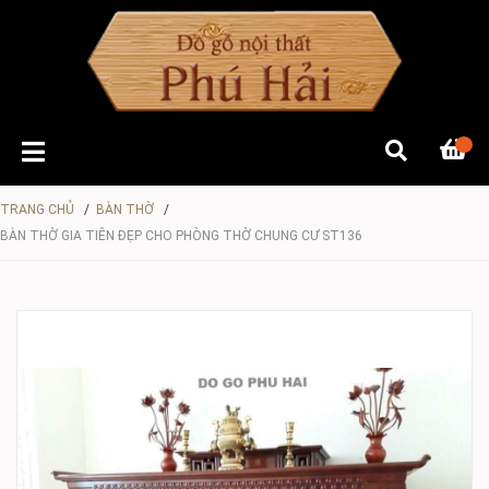
TRANG CHỦ
/
BÀN THỜ
/
BÀN THỜ GIA TIÊN ĐẸP CHO PHÒNG THỜ CHUNG CƯ ST136