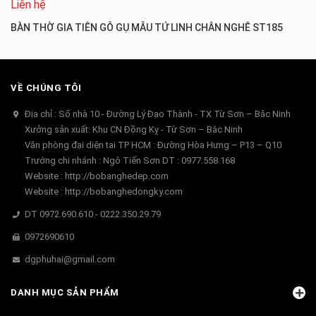
Liên hệ
BÀN THỜ GIA TIÊN GỖ GỤ MẪU TỨ LINH CHÂN NGHÊ ST185
VỀ CHÚNG TÔI
Địa chỉ : Số nhà 10 - Đường Lý Đạo Thành - TX Từ Sơn – Băc Ninh
Xưởng sản xuất: Khu CN Đồng Kỵ - Từ Sơn – Bắc Ninh
Văn phòng đại diện tai TP HCM : Đường Hòa Hưng – P13 – Q10
Trướng chi nhánh : Ngô Tiến Sơn DT : 0977.558.168
Website : http://bobanghedep.com
Website : http://bobanghedongky.com
DT 0972.690.610 - 0222.350.29.79
0972690610
dgphuhai@gmail.com
DANH MỤC SẢN PHẨM