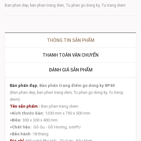
Ban phan dep, ban phan trang dien, Tu phan go dong ky, Tu trang diem
THÔNG TIN SẢN PHẨM
THANH TOÁN VẬN CHUYỂN
ĐÁNH GIÁ SẢN PHẨM
Bàn phấn đẹp
, Bàn phấn trang điểm go dong ky BP40
(Ban phan dep, ban phan trang dien, Tu phan go dong ky, Tu trang
diem)
Tên sản phẩm :
Ban phan trang diem
>Kích thước bàn:
1200 mm x 750 x 500 mm
>
Đôn:
300 x 300 x 400 mm
>Chất liệu :
Gỗ Gụ - Gỗ Hương, sơnPU
>Bảo hành :
18 tháng
Địa chỉ :
Mỹ nghệ Phú Hải - Từ Sơn - Băc Ninh