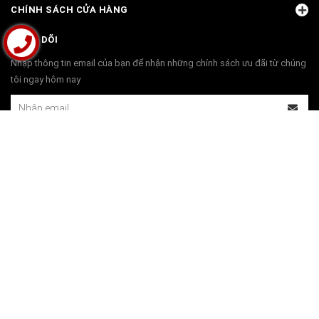
CHÍNH SÁCH CỬA HÀNG
THEO DÕI
Nhập thông tin email của bạn để nhận những chính sách ưu đãi từ chúng
tôi ngay hôm nay
THANH TOÁN
© Bản quyền thuộc về
Bộ Bàn Ghế Đồng Kỵ | Đồ Gỗ Đồng Kỵ Phú Hải