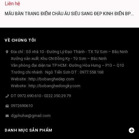
Liên hệ
MẪU BÀN TRANG ĐIỂM CHÂU ÂU SIÊU SANG ĐẸP KINH ĐIỂN BP88
VỀ CHÚNG TÔI
Địa chỉ : Số nhà 10 - Đường Lý Đạo Thành - TX Từ Sơn – Băc Ninh
Xưởng sản xuất: Khu CN Đồng Kỵ - Từ Sơn – Bắc Ninh
Văn phòng đại diện tai TP HCM : Đường Hòa Hưng – P13 – Q10
Trướng chi nhánh : Ngô Tiến Sơn DT : 0977.558.168
Website : http://bobanghedep.com
Website : http://bobanghedongky.com
DT 0972.690.610 - 0222.350.29.79
0972690610
dgphuhai@gmail.com
DANH MỤC SẢN PHẨM