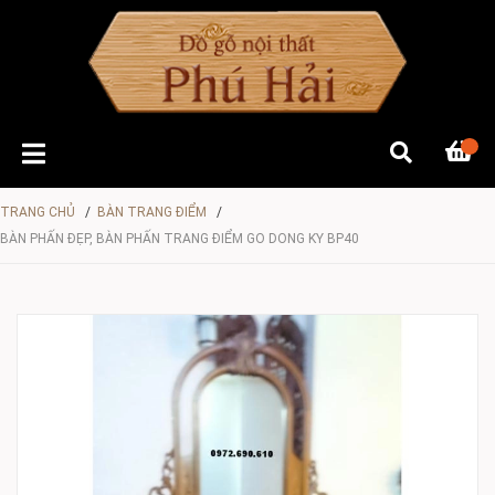
TRANG CHỦ
/
BÀN TRANG ĐIỂM
/
BÀN PHẤN ĐẸP, BÀN PHẤN TRANG ĐIỂM GO DONG KY BP40