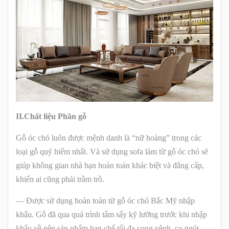
II.Chất liệu Phần gỗ
Gỗ óc chó luôn được mệnh danh là “nữ hoàng” trong các
loại gỗ quý hiếm nhất. Và sử dụng sofa làm từ gỗ óc chó sẽ
giúp không gian nhà bạn hoàn toàn khác biệt và đẳng cấp,
khiến ai cũng phải trầm trồ.
— Được sử dụng hoàn toàn từ gỗ óc chó Bắc Mỹ nhập
khẩu. Gỗ đã qua quá trình tẩm sấy kỹ lưỡng trước khi nhập
khẩu về nên sản phẩm hạn chế tối đa cong vênh, co ngót,