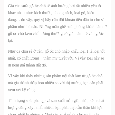
Giá của
sofa gỗ óc chó
sẽ ảnh hưởng bởi rất nhiều yếu tố
khác nhau như: kích thước, phong cách, loại gỗ, kiểu
dáng… do vậy, quý vị hãy cân đối khoản tiền đầu tư cho sản
phẩm như thế nào. Những mẫu ghế sofa phòng khách làm từ
gỗ óc chó kém chất lượng thường có giá thành rẻ và ngược
lại.
Như đã chia sẻ ở trên, gỗ óc chó nhập khẩu loại 1 là loại tốt
nhất, có chất lượng + thẩm mỹ tuyệt vời. Vì vậy loại này sẽ
đi kèm giá thành đắt đỏ.
Vì vậy khi thấy những sản phẩm nội thất làm từ gỗ óc chó
mà giá thành thấp hơn nhiều so với thị trường bạn cần phải
xem xét kỹ càng.
Tình trạng sofa pha tạp và sản xuất mẫu giả, nhái, kém chất
lượng cũng xảy ra rất nhiều, bạn phải thật cần thận khi lựa
chọn, nhất là những xưởng sản xuất gỗ óc chó uy tín cho