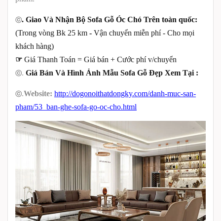
. Giao Và Nhận Bộ Sofa Gỗ Óc Chó Trên toàn quốc:
ⓒ
(Trong vòng Bk 25 km
-
Vận chuyển miễn phí - Cho mọi
khách hàng)
☞
Giá Thanh Toán = Giá bán + Cước phí v/chuyển
.
Giá Bán Và Hình Ảnh Mẫu Sofa Gỗ Đẹp Xem Tại :
ⓒ
.
Website:
http://dogonoithatdongky.com/danh-muc-san-
ⓒ
pham/53_ban-ghe-sofa-go-oc-cho.html