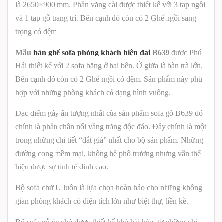
là 2650×900 mm. Phần văng dài được thiết kế với 3 tap ngồi
và 1 tap gỗ trang trí.
Bên cạnh đó còn có 2 Ghế ngồi sang
trọng có đệm
Mẫu
bàn ghế sofa phòng khách hiện đại
B639
được
Phú
Hải
thiết kế với 2 sofa băng ở hai bên. Ở giữa là bàn trà lớn.
Bên cạnh đó còn có 2 Ghế ngồi có đệm. Sản phẩm này phù
hợp với những phòng khách có dạng hình vuông.
Đặc điểm gây ấn tượng nhất của sản phẩm sofa gỗ
B639
đó
chính là phần chân nối vầng trăng độc đáo. Đây chính là một
trong những chi tiết “đắt giá” nhất cho bộ sản phẩm. Những
đường cong mềm mại, không hề phô trương nhưng vẫn thể
hiện được sự tinh tế đỉnh cao.
Bộ sofa chữ U luôn là lựa chọn hoàn hảo cho những không
gian phòng khách có diện tích lớn như biệt thự, liền kề.
Bộ sofa gỗ óc chó được thiết kế khá hài hòa, từ những chi