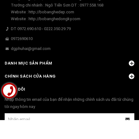
Trướng chi nhánh : Ngô Tiến Sơn DT : 0977.558.168
Website : http://bobanghedep.com
Website : http://bobanghedongky.com
DT 0972.690.610 - 0222.350.29.79
0972690610
dgphuhai@gmail.com
DANH MỤC SẢN PHẨM
CHÍNH SÁCH CỬA HÀNG
THEO DÕI
Nhập thông tin email của bạn để nhận những chính sách ưu đãi từ chúng
tôi ngay hôm nay