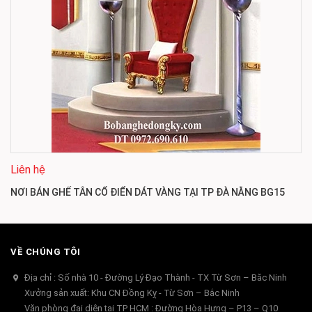
Liên hệ
NƠI BÁN GHẾ TÂN CỔ ĐIỂN DÁT VÀNG TẠI TP ĐÀ NẴNG BG15
VỀ CHÚNG TÔI
Địa chỉ : Số nhà 10 - Đường Lý Đạo Thành - TX Từ Sơn – Băc Ninh
Xưởng sản xuất: Khu CN Đồng Kỵ - Từ Sơn – Bắc Ninh
Văn phòng đại diện tai TP HCM : Đường Hòa Hưng – P13 – Q10