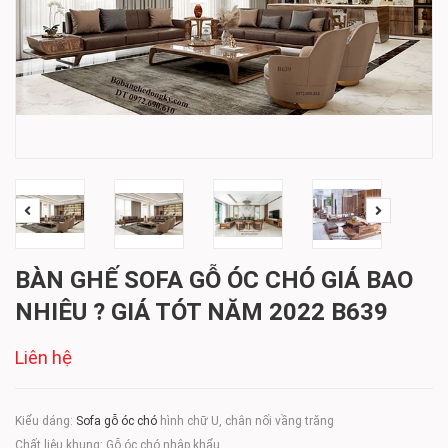
BÀN GHẾ SOFA GỖ ÓC CHÓ GIÁ BAO
NHIÊU ? GIÁ TÓT NĂM 2022 B639
Liên hệ
Kiểu dáng:
Sofa gỗ óc chó
hình chữ U, chân nối vầng trăng
Chất liệu khung: Gỗ óc chó nhập khẩu