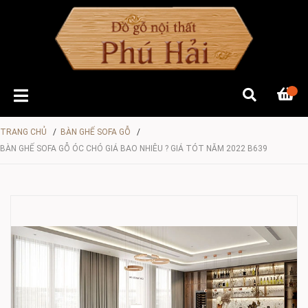
TRANG CHỦ
/
BÀN GHẾ SOFA GỖ
/
BÀN GHẾ SOFA GỖ ÓC CHÓ GIÁ BAO NHIÊU ? GIÁ TÓT NĂM 2022 B639