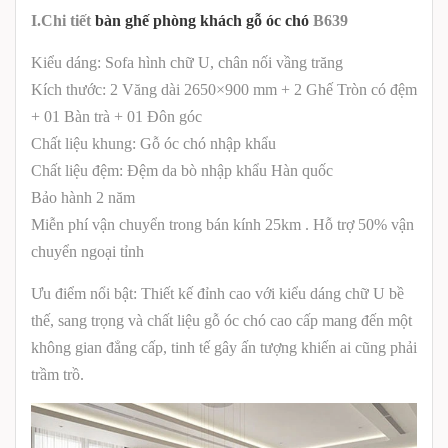
I.Chi tiết
bàn ghế phòng khách gỗ óc chó
B639
Kiểu dáng: Sofa hình chữ U, chân nối vầng trăng
Kích thước: 2 Văng dài 2650×900 mm + 2 Ghế Tròn có đệm
+ 01 Bàn trà + 01 Đôn góc
Chất liệu khung: Gỗ óc chó nhập khẩu
Chất liệu đệm: Đệm da bò nhập khẩu Hàn quốc
Bảo hành 2 năm
Miễn phí vận chuyển trong bán kính 25km . Hỗ trợ 50% vận
chuyển ngoại tỉnh
Ưu điểm nổi bật: Thiết kế đỉnh cao với kiểu dáng chữ U bề
thế, sang trọng và chất liệu gỗ óc chó cao cấp mang đến một
không gian đẳng cấp, tinh tế gây ấn tượng khiến ai cũng phải
trầm trồ.