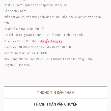
Chất liệu đệm: Đệm da bò nhập khẩu Hàn quốc
Bảo hành 2 năm
Miễn phí vận chuyển trong bán kính 25km . Hỗ trợ 50% vận chuyển ngoại
tỉnh
.Xuất sứ SP: Nội Thất Phú Hải
Địa chỉ: Số 10 Lý Đạo Thành – TP Từ sơn – Tinh Băc Ninh
đồ gỗ đồng kỵ
Nhà máy: Đồ gỗ Phú Hải –
Điện thoại: ☎.0948.360.168 - Zalo: 0972.690.610
Văn Phòng Đại Diện Tại TP HCM :
Mrs Giang: ☎ 097.663.99.92. Số 81 Đường Lê Văn Khương, Đông
Thạnh, H. Hóc Môn
THÔNG TIN SẢN PHẨM
THANH TOÁN VẬN CHUYỂN