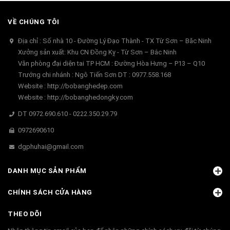
VỀ CHÚNG TÔI
Địa chỉ : Số nhà 10 - Đường Lý Đạo Thành - TX Từ Sơn – Băc Ninh
Xưởng sản xuất: Khu CN Đồng Kỵ - Từ Sơn – Bắc Ninh
Văn phòng đại diện tai TP HCM : Đường Hòa Hưng – P13 – Q10
Trướng chi nhánh : Ngô Tiến Sơn DT : 0977.558.168
Website : http://bobanghedep.com
Website : http://bobanghedongky.com
DT 0972.690.610 - 0222.350.29.79
0972690610
dgphuhai@gmail.com
DANH MỤC SẢN PHẨM
CHÍNH SÁCH CỬA HÀNG
THEO DÕI