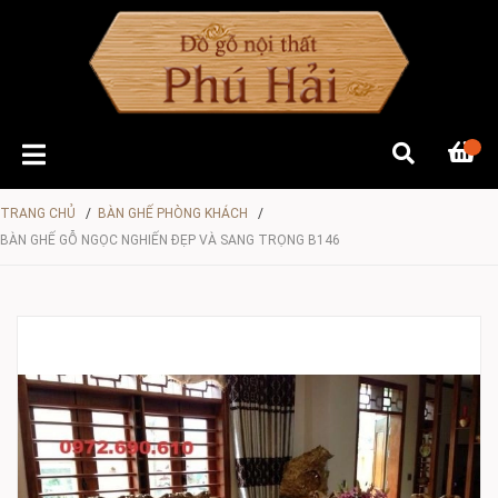
TRANG CHỦ
/
BÀN GHẾ PHÒNG KHÁCH
/
BÀN GHẾ GỖ NGỌC NGHIẾN ĐẸP VÀ SANG TRỌNG B146