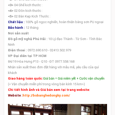
<3>
04 Ghế kich thước :
<4>
02 Đôn kich thước :
<5>
02 Bàn Kẹp Kich Thước :
Chất liệu :
100% gỗ ngọc nghiến, hoàn thiện bằng sơn PU ngoại
Bảo hành :
12 tháng
Nơi sản xuất
Đồ gỗ mỹ nghệ Phú Hải :
10 Lý đạo Thành - Từ Sơn - Tỉnh Bắc
Ninh
Điện thoai :
0972.690.610 - 02413.502.979
VP Đại diên tại TP HCM
84/19 Hòa Hưng P13 - Q10 - ĐT 0977.558.168
Nhận sản xuất theo đơn đặt hàng với mẫu mã, yêu cầu của quí
khách
Giao hàng toàn quốc:
Giá bán = Giá niêm yết + Cước vận chuyển
(< Vận chuyển miễn phí trong vòng bán kính 15 km>)
Chi tiết hình ảnh và Giá bán xem tại trang website:
Website :
http://bobanghedongky.com/