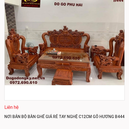
Liên hệ
NƠI BÁN BỘ BÀN GHẾ GIÁ RẺ TAY NGHỆ C12CM GỖ HƯƠNG B444