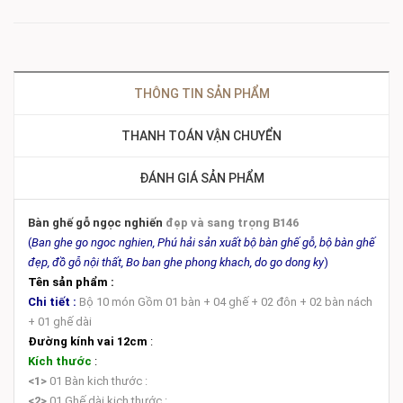
THÔNG TIN SẢN PHẨM
THANH TOÁN VẬN CHUYỂN
ĐÁNH GIÁ SẢN PHẨM
Bàn ghế gỗ ngọc nghiến
đẹp và sang trọng B146
(
Ban ghe go ngoc nghien, Phú hải sản xuất bộ bàn ghế gỗ, bộ bàn ghế
đẹp, đồ gỗ nội thất, Bo ban ghe phong khach, do go dong ky
)
Tên sản phẩm :
Chi tiết :
Bộ 10 món Gồm 01 bàn + 04 ghế + 02 đôn + 02 bàn nách
+ 01 ghế dài
Đường kính vai 12cm
:
Kích thước
:
<1>
01 Bàn kich thước :
<2>
01 Ghế dài kich thước :