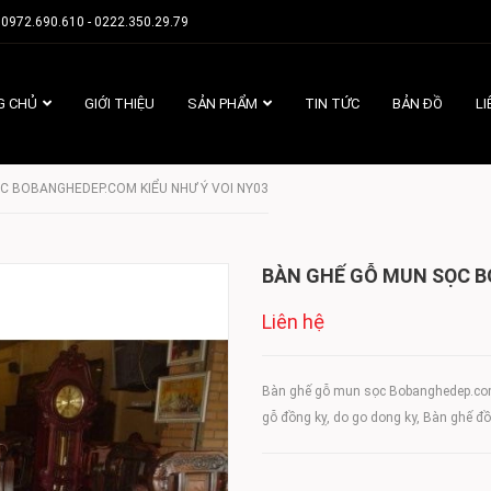
0972.690.610 - 0222.350.29.79
G CHỦ
GIỚI THIỆU
SẢN PHẨM
TIN TỨC
BẢN ĐỒ
LI
C BOBANGHEDEP.COM KIỂU NHƯ Ý VOI NY03
BÀN GHẾ GỖ MUN SỌC B
Liên hệ
Bàn ghế gỗ mun sọc Bobanghedep.com 
gỗ đồng kỵ, do go dong ky, Bàn ghế đ