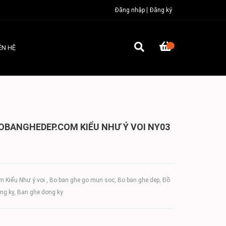
Đăng nhập
Đăng ký
ÊN HỆ
OBANGHEDEP.COM KIỂU NHƯ Ý VOI NY03
Kiểu Như ý voi , Bo ban ghe go mun soc, Bo ban ghe dep, Đồ
ồng kỵ, Ban ghe dong ky