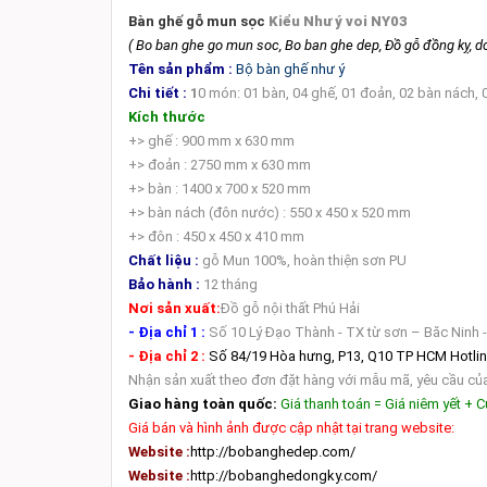
Bàn ghế gỗ mun sọc
Kiểu Như ý voi NY03
( Bo ban ghe go mun soc, Bo ban ghe dep, Đồ gỗ đồng kỵ, do
Tên sản phẩm :
Bộ bàn ghế như ý
Chi tiết :
1
0 món: 01 bàn, 04 ghế, 01 đoản, 02 bàn nách, 
Kích thước
+> ghế : 900 mm x 630 mm
+> đoản : 2750 mm x 630 mm
+> bàn : 1400 x 700 x 520 mm
+> bàn nách (đôn nước) : 550 x 450 x 520 mm
+> đôn : 450 x 450 x 410 mm
Chất liệu :
gỗ Mun 100%, hoàn thiện sơn PU
Bảo hành :
12 tháng
Nơi sản xuất:
Đồ gỗ nội thất Phú Hải
- Địa chỉ 1 :
Số 10
Lý Đạo Thành - TX từ sơn – Băc Ninh 
- Địa chỉ 2 :
Số 84/19 Hòa hưng, P13, Q10 TP HCM Hotli
Nhận sản xuất theo đơn đặt hàng với mẫu mã, yêu cầu củ
Giao hàng toàn quốc:
Giá thanh toán = Giá niêm yết + 
Giá bán và hình ảnh được cập nhật tại trang website:
Website :
http://bobanghedep.com/
Website :
http://bobanghedongky.com/