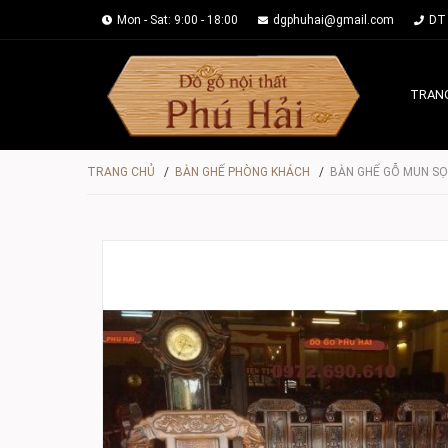
Mon - Sat: 9:00 - 18:00
dgphuhai@gmail.com
DT 
TRAN
TRANG CHỦ
/
BÀN GHẾ PHÒNG KHÁCH
/
BÀN GHẾ GỖ MUN SỌ