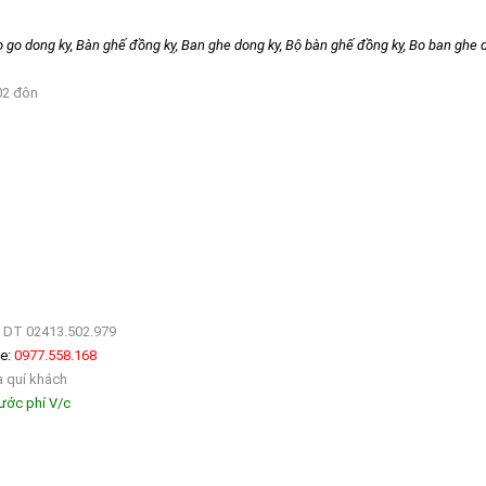
 go dong ky, Bàn ghế đồng kỵ, Ban ghe dong ky, Bộ bàn ghế đồng kỵ, Bo ban ghe d
02 đôn
- DT 02413.502.979
ne:
0977.558.168
a quí khách
Cước phí V/c